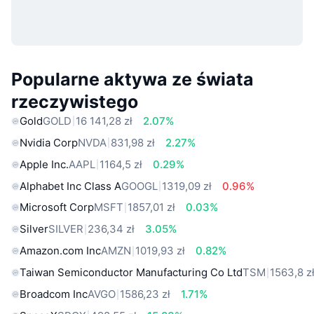
Popularne aktywa ze świata
rzeczywistego
Gold
GOLD
16 141,28 zł
2.07%
Nvidia Corp
NVDA
831,98 zł
2.27%
Apple Inc.
AAPL
1164,5 zł
0.29%
Alphabet Inc Class A
GOOGL
1319,09 zł
0.96%
Microsoft Corp
MSFT
1857,01 zł
0.03%
Silver
SILVER
236,34 zł
3.05%
Amazon.com Inc
AMZN
1019,93 zł
0.82%
Taiwan Semiconductor Manufacturing Co Ltd
TSM
1563,8 z
Broadcom Inc
AVGO
1586,23 zł
1.71%