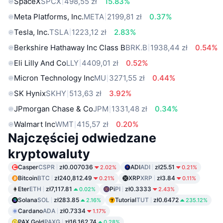
SpaceX
SPCX
498,55 zł
15.83%
Meta Platforms, Inc.
META
2199,81 zł
0.37%
Tesla, Inc.
TSLA
1223,12 zł
2.83%
Berkshire Hathaway Inc Class B
BRK.B
1938,44 zł
0.54%
Eli Lilly And Co
LLY
4409,01 zł
0.52%
Micron Technology Inc
MU
3271,55 zł
0.44%
SK Hynix
SKHY
513,63 zł
3.92%
JPmorgan Chase & Co
JPM
1331,48 zł
0.34%
Walmart Inc
WMT
415,57 zł
0.20%
Najczęściej odwiedzane
kryptowaluty
Casper
CSPR
zł0.007036
ADI
ADI
zł25.51
2.02%
0.21%
Bitcoin
BTC
zł240,812.49
XRP
XRP
zł3.84
0.21%
0.11%
Eter
ETH
zł7,117.81
Pi
PI
zł0.3333
0.02%
2.43%
Solana
SOL
zł283.85
Tutorial
TUT
zł0.6472
2.16%
235.12%
Cardano
ADA
zł0.7334
1.17%
PAX Gold
PAXG
zł16,162.74
0.28%