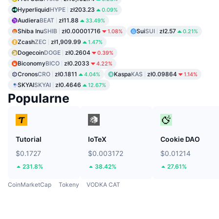
Hyperliquid
HYPE
zł203.23
0.09%
Audiera
BEAT
zł11.88
33.49%
Shiba Inu
SHIB
zł0.00001716
Sui
SUI
zł2.57
1.08%
0.21%
Zcash
ZEC
zł1,909.99
1.47%
Dogecoin
DOGE
zł0.2604
0.39%
Biconomy
BICO
zł0.2033
4.22%
Cronos
CRO
zł0.1811
Kaspa
KAS
zł0.09864
4.04%
1.14%
SKYAI
SKYAI
zł0.4646
12.67%
Popularne
Tutorial
IoTeX
Cookie DAO
$0.1727
$0.003172
$0.01214
231.8%
38.42%
27.61%
CoinMarketCap
Tokeny
VODKA CAT