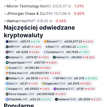
Micron Technology Inc
MU
3323,47 zł
1.31%
JPmorgan Chase & Co
JPM
1331,98 zł
0.82%
Walmart Inc
WMT
418,05 zł
0.24%
Najczęściej odwiedzane
kryptowaluty
ADI
ADI
zł25.72
Bitcoin
BTC
zł239,877.32
0.11%
0.07%
XRP
XRP
zł3.81
Eter
ETH
zł7,083.23
1.84%
0.34%
Pi
PI
zł0.3259
Cardano
ADA
zł0.7439
5.64%
7.00%
Solana
SOL
zł270.87
Heima
HEI
zł0.665
0.92%
46.26%
Hyperliquid
HYPE
zł207.91
0.82%
Zcash
ZEC
zł1,882.89
0.56%
Shiba Inu
SHIB
zł0.00001741
2.64%
Stellar
XLM
zł0.5978
SKYAI
SKYAI
zł0.376
0.74%
45.56%
Sui
SUI
zł2.51
Dogecoin
DOGE
zł0.2576
1.12%
0.56%
Kaspa
KAS
zł0.09502
Audiera
BEAT
zł7.81
1.95%
6.13%
Terra Classic
LUNC
zł0.0001826
0.42%
Chainlink
LINK
zł30.32
Hedera
HBAR
zł0.2539
0.41%
0.21%
Popularne