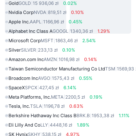
Gold
GOLD
15 936,06 zł
0.02%
Nvidia Corp
NVDA
819,51 zł
0.10%
Apple Inc.
AAPL
1166,96 zł
0.45%
Alphabet Inc Class A
GOOGL
1340,36 zł
1.29%
Microsoft Corp
MSFT
1863,46 zł
2.54%
Silver
SILVER
233,13 zł
0.10%
Amazon.com Inc
AMZN
1016,98 zł
0.14%
Taiwan Semiconductor Manufacturing Co Ltd
TSM
1569,93 
Broadcom Inc
AVGO
1575,43 zł
0.55%
SpaceX
SPCX
427,45 zł
6.14%
Meta Platforms, Inc.
META
2200,5 zł
0.19%
Tesla, Inc.
TSLA
1196,78 zł
0.63%
Berkshire Hathaway Inc Class B
BRK.B
1953,38 zł
1.11%
Eli Lilly And Co
LLY
4448,16 zł
1.89%
SK Hynix
SKHY
538,15 zł
4.97%