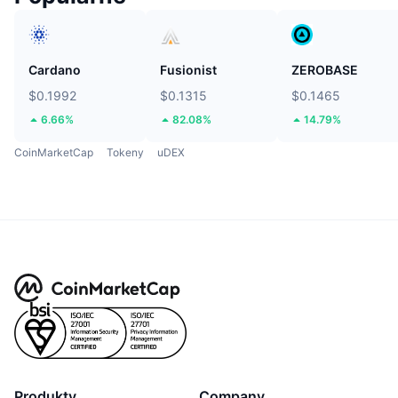
Cardano
Fusionist
ZEROBASE
$0.1992
$0.1315
$0.1465
6.66%
82.08%
14.79%
CoinMarketCap
Tokeny
uDEX
Produkty
Company