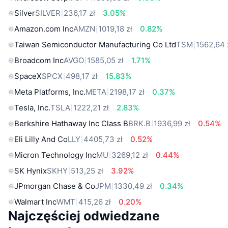
Silver
SILVER
236,17 zł
3.05%
Amazon.com Inc
AMZN
1019,18 zł
0.82%
Taiwan Semiconductor Manufacturing Co Ltd
TSM
1562,64 
Broadcom Inc
AVGO
1585,05 zł
1.71%
SpaceX
SPCX
498,17 zł
15.83%
Meta Platforms, Inc.
META
2198,17 zł
0.37%
Tesla, Inc.
TSLA
1222,21 zł
2.83%
Berkshire Hathaway Inc Class B
BRK.B
1936,99 zł
0.54%
Eli Lilly And Co
LLY
4405,73 zł
0.52%
Micron Technology Inc
MU
3269,12 zł
0.44%
SK Hynix
SKHY
513,25 zł
3.92%
JPmorgan Chase & Co
JPM
1330,49 zł
0.34%
Walmart Inc
WMT
415,26 zł
0.20%
Najczęściej odwiedzane