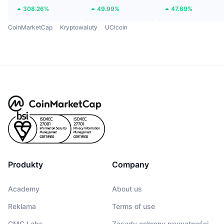
308.26%
49.99%
47.69%
CoinMarketCap
Kryptowaluty
UCIcoin
Produkty
Company
Academy
About us
Reklama
Terms of use
CMC Labs
Zasady ochrony prywatności