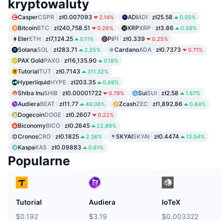
kryptowaluty
Casper
CSPR
zł0.007093
ADI
ADI
zł25.58
2.14%
0.05%
Bitcoin
BTC
zł240,758.51
XRP
XRP
zł3.86
0.26%
0.56%
Eter
ETH
zł7,124.25
Pi
PI
zł0.339
0.11%
0.25%
Solana
SOL
zł283.71
Cardano
ADA
zł0.7373
2.25%
0.71%
PAX Gold
PAXG
zł16,135.90
0.18%
Tutorial
TUT
zł0.7143
311.32%
Hyperliquid
HYPE
zł203.35
0.69%
Shiba Inu
SHIB
zł0.00001722
Sui
SUI
zł2.58
0.79%
1.67%
Audiera
BEAT
zł11.77
Zcash
ZEC
zł1,892.86
49.08%
0.84%
Dogecoin
DOGE
zł0.2607
0.22%
Biconomy
BICO
zł0.2645
22.89%
Cronos
CRO
zł0.1825
SKYAI
SKYAI
zł0.4474
2.36%
13.54%
Kaspa
KAS
zł0.09883
0.61%
Popularne
Tutorial
Audiera
IoTeX
$0.192
$3.19
$0.003322