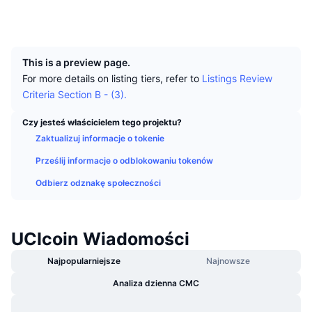
Najlepsi Traderzy
Artykuły
Wpływy/odpływy na giełdy
DEX API
Przelicznik
Explorer
uci.explorer.ssdpool.com:9148
Tabele liderów
Spot
UCID
846
Sentyment
Biznes
Newsletter
Wskaźniki
Popularne
Instrumenty pochodne
This is a preview page.
Cennik
CMC Launch
For more details on listing tiers, refer to
Listings Review
Nadchodzące
Indeks strachu i chciwości.
Criteria Section B - (3).
Zasoby
CMC Labs
Ostatnio dodane
Indeks sezonu Altcoinów
Czy jesteś właścicielem tego projektu?
Zaktualizuj informacje o tokenie
CMC Max
Wzrosty i spadki
Wskaźniki cyklu rynkowego
Dokumentacja
Prześlij informacje o odblokowaniu tokenów
Najważniejsze wiadomości
Najczęściej wyświetlane
Dominacja Bitcoina
Odbierz odznakę społeczności
Często zadawane pytania
Bot Telegramu
Nastawienie społeczności
CoinMarketCap 20 Index
Integracje AI
UCIcoin Wiadomości
Reklama
Ranking łańcuchów
CoinMarketCap 100 Index
Najpopularniejsze
Najnowsze
CMC Hub Agentów
Analiza dzienna CMC
Rynki predykcyjne
Przepływy ETF
Widżety na stronę
Rynek Umiejętności