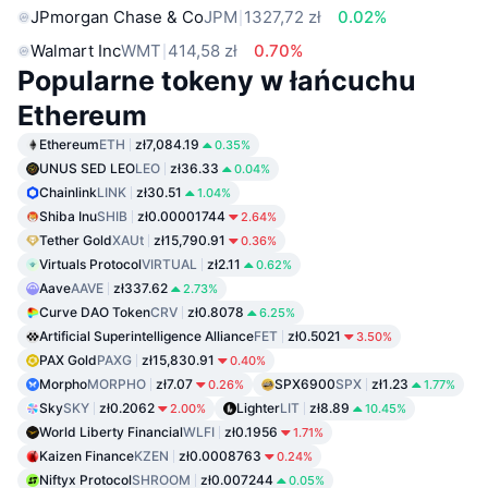
JPmorgan Chase & Co
JPM
1327,72 zł
0.02%
Walmart Inc
WMT
414,58 zł
0.70%
Popularne tokeny w łańcuchu
Ethereum
Ethereum
ETH
zł7,084.19
0.35%
UNUS SED LEO
LEO
zł36.33
0.04%
Chainlink
LINK
zł30.51
1.04%
Shiba Inu
SHIB
zł0.00001744
2.64%
Tether Gold
XAUt
zł15,790.91
0.36%
Virtuals Protocol
VIRTUAL
zł2.11
0.62%
Aave
AAVE
zł337.62
2.73%
Curve DAO Token
CRV
zł0.8078
6.25%
Artificial Superintelligence Alliance
FET
zł0.5021
3.50%
PAX Gold
PAXG
zł15,830.91
0.40%
Morpho
MORPHO
zł7.07
SPX6900
SPX
zł1.23
0.26%
1.77%
Sky
SKY
zł0.2062
Lighter
LIT
zł8.89
2.00%
10.45%
World Liberty Financial
WLFI
zł0.1956
1.71%
Kaizen Finance
KZEN
zł0.0008763
0.24%
Niftyx Protocol
SHROOM
zł0.007244
0.05%