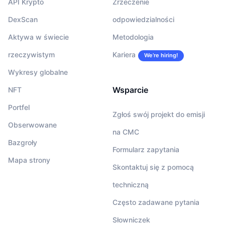
API Krypto
Zrzeczenie
DexScan
odpowiedzialności
Aktywa w świecie
Metodologia
rzeczywistym
Kariera
We’re hiring!
Wykresy globalne
Wsparcie
NFT
Portfel
Zgłoś swój projekt do emisji
Obserwowane
na CMC
Bazgroły
Formularz zapytania
Mapa strony
Skontaktuj się z pomocą
techniczną
Często zadawane pytania
Słowniczek