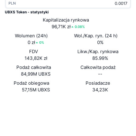
PLN
Popularne
Krypto ETF
Baza wiedzy
CMC MCP
UBXS Token - statystyki
Nowy
Kapitalizacja rynkowa
Fundusze ETF na Bitcoin
x402
Aktualności
96,71K zł
0.08%
Krypto
Fundusze ETF na Eter
Wolumen (24h)
Wol./Kap. ryn. (24 h)
Academy
0 zł
0%
0%
Polityka
FDV
Likw./Kap. rynkowa
Analiza techniczna
Badania
143,82K zł
85.99%
Sporty
Podaż całkowita
Całkowita podaż
RSI
Filmy
84,99M UBXS
--
Finanse
MACD
Podaż obiegowa
Posiadacze
Słowniczek
57,15M UBXS
34,23K
Technologia
Strona internetowa
Website
Whitepaper
Instrumenty pochodne
Kampanie
NFT
Media społ.
Przegląd
Airdropy
Ogólne statystyki NFT
0xfE6e...39E49E
Kontrakty
Likwidacje
Nagrody w postaci diamentów