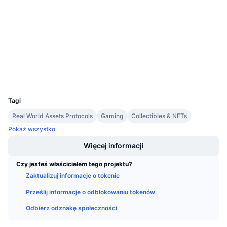
3.6
Nadchodzące wyprzedaże
Ocena (CertiK)
Stopy finansowania
Ucz się i zarabiaj
Audits
etherscan.io
Kalendarze
Explorer
Wallets
Kalendarz ICO
UCID
17242
Kalendarz wydarzeń
Tagi
Real World Assets Protocols
Gaming
Collectibles & NFTs
Pokaż wszystko
Więcej informacji
Czy jesteś właścicielem tego projektu?
Zaktualizuj informacje o tokenie
Prześlij informacje o odblokowaniu tokenów
Odbierz odznakę społeczności