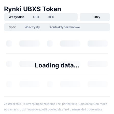
Rynki UBXS Token
Wszystkie
CEX
DEX
Filtry
Spot
Wieczysty
Kontrakty terminowe
Loading data...
Zastrzeżenie: Ta strona może zawierać linki partnerskie. CoinMarketCap może
otrzymać środki finansowe, jeśli odwiedzisz linki partnerskie i podejmiesz