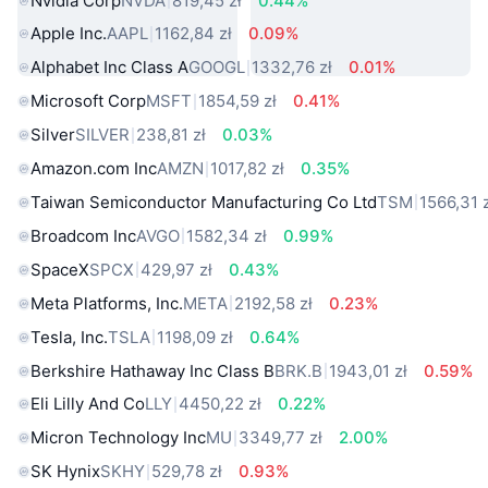
Nvidia Corp
NVDA
819,45 zł
0.44%
Apple Inc.
AAPL
1162,84 zł
0.09%
Alphabet Inc Class A
GOOGL
1332,76 zł
0.01%
Microsoft Corp
MSFT
1854,59 zł
0.41%
Silver
SILVER
238,81 zł
0.03%
Amazon.com Inc
AMZN
1017,82 zł
0.35%
Taiwan Semiconductor Manufacturing Co Ltd
TSM
1566,31 
Broadcom Inc
AVGO
1582,34 zł
0.99%
SpaceX
SPCX
429,97 zł
0.43%
Meta Platforms, Inc.
META
2192,58 zł
0.23%
Tesla, Inc.
TSLA
1198,09 zł
0.64%
Berkshire Hathaway Inc Class B
BRK.B
1943,01 zł
0.59%
Eli Lilly And Co
LLY
4450,22 zł
0.22%
Micron Technology Inc
MU
3349,77 zł
2.00%
SK Hynix
SKHY
529,78 zł
0.93%