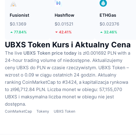
Fusionist
Hashflow
ETHGas
$0.1369
$0.01521
$0.02376
77.84%
42.41%
32.46%
UBXS Token Kurs i Aktualny Cena
The live
UBXS Token price today
is zł0.001692 PLN with a
24-hour trading volume of niedostępne.
Aktualizujemy
ceny UBXS do PLN w czasie rzeczywistym.
UBXS Token –
wzrost o 0.09 w ciągu ostatnich 24 godzin.
Aktualny
ranking CoinMarketCap to #3424, a kapitalizacja rynkowa
to zł96,712.84 PLN.
Liczba monet w obiegu: 57,155,070
UBXS
i maksymalna liczba monet w obiegu nie jest
dostępna.
CoinMarketCap
Tokeny
UBXS Token