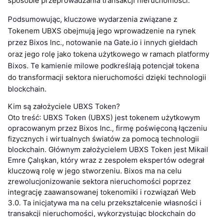
sposobie przeprowadzania transakcji nieruchomości.
Podsumowując, kluczowe wydarzenia związane z
Tokenem UBXS obejmują jego wprowadzenie na rynek
przez Bixos Inc., notowanie na Gate.io i innych giełdach
oraz jego rolę jako tokena użytkowego w ramach platformy
Bixos. Te kamienie milowe podkreślają potencjał tokena
do transformacji sektora nieruchomości dzięki technologii
blockchain.
Kim są założyciele UBXS Token?
Oto treść: UBXS Token (UBXS) jest tokenem użytkowym
opracowanym przez Bixos Inc., firmę poświęconą łączeniu
fizycznych i wirtualnych światów za pomocą technologii
blockchain. Głównym założycielem UBXS Token jest Mikail
Emre Çalışkan, który wraz z zespołem ekspertów odegrał
kluczową rolę w jego stworzeniu. Bixos ma na celu
zrewolucjonizowanie sektora nieruchomości poprzez
integrację zaawansowanej tokenomiki i rozwiązań Web
3.0. Ta inicjatywa ma na celu przekształcenie własności i
transakcji nieruchomości, wykorzystując blockchain do