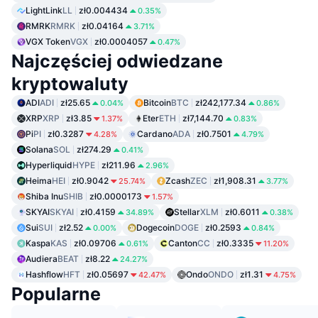
LightLink
LL
zł0.004434
0.35%
RMRK
RMRK
zł0.04164
3.71%
VGX Token
VGX
zł0.0004057
0.47%
Najczęściej odwiedzane
kryptowaluty
ADI
ADI
zł25.65
Bitcoin
BTC
zł242,177.34
0.04%
0.86%
XRP
XRP
zł3.85
Eter
ETH
zł7,144.70
1.37%
0.83%
Pi
PI
zł0.3287
Cardano
ADA
zł0.7501
4.28%
4.79%
Solana
SOL
zł274.29
0.41%
Hyperliquid
HYPE
zł211.96
2.96%
Heima
HEI
zł0.9042
Zcash
ZEC
zł1,908.31
25.74%
3.77%
Shiba Inu
SHIB
zł0.0000173
1.57%
SKYAI
SKYAI
zł0.4159
Stellar
XLM
zł0.6011
34.89%
0.38%
Sui
SUI
zł2.52
Dogecoin
DOGE
zł0.2593
0.00%
0.84%
Kaspa
KAS
zł0.09706
Canton
CC
zł0.3335
0.61%
11.20%
Audiera
BEAT
zł8.22
24.27%
Hashflow
HFT
zł0.05697
Ondo
ONDO
zł1.31
42.47%
4.75%
Popularne