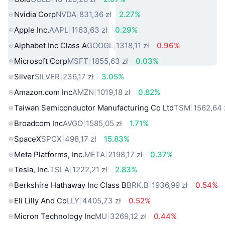
Nvidia Corp
NVDA
831,36 zł
2.27%
Apple Inc.
AAPL
1163,63 zł
0.29%
Alphabet Inc Class A
GOOGL
1318,11 zł
0.96%
Microsoft Corp
MSFT
1855,63 zł
0.03%
Silver
SILVER
236,17 zł
3.05%
Amazon.com Inc
AMZN
1019,18 zł
0.82%
Taiwan Semiconductor Manufacturing Co Ltd
TSM
1562,64 
Broadcom Inc
AVGO
1585,05 zł
1.71%
SpaceX
SPCX
498,17 zł
15.83%
Meta Platforms, Inc.
META
2198,17 zł
0.37%
Tesla, Inc.
TSLA
1222,21 zł
2.83%
Berkshire Hathaway Inc Class B
BRK.B
1936,99 zł
0.54%
Eli Lilly And Co
LLY
4405,73 zł
0.52%
Micron Technology Inc
MU
3269,12 zł
0.44%