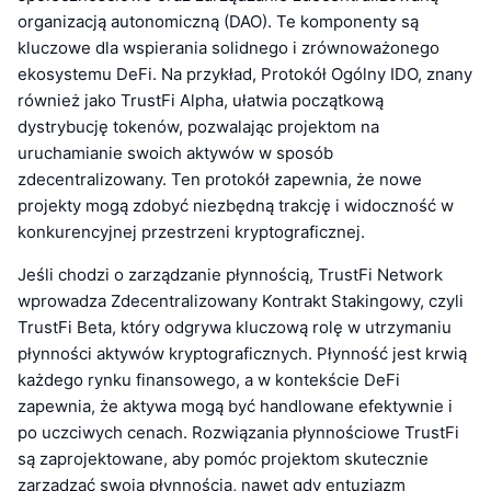
organizacją autonomiczną (DAO). Te komponenty są
kluczowe dla wspierania solidnego i zrównoważonego
ekosystemu DeFi. Na przykład, Protokół Ogólny IDO, znany
również jako TrustFi Alpha, ułatwia początkową
dystrybucję tokenów, pozwalając projektom na
uruchamianie swoich aktywów w sposób
zdecentralizowany. Ten protokół zapewnia, że nowe
projekty mogą zdobyć niezbędną trakcję i widoczność w
konkurencyjnej przestrzeni kryptograficznej.
Jeśli chodzi o zarządzanie płynnością, TrustFi Network
wprowadza Zdecentralizowany Kontrakt Stakingowy, czyli
TrustFi Beta, który odgrywa kluczową rolę w utrzymaniu
płynności aktywów kryptograficznych. Płynność jest krwią
każdego rynku finansowego, a w kontekście DeFi
zapewnia, że aktywa mogą być handlowane efektywnie i
po uczciwych cenach. Rozwiązania płynnościowe TrustFi
są zaprojektowane, aby pomóc projektom skutecznie
zarządzać swoją płynnością, nawet gdy entuzjazm