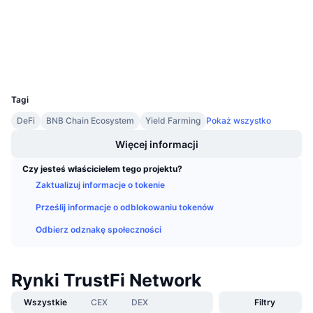
Audits
Nadchodzące wyprzedaże
Stopy finansowania
Ucz się i zarabiaj
Explorer
bscscan.com
Wallets
Kalendarze
UCID
10585
Kalendarz ICO
Tagi
DeFi
BNB Chain Ecosystem
Yield Farming
Pokaż wszystko
Kalendarz wydarzeń
Więcej informacji
Czy jesteś właścicielem tego projektu?
Zaktualizuj informacje o tokenie
Prześlij informacje o odblokowaniu tokenów
Odbierz odznakę społeczności
Rynki TrustFi Network
Wszystkie
CEX
DEX
Filtry