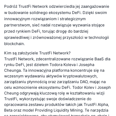
Podróż TrustFi Network odzwierciedla jej zaangażowanie
w budowanie solidnego ekosystemu DeFi. Dzięki swoim
innowacyjnym rozwiązaniom i strategicznym
partnerstwom, sieć nadal rozwiązuje wyzwania stojące
przed rynkiem DeFi, torując drogę do bardziej
sprawiedliwej i zrównoważonej przyszłości w technologii
blockchain.
Kim są założyciele TrustFi Network?
TrustFi Network, zdecentralizowane rozwiązanie BaaS dla
rynku DeFi, jest dziełem Todora Koleva i Josepha
Cheunga. Ta innowacyjna platforma koncentruje się na
wczesnym wydawaniu aktywów kryptowalutowych,
zarządzaniu płynnością oraz zarządzaniu DAO, mając na
celu wzmocnienie ekosystemu DeFi. Todor Kolev i Joseph
Cheung odgrywają kluczową rolę w kształtowaniu wizji
TrustFi, wykorzystując swoje doświadczenie do
opracowania zestawu produktów takich jak TrustFi Alpha,
Beta oraz model Providing Liquidity Mining. Te narzędzia
są zaprojektowane, aby stymulować transakcje on-chain i