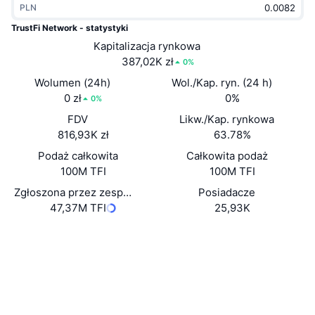
PLN
Popularne
Krypto ETF
Baza wiedzy
CMC MCP
TrustFi Network - statystyki
Nowy
Kapitalizacja rynkowa
Fundusze ETF na Bitcoin
x402
Aktualności
387,02K zł
0%
Krypto
Fundusze ETF na Eter
Wolumen (24h)
Wol./Kap. ryn. (24 h)
Academy
0 zł
0%
0%
Polityka
FDV
Likw./Kap. rynkowa
Analiza techniczna
Badania
816,93K zł
63.78%
Sporty
Podaż całkowita
Całkowita podaż
RSI
Filmy
100M TFI
100M TFI
Finanse
MACD
Zgłoszona przez zespół podaż w obiegu
Posiadacze
Słowniczek
47,37M TFI
25,93K
Technologia
Strona internetowa
Website
Whitepaper
Instrumenty pochodne
Kampanie
NFT
Media społ.
Przegląd
Airdropy
Kontrakty
Ogólne statystyki NFT
0x7565...f28235
Likwidacje
3.6
Nagrody w postaci diamentów
Ocena (CertiK)