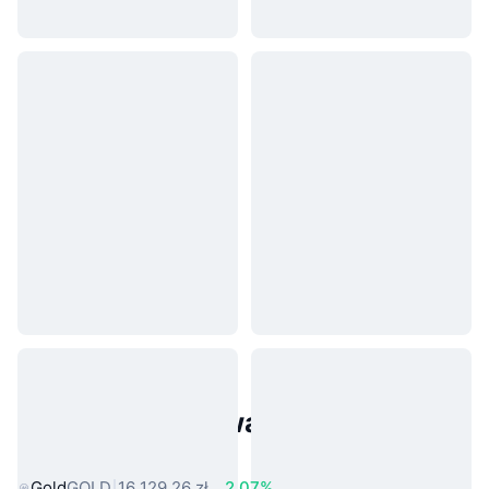
Popularne aktywa ze świata
rzeczywistego
Gold
GOLD
16 129,26 zł
2.07%