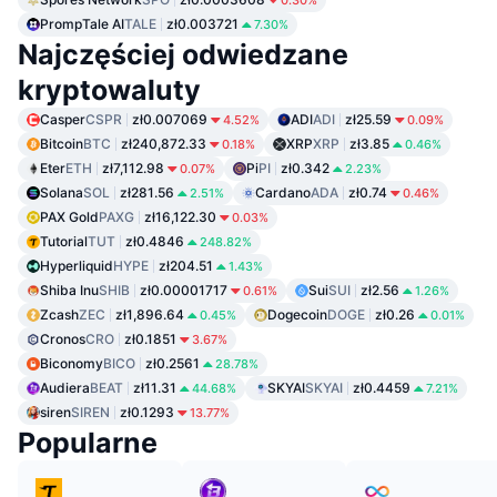
PrompTale AI
TALE
zł0.003721
7.30%
Najczęściej odwiedzane
kryptowaluty
Casper
CSPR
zł0.007069
ADI
ADI
zł25.59
4.52%
0.09%
Bitcoin
BTC
zł240,872.33
XRP
XRP
zł3.85
0.18%
0.46%
Eter
ETH
zł7,112.98
Pi
PI
zł0.342
0.07%
2.23%
Solana
SOL
zł281.56
Cardano
ADA
zł0.74
2.51%
0.46%
PAX Gold
PAXG
zł16,122.30
0.03%
Tutorial
TUT
zł0.4846
248.82%
Hyperliquid
HYPE
zł204.51
1.43%
Shiba Inu
SHIB
zł0.00001717
Sui
SUI
zł2.56
0.61%
1.26%
Zcash
ZEC
zł1,896.64
Dogecoin
DOGE
zł0.26
0.45%
0.01%
Cronos
CRO
zł0.1851
3.67%
Biconomy
BICO
zł0.2561
28.78%
Audiera
BEAT
zł11.31
SKYAI
SKYAI
zł0.4459
44.68%
7.21%
siren
SIREN
zł0.1293
13.77%
Popularne