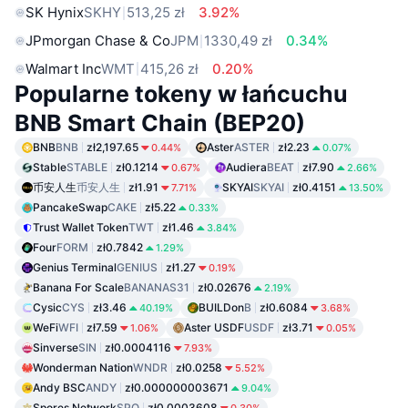
SK Hynix
SKHY
513,25 zł
3.92%
JPmorgan Chase & Co
JPM
1330,49 zł
0.34%
Walmart Inc
WMT
415,26 zł
0.20%
Popularne tokeny w łańcuchu
BNB Smart Chain (BEP20)
BNB
BNB
zł2,197.65
Aster
ASTER
zł2.23
0.44%
0.07%
Stable
STABLE
zł0.1214
Audiera
BEAT
zł7.90
0.67%
2.66%
币安人生
币安人生
zł1.91
SKYAI
SKYAI
zł0.4151
7.71%
13.50%
PancakeSwap
CAKE
zł5.22
0.33%
Trust Wallet Token
TWT
zł1.46
3.84%
Four
FORM
zł0.7842
1.29%
Genius Terminal
GENIUS
zł1.27
0.19%
Banana For Scale
BANANAS31
zł0.02676
2.19%
Cysic
CYS
zł3.46
BUILDon
B
zł0.6084
40.19%
3.68%
WeFi
WFI
zł7.59
Aster USDF
USDF
zł3.71
1.06%
0.05%
Sinverse
SIN
zł0.0004116
7.93%
Wonderman Nation
WNDR
zł0.0258
5.52%
Andy BSC
ANDY
zł0.000000003671
9.04%
Spores Network
SPO
zł0.0003608
0.30%