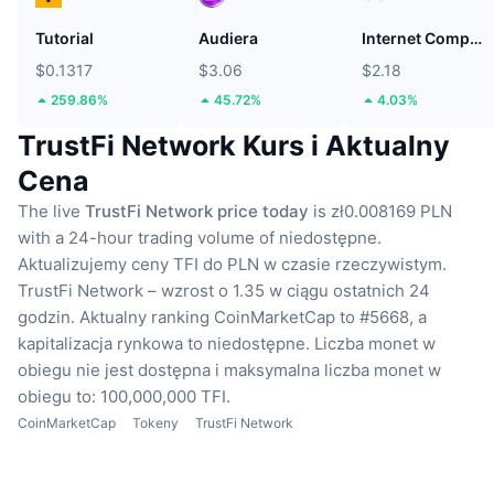
Tutorial
Audiera
Internet Computer
$0.1317
$3.06
$2.18
259.86%
45.72%
4.03%
TrustFi Network Kurs i Aktualny
Cena
The live
TrustFi Network price today
is zł0.008169 PLN
with a 24-hour trading volume of niedostępne.
Aktualizujemy ceny TFI do PLN w czasie rzeczywistym.
TrustFi Network – wzrost o 1.35 w ciągu ostatnich 24
godzin.
Aktualny ranking CoinMarketCap to #5668, a
kapitalizacja rynkowa to niedostępne.
Liczba monet w
obiegu nie jest dostępna
i maksymalna liczba monet w
obiegu to: 100,000,000 TFI.
CoinMarketCap
Tokeny
TrustFi Network