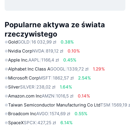
Popularne aktywa ze świata
rzeczywistego
Gold
GOLD
16 032,99 zł
0.38%
Nvidia Corp
NVDA
819,12 zł
0.10%
Apple Inc.
AAPL
1166,4 zł
0.45%
Alphabet Inc Class A
GOOGL
1339,72 zł
1.29%
Microsoft Corp
MSFT
1862,57 zł
2.54%
Silver
SILVER
238,02 zł
1.64%
Amazon.com Inc
AMZN
1016,5 zł
0.14%
Taiwan Semiconductor Manufacturing Co Ltd
TSM
1569,19 z
Broadcom Inc
AVGO
1574,69 zł
0.55%
SpaceX
SPCX
427,25 zł
6.14%