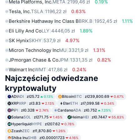
Meta Platforms, Inc.
META
2199,46 zł
0.19%
Tesla, Inc.
TSLA
1196,22 zł
0.63%
Berkshire Hathaway Inc Class B
BRK.B
1952,45 zł
1.11%
Eli Lilly And Co
LLY
4446,05 zł
1.89%
SK Hynix
SKHY
537,9 zł
4.97%
Micron Technology Inc
MU
3321,9 zł
1.31%
JPmorgan Chase & Co
JPM
1331,35 zł
0.82%
Walmart Inc
WMT
417,86 zł
0.24%
Najczęściej odwiedzane
kryptowaluty
ADI
ADI
zł25.72
Bitcoin
BTC
zł239,800.69
0.13%
0.67%
XRP
XRP
zł3.83
Eter
ETH
zł7,099.58
2.13%
0.34%
Pi
PI
zł0.328
Cardano
ADA
zł0.752
2.74%
7.25%
Solana
SOL
zł271.75
Heima
HEI
zł0.7447
1.45%
55.83%
Hyperliquid
HYPE
zł207.62
0.78%
Zcash
ZEC
zł1,870.80
1.26%
Shiba Inu
SHIB
zł0.00001723
4.16%