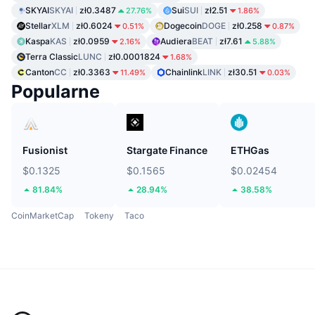
SKYAI
SKYAI
zł0.3487
Sui
SUI
zł2.51
27.76%
1.86%
Stellar
XLM
zł0.6024
Dogecoin
DOGE
zł0.258
0.51%
0.87%
Kaspa
KAS
zł0.0959
Audiera
BEAT
zł7.61
2.16%
5.88%
Terra Classic
LUNC
zł0.0001824
1.68%
Canton
CC
zł0.3363
Chainlink
LINK
zł30.51
11.49%
0.03%
Popularne
Fusionist
Stargate Finance
ETHGas
$0.1325
$0.1565
$0.02454
81.84%
28.94%
38.58%
CoinMarketCap
Tokeny
Taco