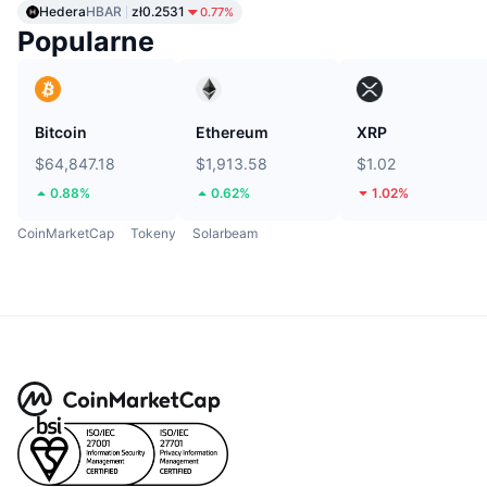
Hedera
HBAR
zł0.2531
0.77%
Popularne
Bitcoin
Ethereum
XRP
$64,847.18
$1,913.58
$1.02
0.88%
0.62%
1.02%
CoinMarketCap
Tokeny
Solarbeam