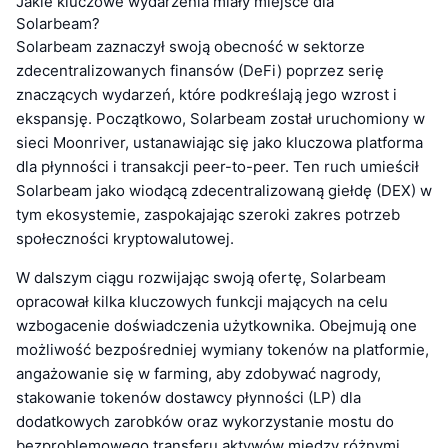
Jakie kluczowe wydarzenia miały miejsce dla
Solarbeam?
Solarbeam zaznaczył swoją obecność w sektorze
zdecentralizowanych finansów (DeFi) poprzez serię
znaczących wydarzeń, które podkreślają jego wzrost i
ekspansję. Początkowo, Solarbeam został uruchomiony w
sieci Moonriver, ustanawiając się jako kluczowa platforma
dla płynności i transakcji peer-to-peer. Ten ruch umieścił
Solarbeam jako wiodącą zdecentralizowaną giełdę (DEX) w
tym ekosystemie, zaspokajając szeroki zakres potrzeb
społeczności kryptowalutowej.
W dalszym ciągu rozwijając swoją ofertę, Solarbeam
opracował kilka kluczowych funkcji mających na celu
wzbogacenie doświadczenia użytkownika. Obejmują one
możliwość bezpośredniej wymiany tokenów na platformie,
angażowanie się w farming, aby zdobywać nagrody,
stakowanie tokenów dostawcy płynności (LP) dla
dodatkowych zarobków oraz wykorzystanie mostu do
bezproblemowego transferu aktywów między różnymi