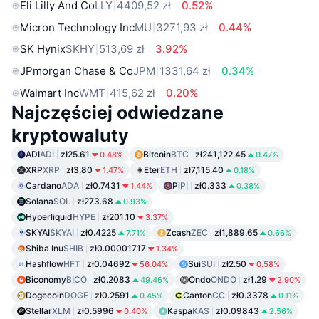
Eli Lilly And Co
LLY
4409,52 zł
0.52%
Micron Technology Inc
MU
3271,93 zł
0.44%
SK Hynix
SKHY
513,69 zł
3.92%
JPmorgan Chase & Co
JPM
1331,64 zł
0.34%
Walmart Inc
WMT
415,62 zł
0.20%
Najczęściej odwiedzane
kryptowaluty
ADI
ADI
zł25.61
Bitcoin
BTC
zł241,122.45
0.48%
0.47%
XRP
XRP
zł3.80
Eter
ETH
zł7,115.40
1.47%
0.18%
Cardano
ADA
zł0.7431
Pi
PI
zł0.333
1.44%
0.38%
Solana
SOL
zł273.68
0.93%
Hyperliquid
HYPE
zł201.10
3.37%
SKYAI
SKYAI
zł0.4225
Zcash
ZEC
zł1,889.65
7.71%
0.66%
Shiba Inu
SHIB
zł0.00001717
1.34%
Hashflow
HFT
zł0.04692
Sui
SUI
zł2.50
56.04%
0.58%
Biconomy
BICO
zł0.2083
Ondo
ONDO
zł1.29
49.46%
2.90%
Dogecoin
DOGE
zł0.2591
Canton
CC
zł0.3378
0.45%
0.11%
Stellar
XLM
zł0.5996
Kaspa
KAS
zł0.09843
0.40%
2.56%