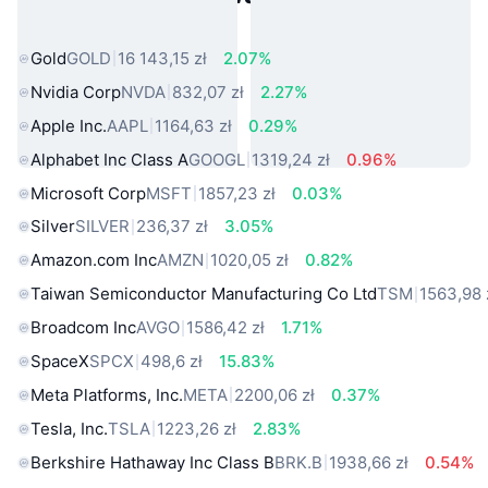
rzeczywistego
Gold
GOLD
16 143,15 zł
2.07%
Nvidia Corp
NVDA
832,07 zł
2.27%
Apple Inc.
AAPL
1164,63 zł
0.29%
Alphabet Inc Class A
GOOGL
1319,24 zł
0.96%
Microsoft Corp
MSFT
1857,23 zł
0.03%
Silver
SILVER
236,37 zł
3.05%
Amazon.com Inc
AMZN
1020,05 zł
0.82%
Taiwan Semiconductor Manufacturing Co Ltd
TSM
1563,98 
Broadcom Inc
AVGO
1586,42 zł
1.71%
SpaceX
SPCX
498,6 zł
15.83%
Meta Platforms, Inc.
META
2200,06 zł
0.37%
Tesla, Inc.
TSLA
1223,26 zł
2.83%
Berkshire Hathaway Inc Class B
BRK.B
1938,66 zł
0.54%