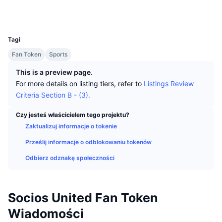
Najlepsi Traderzy
Artykuły
Wpływy/odpływy na giełdy
DEX API
Przelicznik
Media społ.
Tabele liderów
Spot
UCID
11535
Sentyment
Biznes
Newsletter
Wskaźniki
Popularne
Instrumenty pochodne
Tagi
Cennik
CMC Launch
Fan Token
Sports
Nadchodzące
Indeks strachu i chciwości.
This is a preview page.
Zasoby
CMC Labs
Ostatnio dodane
Indeks sezonu Altcoinów
For more details on listing tiers, refer to
Listings Review
Criteria Section B - (3).
CMC Max
Wzrosty i spadki
Wskaźniki cyklu rynkowego
Dokumentacja
Czy jesteś właścicielem tego projektu?
Najważniejsze wiadomości
Zaktualizuj informacje o tokenie
Najczęściej wyświetlane
Dominacja Bitcoina
Często zadawane pytania
Prześlij informacje o odblokowaniu tokenów
Bot Telegramu
Nastawienie społeczności
CoinMarketCap 20 Index
Odbierz odznakę społeczności
Integracje AI
Reklama
Ranking łańcuchów
CoinMarketCap 100 Index
CMC Hub Agentów
Socios United Fan Token
Rynki predykcyjne
Przepływy ETF
Widżety na stronę
Wiadomości
Rynek Umiejętności