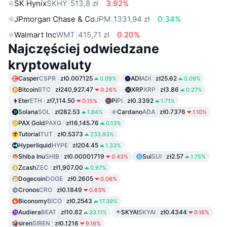
SK Hynix
SKHY
513,8 zł
3.92%
JPmorgan Chase & Co
JPM
1331,94 zł
0.34%
Walmart Inc
WMT
415,71 zł
0.20%
Najczęściej odwiedzane
kryptowaluty
Casper
CSPR
zł0.007125
ADI
ADI
zł25.62
0.09%
0.09%
Bitcoin
BTC
zł240,927.47
XRP
XRP
zł3.86
0.26%
0.27%
Eter
ETH
zł7,114.50
Pi
PI
zł0.3392
0.15%
1.71%
Solana
SOL
zł282.53
Cardano
ADA
zł0.7376
1.84%
1.10%
PAX Gold
PAXG
zł16,145.76
0.13%
Tutorial
TUT
zł0.5373
233.93%
Hyperliquid
HYPE
zł204.45
1.33%
Shiba Inu
SHIB
zł0.00001719
Sui
SUI
zł2.57
0.43%
1.75%
Zcash
ZEC
zł1,907.00
0.97%
Dogecoin
DOGE
zł0.2605
0.06%
Cronos
CRO
zł0.1849
0.63%
Biconomy
BICO
zł0.2543
17.39%
Audiera
BEAT
zł10.82
SKYAI
SKYAI
zł0.4344
33.11%
0.16%
siren
SIREN
zł0.1216
9.16%