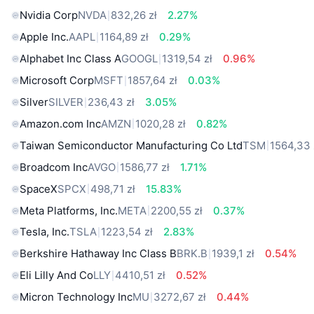
Nvidia Corp
NVDA
832,26 zł
2.27%
Apple Inc.
AAPL
1164,89 zł
0.29%
Alphabet Inc Class A
GOOGL
1319,54 zł
0.96%
Microsoft Corp
MSFT
1857,64 zł
0.03%
Silver
SILVER
236,43 zł
3.05%
Amazon.com Inc
AMZN
1020,28 zł
0.82%
Taiwan Semiconductor Manufacturing Co Ltd
TSM
1564,33 
Broadcom Inc
AVGO
1586,77 zł
1.71%
SpaceX
SPCX
498,71 zł
15.83%
Meta Platforms, Inc.
META
2200,55 zł
0.37%
Tesla, Inc.
TSLA
1223,54 zł
2.83%
Berkshire Hathaway Inc Class B
BRK.B
1939,1 zł
0.54%
Eli Lilly And Co
LLY
4410,51 zł
0.52%
Micron Technology Inc
MU
3272,67 zł
0.44%