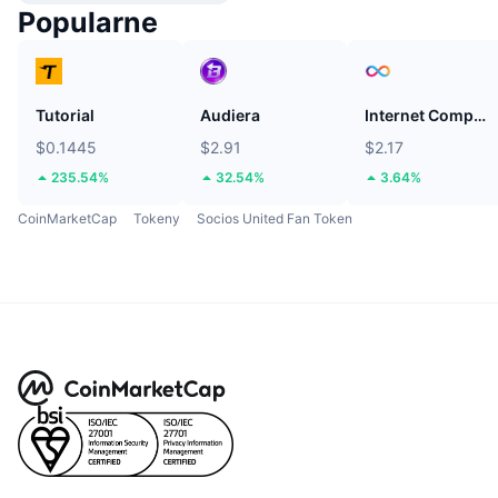
Popularne
Tutorial
Audiera
Internet Computer
$0.1445
$2.91
$2.17
235.54%
32.54%
3.64%
CoinMarketCap
Tokeny
Socios United Fan Token