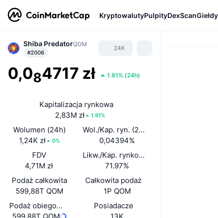
Kryptowaluty
Pulpity
DexScan
Giełdy
Shiba Predator
QOM
24K
#2006
0,0
4717 zł
8
1.91%
(
24h
)
Kapitalizacja rynkowa
2,83M zł
1.91%
Wolumen (24h)
Wol./Kap. ryn. (24 h)
1,24K zł
0,04394%
0%
FDV
Likw./Kap. rynkowa
4,71M zł
71.97%
Podaż całkowita
Całkowita podaż
599,88T QOM
1P QOM
Podaż obiegowa
Posiadacze
599,88T QOM
13K