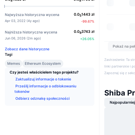
8
8
0.0
1443
zł
Najwyższa historyczna wycena
5
Apr 03, 2022
(
4y ago
)
-99.67
%
0.0
3743
zł
Najniższa historyczna wycena
8
Jun 06, 2026
(
2m ago
)
+
26.05
%
Pokaż na peł
Zobacz dane historyczne
Tagi
Zastrzeżenie: Ta s
Memes
Ethereum Ecosystem
linki partnerskie i 
Czy jesteś właścicielem tego projektu?
Zapoznaj się z sek
Zaktualizuj informacje o tokenie
Prześlij informacje o odblokowaniu
Shiba P
tokenów
Odbierz odznakę społeczności
Najpopularnie