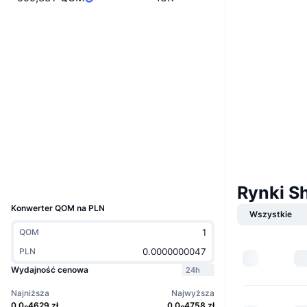
Website
Whitepaper
Strona internetowa
Media społ.
Kontrakty
0xa71d...F04974
3.1
Ocena (CertiK)
etherscan.io
Explorer
Wallets
UCID
Rynki S
18919
Konwerter QOM na PLN
Wszystkie
QOM
PLN
Wydajność cenowa
24h
Najniższa
Najwyższa
0.0
4629
zł
0.0
4758
zł