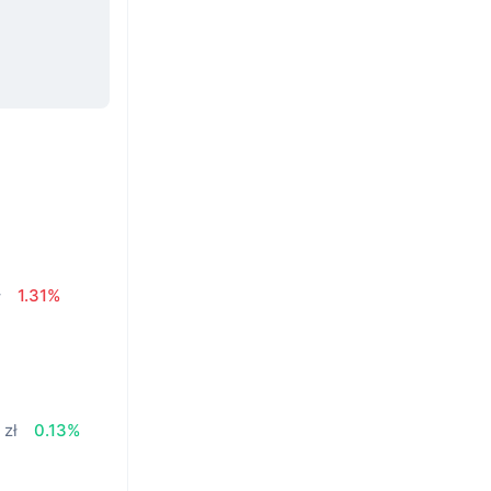
ł
1.31%
 zł
0.13%