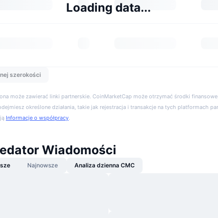
Loading data...
nej szerokości
trona może zawierać linki partnerskie. CoinMarketCap może otrzymać środki finansowe,
podejmiesz określone działania, takie jak rejestracja i transakcje na tych platformach pa
cją
Informacje o współpracy
.
redator Wiadomości
jsze
Najnowsze
Analiza dzienna CMC