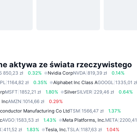
ne aktywa ze świata rzeczywistego
5 850,23 zł
0.32%
Nvidia Corp
NVDA
819,39 zł
0.14%
PL
1164,82 zł
0.35%
Alphabet Inc Class A
GOOGL
1335,01 z
orp
MSFT
1852,21 zł
1.80%
Silver
SILVER
229,46 zł
0.64%
 Inc
AMZN
1014,66 zł
0.29%
conductor Manufacturing Co Ltd
TSM
1566,47 zł
1.37%
c
AVGO
1583,53 zł
1.43%
Meta Platforms, Inc.
META
2200,41
X
411,52 zł
1.83%
Tesla, Inc.
TSLA
1187,63 zł
1.04%