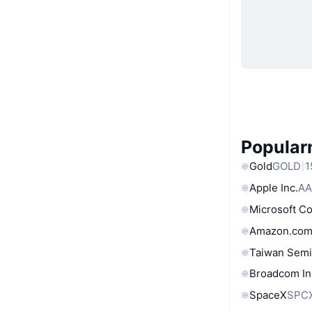
Popular
Gold
GOLD
1
Apple Inc.
AA
Microsoft C
Amazon.com
Taiwan Semi
Broadcom In
SpaceX
SPC