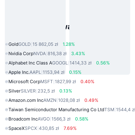
Popularne aktywa ze świata
rzeczywistego
Gold
GOLD
15 862,05 zł
1.28%
Nvidia Corp
NVDA
816,38 zł
3.43%
Alphabet Inc Class A
GOOGL
1414,33 zł
0.56%
Apple Inc.
AAPL
1153,94 zł
0.15%
Microsoft Corp
MSFT
1827,99 zł
0.40%
Silver
SILVER
232,5 zł
0.13%
Amazon.com Inc
AMZN
1028,08 zł
0.49%
Taiwan Semiconductor Manufacturing Co Ltd
TSM
1544,4 z
Broadcom Inc
AVGO
1566,3 zł
0.58%
SpaceX
SPCX
430,85 zł
7.69%