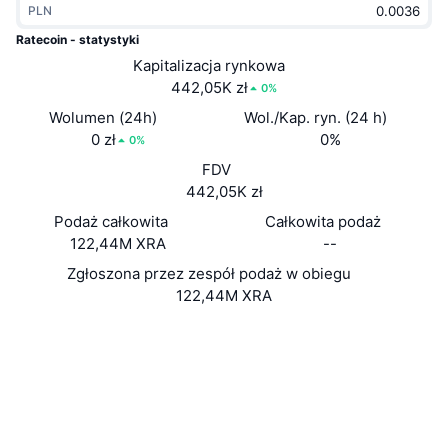
PLN
Popularne
Krypto ETF
Baza wiedzy
CMC MCP
Ratecoin - statystyki
Nowy
Kapitalizacja rynkowa
Fundusze ETF na Bitcoin
x402
Aktualności
442,05K zł
0%
Krypto
Fundusze ETF na Eter
Wolumen (24h)
Wol./Kap. ryn. (24 h)
Academy
0 zł
0%
0%
Polityka
FDV
Analiza techniczna
Badania
442,05K zł
Sporty
Podaż całkowita
Całkowita podaż
RSI
Filmy
122,44M XRA
--
Finanse
MACD
Zgłoszona przez zespół podaż w obiegu
Słowniczek
122,44M XRA
Technologia
Strona internetowa
Website
Whitepaper
Instrumenty pochodne
Kampanie
Media społ.
NFT
2.8
Przegląd
Ocena (CertiK)
Airdropy
Explorer
stakeminers.ca
Ogólne statystyki NFT
UCID
Likwidacje
Nagrody w postaci diamentów
978