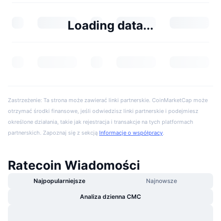
Loading data...
Zastrzeżenie: Ta strona może zawierać linki partnerskie. CoinMarketCap może
otrzymać środki finansowe, jeśli odwiedzisz linki partnerskie i podejmiesz
określone działania, takie jak rejestracja i transakcje na tych platformach
partnerskich. Zapoznaj się z sekcją
Informacje o współpracy
.
Ratecoin Wiadomości
Najpopularniejsze
Najnowsze
Analiza dzienna CMC