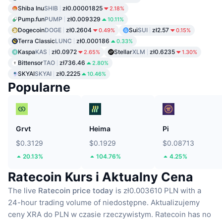
Shiba Inu
SHIB
zł0.00001825
2.18%
Pump.fun
PUMP
zł0.009329
10.11%
Dogecoin
DOGE
zł0.2604
Sui
SUI
zł2.57
0.49%
0.15%
Terra Classic
LUNC
zł0.000186
0.33%
Kaspa
KAS
zł0.0972
Stellar
XLM
zł0.6235
2.65%
1.30%
Bittensor
TAO
zł736.46
2.80%
SKYAI
SKYAI
zł0.2225
10.46%
Popularne
Grvt
Heima
Pi
$0.3129
$0.1929
$0.08713
20.13%
104.76%
4.25%
Ratecoin Kurs i Aktualny Cena
The live
Ratecoin price today
is zł0.003610 PLN with a
24-hour trading volume of niedostępne.
Aktualizujemy
ceny XRA do PLN w czasie rzeczywistym.
Ratecoin has no