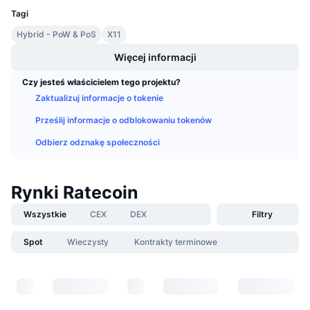
Nadchodzące wyprzedaże
Tagi
Stopy finansowania
Ucz się i zarabiaj
Hybrid - PoW & PoS
X11
Więcej informacji
Kalendarze
Czy jesteś właścicielem tego projektu?
Kalendarz ICO
Zaktualizuj informacje o tokenie
Prześlij informacje o odblokowaniu tokenów
Kalendarz wydarzeń
Odbierz odznakę społeczności
Rynki Ratecoin
Wszystkie
CEX
DEX
Filtry
Spot
Wieczysty
Kontrakty terminowe