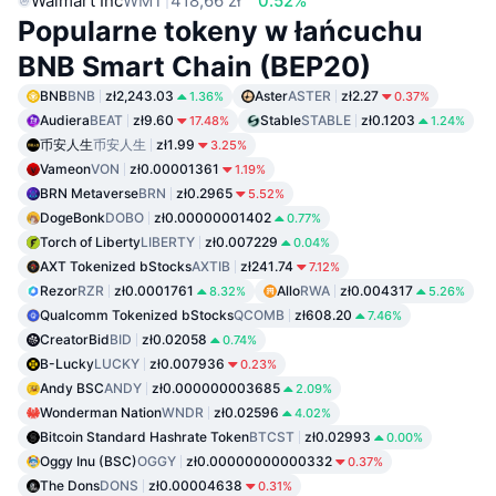
Walmart Inc
WMT
418,66 zł
0.52%
Popularne tokeny w łańcuchu
BNB Smart Chain (BEP20)
BNB
BNB
zł2,243.03
Aster
ASTER
zł2.27
1.36%
0.37%
Audiera
BEAT
zł9.60
Stable
STABLE
zł0.1203
17.48%
1.24%
币安人生
币安人生
zł1.99
3.25%
Vameon
VON
zł0.00001361
1.19%
BRN Metaverse
BRN
zł0.2965
5.52%
DogeBonk
DOBO
zł0.00000001402
0.77%
Torch of Liberty
LIBERTY
zł0.007229
0.04%
AXT Tokenized bStocks
AXTIB
zł241.74
7.12%
Rezor
RZR
zł0.0001761
Allo
RWA
zł0.004317
8.32%
5.26%
Qualcomm Tokenized bStocks
QCOMB
zł608.20
7.46%
CreatorBid
BID
zł0.02058
0.74%
B-Lucky
LUCKY
zł0.007936
0.23%
Andy BSC
ANDY
zł0.000000003685
2.09%
Wonderman Nation
WNDR
zł0.02596
4.02%
Bitcoin Standard Hashrate Token
BTCST
zł0.02993
0.00%
Oggy Inu (BSC)
OGGY
zł0.00000000000332
0.37%
The Dons
DONS
zł0.00004638
0.31%