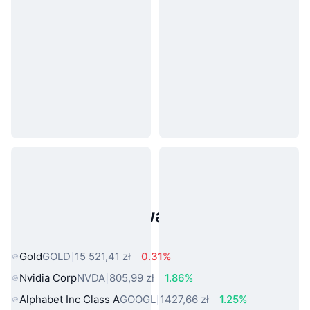
Popularne aktywa ze świata
rzeczywistego
Gold
GOLD
15 521,41 zł
0.31%
Nvidia Corp
NVDA
805,99 zł
1.86%
Alphabet Inc Class A
GOOGL
1427,66 zł
1.25%