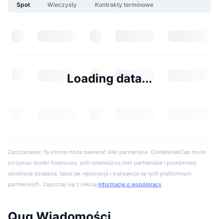
Spot
Wieczysty
Kontrakty terminowe
Loading data...
Zastrzeżenie: Ta strona może zawierać linki partnerskie. CoinMarketCap może
otrzymać środki finansowe, jeśli odwiedzisz linki partnerskie i podejmiesz
określone działania, takie jak rejestracja i transakcje na tych platformach
partnerskich. Zapoznaj się z sekcją
Informacje o współpracy
.
Quq Wiadomości