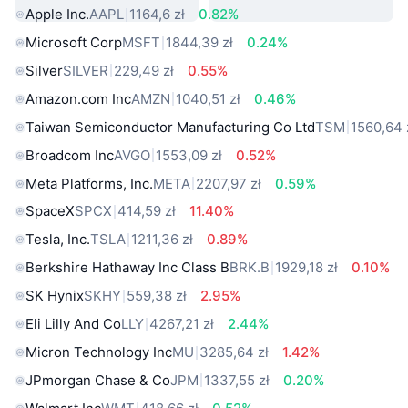
Apple Inc.
AAPL
1164,6 zł
0.82%
Microsoft Corp
MSFT
1844,39 zł
0.24%
Silver
SILVER
229,49 zł
0.55%
Amazon.com Inc
AMZN
1040,51 zł
0.46%
Taiwan Semiconductor Manufacturing Co Ltd
TSM
1560,64 
Broadcom Inc
AVGO
1553,09 zł
0.52%
Meta Platforms, Inc.
META
2207,97 zł
0.59%
SpaceX
SPCX
414,59 zł
11.40%
Tesla, Inc.
TSLA
1211,36 zł
0.89%
Berkshire Hathaway Inc Class B
BRK.B
1929,18 zł
0.10%
SK Hynix
SKHY
559,38 zł
2.95%
Eli Lilly And Co
LLY
4267,21 zł
2.44%
Micron Technology Inc
MU
3285,64 zł
1.42%
JPmorgan Chase & Co
JPM
1337,55 zł
0.20%