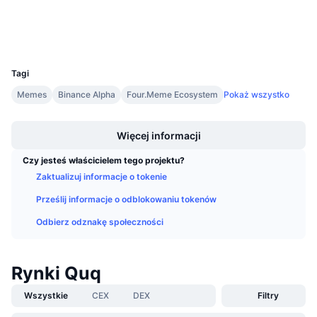
Explorer
Nadchodzące wyprzedaże
Stopy finansowania
Ucz się i zarabiaj
Wallets
UCID
36101
Kalendarze
Tagi
Memes
Binance Alpha
Four.Meme Ecosystem
Pokaż wszystko
Kalendarz ICO
Boost
Kalendarz wydarzeń
Więcej informacji
Czy jesteś właścicielem tego projektu?
Zaktualizuj informacje o tokenie
Prześlij informacje o odblokowaniu tokenów
Odbierz odznakę społeczności
Rynki Quq
Wszystkie
CEX
DEX
Filtry