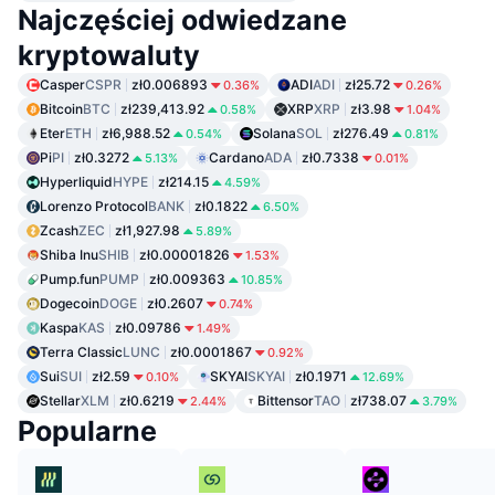
Najczęściej odwiedzane
kryptowaluty
Casper
CSPR
zł0.006893
ADI
ADI
zł25.72
0.36%
0.26%
Bitcoin
BTC
zł239,413.92
XRP
XRP
zł3.98
0.58%
1.04%
Eter
ETH
zł6,988.52
Solana
SOL
zł276.49
0.54%
0.81%
Pi
PI
zł0.3272
Cardano
ADA
zł0.7338
5.13%
0.01%
Hyperliquid
HYPE
zł214.15
4.59%
Lorenzo Protocol
BANK
zł0.1822
6.50%
Zcash
ZEC
zł1,927.98
5.89%
Shiba Inu
SHIB
zł0.00001826
1.53%
Pump.fun
PUMP
zł0.009363
10.85%
Dogecoin
DOGE
zł0.2607
0.74%
Kaspa
KAS
zł0.09786
1.49%
Terra Classic
LUNC
zł0.0001867
0.92%
Sui
SUI
zł2.59
SKYAI
SKYAI
zł0.1971
0.10%
12.69%
Stellar
XLM
zł0.6219
Bittensor
TAO
zł738.07
2.44%
3.79%
Popularne