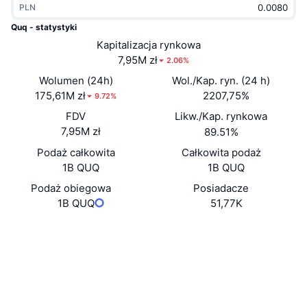
PLN
Popularne
Krypto ETF
Baza wiedzy
CMC MCP
Quq - statystyki
Nowy
Kapitalizacja rynkowa
Fundusze ETF na Bitcoin
x402
Aktualności
7,95M zł
2.06%
Krypto
Fundusze ETF na Eter
Wolumen (24h)
Wol./Kap. ryn. (24 h)
Academy
175,61M zł
2207,75%
9.72%
Polityka
FDV
Likw./Kap. rynkowa
Analiza techniczna
Badania
7,95M zł
89.51%
Sporty
Podaż całkowita
Całkowita podaż
RSI
Filmy
1B QUQ
1B QUQ
Finanse
MACD
Podaż obiegowa
Posiadacze
Słowniczek
1B QUQ
51,77K
Technologia
Strona internetowa
Website
Instrumenty pochodne
Kampanie
Media społ.
NFT
Przegląd
Airdropy
Kontrakty
0x4fa7...6b03bf
3.6
Ocena (CertiK)
Ogólne statystyki NFT
Likwidacje
Nagrody w postaci diamentów
bscscan.com