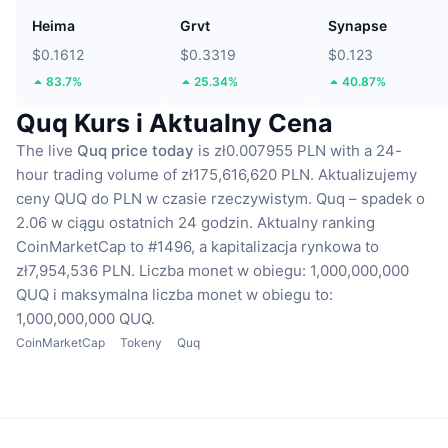
Heima
Grvt
Synapse
$0.1612
$0.3319
$0.123
83.7%
25.34%
40.87%
Quq Kurs i Aktualny Cena
The live
Quq price today
is zł0.007955 PLN with a 24-
hour trading volume of zł175,616,620 PLN.
Aktualizujemy
ceny QUQ do PLN w czasie rzeczywistym.
Quq – spadek o
2.06 w ciągu ostatnich 24 godzin.
Aktualny ranking
CoinMarketCap to #1496, a kapitalizacja rynkowa to
zł7,954,536 PLN.
Liczba monet w obiegu: 1,000,000,000
QUQ
i maksymalna liczba monet w obiegu to:
1,000,000,000 QUQ.
CoinMarketCap
Tokeny
Quq