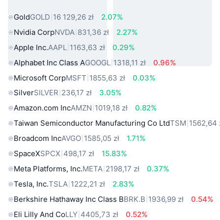
rzeczywistego
Gold
GOLD
16 129,26 zł
2.07%
Nvidia Corp
NVDA
831,36 zł
2.27%
Apple Inc.
AAPL
1163,63 zł
0.29%
Alphabet Inc Class A
GOOGL
1318,11 zł
0.96%
Microsoft Corp
MSFT
1855,63 zł
0.03%
Silver
SILVER
236,17 zł
3.05%
Amazon.com Inc
AMZN
1019,18 zł
0.82%
Taiwan Semiconductor Manufacturing Co Ltd
TSM
1562,64 
Broadcom Inc
AVGO
1585,05 zł
1.71%
SpaceX
SPCX
498,17 zł
15.83%
Meta Platforms, Inc.
META
2198,17 zł
0.37%
Tesla, Inc.
TSLA
1222,21 zł
2.83%
Berkshire Hathaway Inc Class B
BRK.B
1936,99 zł
0.54%
Eli Lilly And Co
LLY
4405,73 zł
0.52%