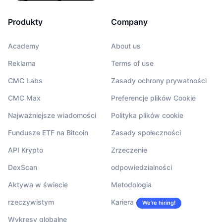
Produkty
Company
Academy
About us
Reklama
Terms of use
CMC Labs
Zasady ochrony prywatności
CMC Max
Preferencje plików Cookie
Najważniejsze wiadomości
Polityka plików cookie
Fundusze ETF na Bitcoin
Zasady społeczności
API Krypto
Zrzeczenie
DexScan
odpowiedzialności
Aktywa w świecie
Metodologia
rzeczywistym
Kariera
We’re hiring!
Wykresy globalne