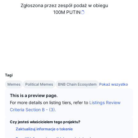
Najlepsi Traderzy
Artykuły
Wpływy/odpływy na giełdy
DEX API
Przelicznik
Zgłoszona przez zespół podaż w obiegu
Tabele liderów
Spot
100M PUTIN
Sentyment
Biznes
Newsletter
Wskaźniki
Popularne
Instrumenty pochodne
Strona internetowa
Website
Media społ.
Cennik
CMC Launch
Nadchodzące
Indeks strachu i chciwości.
Kontrakty
0x8fe4...211559
Zasoby
CMC Labs
Explorer
bscscan.com
Ostatnio dodane
Indeks sezonu Altcoinów
Wallets
CMC Max
UCID
Wzrosty i spadki
Wskaźniki cyklu rynkowego
35398
Dokumentacja
Tagi
Najważniejsze wiadomości
Najczęściej wyświetlane
Dominacja Bitcoina
Memes
Political Memes
BNB Chain Ecosystem
Pokaż wszystko
Często zadawane pytania
Bot Telegramu
Nastawienie społeczności
CoinMarketCap 20 Index
This is a preview page.
For more details on listing tiers, refer to
Listings Review
Integracje AI
Reklama
Ranking łańcuchów
Criteria Section B - (3).
CoinMarketCap 100 Index
CMC Hub Agentów
Czy jesteś właścicielem tego projektu?
Rynki predykcyjne
Przepływy ETF
Zaktualizuj informacje o tokenie
Widżety na stronę
Rynek Umiejętności