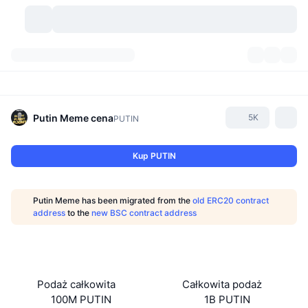
Kryptowaluty
Pulpity
Kryptowaluty
DexScan
Rynki
Ranking
Putin Meme
cena
5K
PUTIN
Sygnały
Giełdy
Kategorie
New
Przegląd rynku
Kup PUTIN
Popularne
Społeczność
Migawki historyczne
Rynek Spot
Scentralizowane giełdy
Putin Meme has been migrated from the
old ERC20 contract
Nowy
Feed
API
Odblokowania tokenów
Liczba kryptowalut
address
to the
new BSC contract address
Spot
Zyskujące
Tematy
Yields
Produkty
Bitcoin Skarbce
Instrumenty pochodne
API
Eksplorator memów
Na żywo
Aktywa w świecie rzeczywistym
BNB Skarbce
Produkty
API Krypto
Podaż całkowita
Całkowita podaż
Zdecentralizowane giełdy
100M PUTIN
1B PUTIN