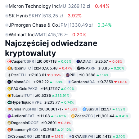
Micron Technology Inc
MU
3269,12 zł
0.44%
SK Hynix
SKHY
513,25 zł
3.92%
JPmorgan Chase & Co
JPM
1330,49 zł
0.34%
Walmart Inc
WMT
415,26 zł
0.20%
Najczęściej odwiedzane
kryptowaluty
Casper
CSPR
zł0.007118
ADI
ADI
zł25.57
0.05%
0.08%
Bitcoin
BTC
zł240,565.48
XRP
XRP
zł3.85
0.47%
0.20%
Eter
ETH
zł7,103.61
Pi
PI
zł0.3388
0.35%
1.14%
Solana
SOL
zł282.22
Cardano
ADA
zł0.7359
1.68%
1.63%
PAX Gold
PAXG
zł16,127.97
0.02%
Tutorial
TUT
zł0.5335
233.91%
Hyperliquid
HYPE
zł203.77
0.74%
Shiba Inu
SHIB
zł0.00001717
Sui
SUI
zł2.57
1.03%
1.52%
Audiera
BEAT
zł11.08
Zcash
ZEC
zł1,901.44
37.62%
0.41%
Dogecoin
DOGE
zł0.2601
0.31%
Biconomy
BICO
zł0.2662
21.12%
Cronos
CRO
zł0.1839
SKYAI
SKYAI
zł0.4413
1.16%
2.10%