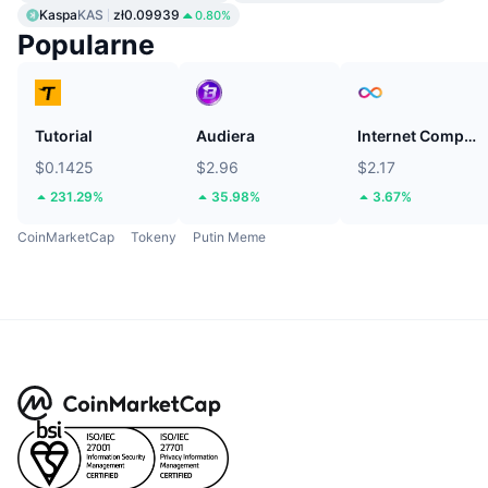
Kaspa
KAS
zł0.09939
0.80%
Popularne
Tutorial
Audiera
Internet Computer
$0.1425
$2.96
$2.17
231.29%
35.98%
3.67%
CoinMarketCap
Tokeny
Putin Meme