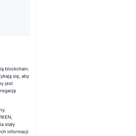
ią blockchain.
ykają się, aby
y jest
gregację
ny.
WIKEN,
a stały
ych informacji