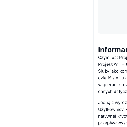
Informa
Czym jest Pro
Projekt WITH (
Służy jako kom
dzielić się i 
wspieranie ro
danych dotycz
Jedną z wyróż
Użytkownicy, k
natywnej kryp
przepływ wysok