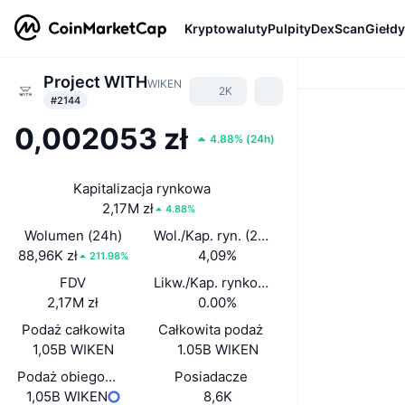
Kryptowaluty
Pulpity
DexScan
Giełdy
Project WITH
WIKEN
2K
#2144
0,002053 zł
4.88%
(
24h
)
Kapitalizacja rynkowa
2,17M zł
4.88%
Wolumen (24h)
Wol./Kap. ryn. (24 h)
88,96K zł
4,09%
211.98%
FDV
Likw./Kap. rynkowa
2,17M zł
0.00%
Podaż całkowita
Całkowita podaż
1,05B WIKEN
1.05B WIKEN
Podaż obiegowa
Posiadacze
1,05B WIKEN
8,6K