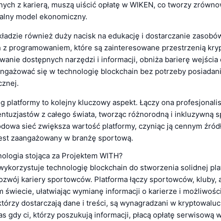
anych z karierą, muszą uiścić opłatę w WIKEN, co tworzy zrówn
alny model ekonomiczny.
kładzie również duży nacisk na edukację i dostarczanie zasobó
 z programowaniem, które są zainteresowane przestrzenią kryp
anie dostępnych narzędzi i informacji, obniża barierę wejścia 
angażować się w technologię blockchain bez potrzeby posiadani
cznej.
g platformy to kolejny kluczowy aspekt. Łączy ona profesjonali
entuzjastów z całego świata, tworząc różnorodną i inkluzywną 
dowa sieć zwiększa wartość platformy, czyniąc ją cennym źród
jest zaangażowany w branżę sportową.
hnologia stojąca za Projektem WITH?
wykorzystuje technologię blockchain do stworzenia solidnej pl
rozwój kariery sportowców. Platforma łączy sportowców, kluby, 
 świecie, ułatwiając wymianę informacji o karierze i możliwośc
tórzy dostarczają dane i treści, są wynagradzani w kryptowaluc
 gdy ci, którzy poszukują informacji, płacą opłatę serwisową w