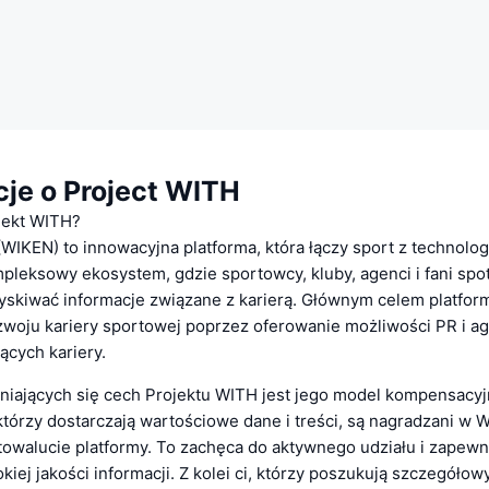
cje o Project WITH
jekt WITH?
WIKEN) to innowacyjna platforma, która łączy sport z technolog
pleksowy ekosystem, gdzie sportowcy, kluby, agenci i fani spot
uzyskiwać informacje związane z karierą. Głównym celem platform
zwoju kariery sportowej poprzez oferowanie możliwości PR i a
ących kariery.
niających się cech Projektu WITH jest jego model kompensacyj
tórzy dostarczają wartościowe dane i treści, są nagradzani w 
towalucie platformy. To zachęca do aktywnego udziału i zapewni
iej jakości informacji. Z kolei ci, którzy poszukują szczegółow