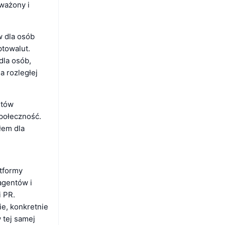
oważony i
w dla osób
towalut.
dla osób,
a rozległej
stów
społeczność.
łem dla
atformy
agentów i
i PR.
ie, konkretnie
 tej samej