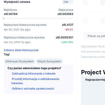
Wydajność cenowa
24h
Najniższa
Najwyższa
zł0.00194
zł0.002063
Najwyższa historyczna wycena
zł0.4127
Apr 05, 2021
(
5y ago
)
-99.5
%
Pokaż na peł
Najniższa historyczna wycena
zł0.0005351
Dec 23, 2019
(
7y ago
)
+
283.79
%
Zastrzeżenie: Ta s
Zobacz dane historyczne
linki partnerskie i 
Tagi
Zapoznaj się z sek
Ethereum Ecosystem
Klaytn Ecosystem
Czy jesteś właścicielem tego projektu?
Project
Zaktualizuj informacje o tokenie
Prześlij informacje o odblokowaniu
Najpopularnie
tokenów
Odbierz odznakę społeczności