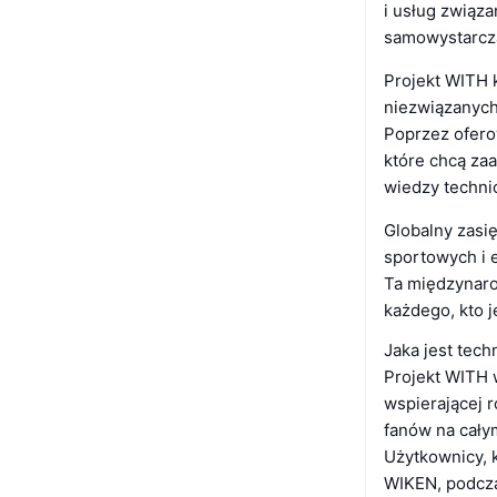
i usług związ
samowystarcz
Projekt WITH 
niezwiązanych
Poprzez oferow
które chcą za
wiedzy techni
Globalny zasię
sportowych i 
Ta międzynaro
każdego, kto 
Jaka jest tec
Projekt WITH 
wspierającej 
fanów na całym
Użytkownicy, k
WIKEN, podczas