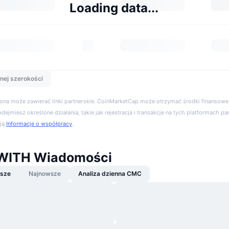
Loading data...
nej szerokości
trona może zawierać linki partnerskie. CoinMarketCap może otrzymać środki finansowe,
podejmiesz określone działania, takie jak rejestracja i transakcje na tych platformach pa
cją
Informacje o współpracy
.
 WITH Wiadomości
jsze
Najnowsze
Analiza dzienna CMC