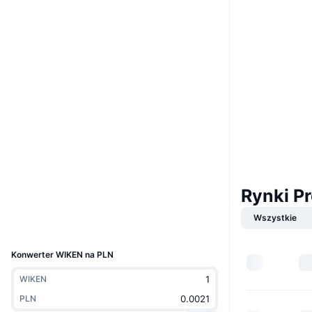
Website
Strona internetowa
Whitepaper
Media społ.
0xb7e7...74bdab
Kontrakty
3.7
Ocena (CertiK)
Audits
etherscan.io
Explorer
Rynki P
Wallets
Wszystkie
UCID
4809
Konwerter WIKEN na PLN
WIKEN
PLN