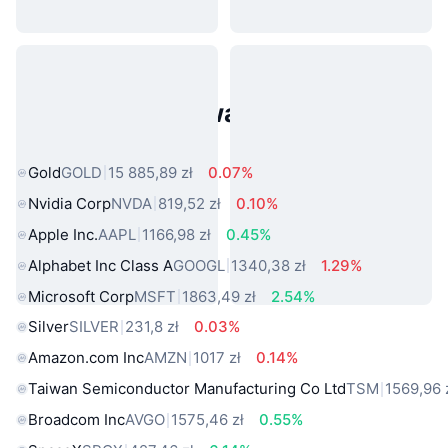
Popularne aktywa ze świata
rzeczywistego
Gold
GOLD
15 885,89 zł
0.07%
Nvidia Corp
NVDA
819,52 zł
0.10%
Apple Inc.
AAPL
1166,98 zł
0.45%
Alphabet Inc Class A
GOOGL
1340,38 zł
1.29%
Microsoft Corp
MSFT
1863,49 zł
2.54%
Silver
SILVER
231,8 zł
0.03%
Amazon.com Inc
AMZN
1017 zł
0.14%
Taiwan Semiconductor Manufacturing Co Ltd
TSM
1569,96 
Broadcom Inc
AVGO
1575,46 zł
0.55%