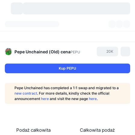
Kryptowaluty
Pulpity
Kryptowaluty
DexScan
Rynki
Ranking
Pepe Unchained (Old)
cena
20K
PEPU
Sygnały
Giełdy
Kategorie
New
Przegląd rynku
Kup PEPU
Popularne
Społeczność
Migawki historyczne
Rynek Spot
Scentralizowane giełdy
Pepe Unchained has completed a 1:1 swap and migrated to a
Nowy
Feed
API
Odblokowania tokenów
Liczba kryptowalut
new contract
. For more details, kindly check the official
Spot
announcement
here
and visit the new page
here
.
Zyskujące
Tematy
Yields
Produkty
Bitcoin Skarbce
Instrumenty pochodne
API
Eksplorator memów
Na żywo
Aktywa w świecie rzeczywistym
BNB Skarbce
Produkty
API Krypto
Zdecentralizowane giełdy
Podaż całkowita
Całkowita podaż