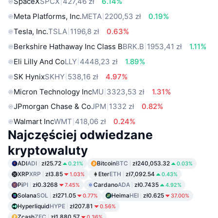
SpaceX
SPCX
427,46 zł
6.14%
Meta Platforms, Inc.
META
2200,53 zł
0.19%
Tesla, Inc.
TSLA
1196,8 zł
0.63%
Berkshire Hathaway Inc Class B
BRK.B
1953,41 zł
1.11%
Eli Lilly And Co
LLY
4448,23 zł
1.89%
SK Hynix
SKHY
538,16 zł
4.97%
Micron Technology Inc
MU
3323,53 zł
1.31%
JPmorgan Chase & Co
JPM
1332 zł
0.82%
Walmart Inc
WMT
418,06 zł
0.24%
Najczęściej odwiedzane
kryptowaluty
ADI
ADI
zł25.72
Bitcoin
BTC
zł240,053.32
0.21%
0.03%
XRP
XRP
zł3.85
Eter
ETH
zł7,092.54
1.03%
0.43%
Pi
PI
zł0.3268
Cardano
ADA
zł0.7435
7.45%
4.92%
Solana
SOL
zł271.05
Heima
HEI
zł0.625
0.77%
37.00%
Hyperliquid
HYPE
zł207.81
0.56%
Zcash
ZEC
zł1,880.57
0.36%