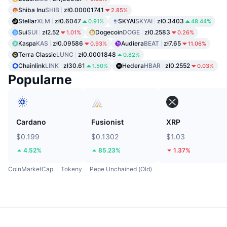
Shiba Inu
SHIB
zł0.00001741
2.85%
Stellar
XLM
zł0.6047
SKYAI
SKYAI
zł0.3403
0.91%
48.44%
Sui
SUI
zł2.52
Dogecoin
DOGE
zł0.2583
1.01%
0.26%
Kaspa
KAS
zł0.09586
Audiera
BEAT
zł7.65
0.93%
11.06%
Terra Classic
LUNC
zł0.0001848
0.82%
Chainlink
LINK
zł30.61
Hedera
HBAR
zł0.2552
1.50%
0.03%
Popularne
Cardano
Fusionist
XRP
$0.199
$0.1302
$1.03
4.52%
85.23%
1.37%
CoinMarketCap
Tokeny
Pepe Unchained (Old)