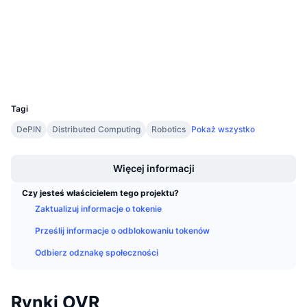
3.9
Nadchodzące wyprzedaże
Ocena (CertiK)
Stopy finansowania
Ucz się i zarabiaj
etherscan.io
Explorer
Kalendarze
Wallets
UCID
8144
Kalendarz ICO
Tagi
DePIN
Distributed Computing
Robotics
Pokaż wszystko
Kalendarz wydarzeń
Boost
Więcej informacji
Czy jesteś właścicielem tego projektu?
Zaktualizuj informacje o tokenie
Prześlij informacje o odblokowaniu tokenów
Odbierz odznakę społeczności
Rynki OVR