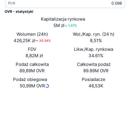
PLN
Popularne
Krypto ETF
Baza wiedzy
CMC MCP
OVR - statystyki
Nowy
Kapitalizacja rynkowa
Fundusze ETF na Bitcoin
x402
Aktualności
5M zł
1.47%
Krypto
Fundusze ETF na Eter
Wolumen (24h)
Wol./Kap. ryn. (24 h)
Academy
426,25K zł
8,51%
20.34%
Polityka
FDV
Likw./Kap. rynkowa
Analiza techniczna
Badania
8,82M zł
34.61%
Sporty
Podaż całkowita
Całkowita podaż
RSI
Filmy
89,89M OVR
89.89M OVR
Finanse
MACD
Podaż obiegowa
Posiadacze
Słowniczek
50,99M OVR
46,53K
Technologia
Strona internetowa
Website
Whitepaper
Instrumenty pochodne
Kampanie
NFT
Media społ.
Przegląd
Airdropy
Ogólne statystyki NFT
0x21bf...b23697
Kontrakty
Likwidacje
Nagrody w postaci diamentów