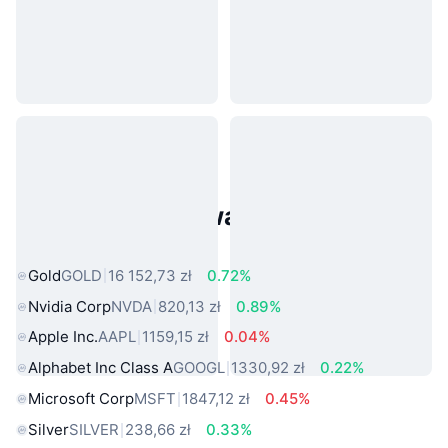
Popularne aktywa ze świata
rzeczywistego
Gold
GOLD
16 152,73 zł
0.72%
Nvidia Corp
NVDA
820,13 zł
0.89%
Apple Inc.
AAPL
1159,15 zł
0.04%
Alphabet Inc Class A
GOOGL
1330,92 zł
0.22%
Microsoft Corp
MSFT
1847,12 zł
0.45%
Silver
SILVER
238,66 zł
0.33%