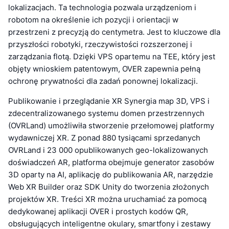
lokalizacjach. Ta technologia pozwala urządzeniom i
robotom na określenie ich pozycji i orientacji w
przestrzeni z precyzją do centymetra. Jest to kluczowe dla
przyszłości robotyki, rzeczywistości rozszerzonej i
zarządzania flotą. Dzięki VPS opartemu na TEE, który jest
objęty wnioskiem patentowym, OVER zapewnia pełną
ochronę prywatności dla zadań ponownej lokalizacji.
Publikowanie i przeglądanie XR Synergia map 3D, VPS i
zdecentralizowanego systemu domen przestrzennych
(OVRLand) umożliwiła stworzenie przełomowej platformy
wydawniczej XR. Z ponad 880 tysiącami sprzedanych
OVRLand i 23 000 opublikowanych geo-lokalizowanych
doświadczeń AR, platforma obejmuje generator zasobów
3D oparty na AI, aplikację do publikowania AR, narzędzie
Web XR Builder oraz SDK Unity do tworzenia złożonych
projektów XR. Treści XR można uruchamiać za pomocą
dedykowanej aplikacji OVER i prostych kodów QR,
obsługujących inteligentne okulary, smartfony i zestawy