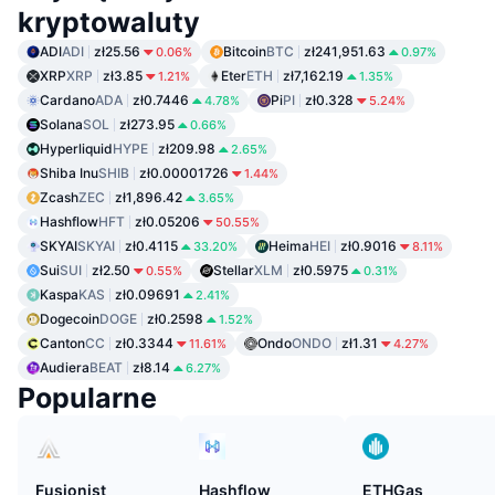
kryptowaluty
ADI
ADI
zł25.56
Bitcoin
BTC
zł241,951.63
0.06%
0.97%
XRP
XRP
zł3.85
Eter
ETH
zł7,162.19
1.21%
1.35%
Cardano
ADA
zł0.7446
Pi
PI
zł0.328
4.78%
5.24%
Solana
SOL
zł273.95
0.66%
Hyperliquid
HYPE
zł209.98
2.65%
Shiba Inu
SHIB
zł0.00001726
1.44%
Zcash
ZEC
zł1,896.42
3.65%
Hashflow
HFT
zł0.05206
50.55%
SKYAI
SKYAI
zł0.4115
Heima
HEI
zł0.9016
33.20%
8.11%
Sui
SUI
zł2.50
Stellar
XLM
zł0.5975
0.55%
0.31%
Kaspa
KAS
zł0.09691
2.41%
Dogecoin
DOGE
zł0.2598
1.52%
Canton
CC
zł0.3344
Ondo
ONDO
zł1.31
11.61%
4.27%
Audiera
BEAT
zł8.14
6.27%
Popularne
Fusionist
Hashflow
ETHGas