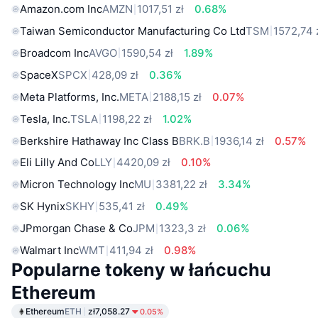
Amazon.com Inc
AMZN
1017,51 zł
0.68%
Taiwan Semiconductor Manufacturing Co Ltd
TSM
1572,74 
Broadcom Inc
AVGO
1590,54 zł
1.89%
SpaceX
SPCX
428,09 zł
0.36%
Meta Platforms, Inc.
META
2188,15 zł
0.07%
Tesla, Inc.
TSLA
1198,22 zł
1.02%
Berkshire Hathaway Inc Class B
BRK.B
1936,14 zł
0.57%
Eli Lilly And Co
LLY
4420,09 zł
0.10%
Micron Technology Inc
MU
3381,22 zł
3.34%
SK Hynix
SKHY
535,41 zł
0.49%
JPmorgan Chase & Co
JPM
1323,3 zł
0.06%
Walmart Inc
WMT
411,94 zł
0.98%
Popularne tokeny w łańcuchu
Ethereum
Ethereum
ETH
zł7,058.27
0.05%