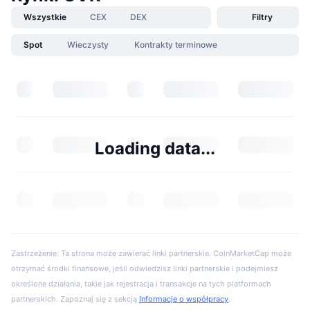
Wszystkie
CEX
DEX
Filtry
Spot
Wieczysty
Kontrakty terminowe
Loading data...
Zastrzeżenie: Ta strona może zawierać linki partnerskie. CoinMarketCap może
otrzymać środki finansowe, jeśli odwiedzisz linki partnerskie i podejmiesz
określone działania, takie jak rejestracja i transakcje na tych platformach
partnerskich. Zapoznaj się z sekcją
Informacje o współpracy
.