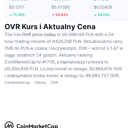
$0.1317
$0.01395
$0.02426
71.76%
50.83%
34.14%
OVR Kurs i Aktualny Cena
The live
OVR price today
is zł0.098144 PLN with a 24-
hour trading volume of zł426,258 PLN.
Aktualizujemy ceny
OVR do PLN w czasie rzeczywistym.
OVR – wzrost o 1.47 w
ciągu ostatnich 24 godzin.
Aktualny ranking
CoinMarketCap to #1709, a kapitalizacja rynkowa to
zł5,004,838 PLN.
Liczba monet w obiegu: 50,994,674 OVR
i maksymalna liczba monet w obiegu to: 89,893,757 OVR.
CoinMarketCap
Tokeny
OVR