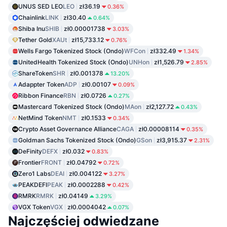
UNUS SED LEO
LEO
zł36.19
0.36%
Chainlink
LINK
zł30.40
0.64%
Shiba Inu
SHIB
zł0.00001738
3.03%
Tether Gold
XAUt
zł15,733.12
0.76%
Wells Fargo Tokenized Stock (Ondo)
WFCon
zł332.49
1.34%
UnitedHealth Tokenized Stock (Ondo)
UNHon
zł1,526.79
2.85%
ShareToken
SHR
zł0.001378
13.20%
Adappter Token
ADP
zł0.00107
0.09%
Ribbon Finance
RBN
zł0.0726
0.27%
Mastercard Tokenized Stock (Ondo)
MAon
zł2,127.72
0.43%
NetMind Token
NMT
zł0.1533
0.34%
Crypto Asset Governance Alliance
CAGA
zł0.00008114
0.35%
Goldman Sachs Tokenized Stock (Ondo)
GSon
zł3,915.37
2.31%
DeFinity
DEFX
zł0.032
0.83%
Frontier
FRONT
zł0.04792
0.72%
Zero1 Labs
DEAI
zł0.004122
3.27%
PEAKDEFI
PEAK
zł0.0002288
0.42%
RMRK
RMRK
zł0.04149
3.29%
VGX Token
VGX
zł0.0004042
0.07%
Najczęściej odwiedzane