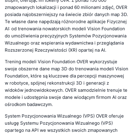
stopni, oferując im tokeny OVR. Z ponad 150 000
zmapowanych lokalizacji i ponad 60 milionami zdjęć, OVER
posiada najobszerniejszy na świecie zbiór danych map 3D.
Te własne dane napędzają różnorodne aplikacje Fizycznej
AI: od trenowania nowatorskich modeli Vision Foundation
do umożliwienia precyzyjnych Systemów Pozycjonowania
Wizualnego oraz wspierania wydawnictwa i przeglądania
Rozszerzonej Rzeczywistości (XR) opartej na AI.
Trening modeli Vision Foundation OVER wykorzystuje
swoje obszerne dane map 3D do trenowania modeli Vision
Foundation, które są kluczowe dla percepcji maszynowej
w robotyce, spójnej rekonstrukcji 3D i generacji z
widoków jednowidokowych. OVER samodzielnie trenuje te
modele i udostępnia swoje dane wiodącym firmom AI oraz
ośrodkom badawczym.
System Pozycjonowania Wizualnego (VPS) OVER oferuje
usługę Systemu Pozycjonowania Wizualnego (VPS)
opartego na API we wszystkich swoich zmapowanych