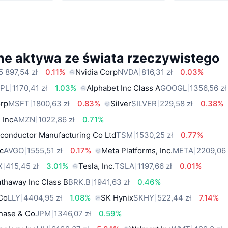
ne aktywa ze świata rzeczywistego
5 897,54 zł
0.11%
Nvidia Corp
NVDA
816,31 zł
0.03%
PL
1170,41 zł
1.03%
Alphabet Inc Class A
GOOGL
1356,56 zł
orp
MSFT
1800,63 zł
0.83%
Silver
SILVER
229,58 zł
0.38%
 Inc
AMZN
1022,86 zł
0.71%
conductor Manufacturing Co Ltd
TSM
1530,25 zł
0.77%
c
AVGO
1555,51 zł
0.17%
Meta Platforms, Inc.
META
2209,06 
X
415,45 zł
3.01%
Tesla, Inc.
TSLA
1197,66 zł
0.01%
thaway Inc Class B
BRK.B
1941,63 zł
0.46%
 Co
LLY
4404,95 zł
1.08%
SK Hynix
SKHY
522,44 zł
7.14%
hase & Co
JPM
1346,07 zł
0.59%