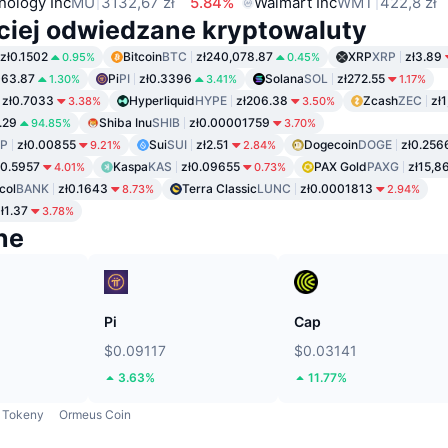
nology Inc
MU
3132,67 zł
5.84%
Walmart Inc
WMT
422,8 zł
ciej odwiedzane kryptowaluty
zł0.1502
Bitcoin
BTC
zł240,078.87
XRP
XRP
zł3.89
0.95%
0.45%
063.87
Pi
PI
zł0.3396
Solana
SOL
zł272.55
1.30%
3.41%
1.17%
zł0.7033
Hyperliquid
HYPE
zł206.38
Zcash
ZEC
zł
3.38%
3.50%
.29
Shiba Inu
SHIB
zł0.00001759
94.85%
3.70%
P
zł0.00855
Sui
SUI
zł2.51
Dogecoin
DOGE
zł0.256
9.21%
2.84%
ł0.5957
Kaspa
KAS
zł0.09655
PAX Gold
PAXG
zł15,8
4.01%
0.73%
col
BANK
zł0.1643
Terra Classic
LUNC
zł0.0001813
8.73%
2.94%
ł1.37
3.78%
ne
Pi
Cap
$0.09117
$0.03141
3.63%
11.77%
Tokeny
Ormeus Coin