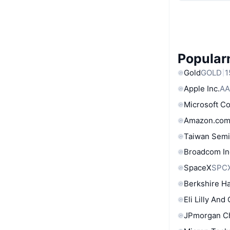
Popular
Gold
GOLD
1
Apple Inc.
AA
Microsoft C
Amazon.com
Taiwan Semi
Broadcom In
SpaceX
SPC
Berkshire Ha
Eli Lilly And
JPmorgan C