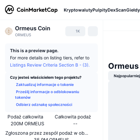
Kryptowaluty
Pulpity
DexScan
Giełdy
Ormeus Coin
1K
ORMEUS
This is a preview page.
For more details on listing tiers, refer to
Ormeus 
Listings Review Criteria Section B - (3).
Najpopularnie
Czy jesteś właścicielem tego projektu?
Zaktualizuj informacje o tokenie
Prześlij informacje o odblokowaniu
tokenów
Odbierz odznakę społeczności
Podaż całkowita
Całkowita podaż
200M ORMEUS
--
Zgłoszona przez zespół podaż w obiegu
35,9M ORMEUS