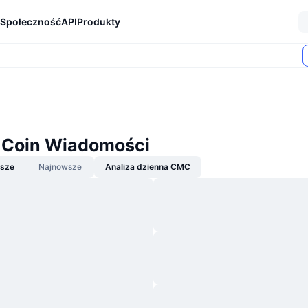
Społeczność
API
Produkty
Coin Wiadomości
jsze
Najnowsze
Analiza dzienna CMC