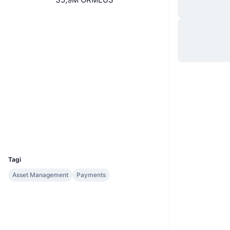
Website
Strona internetowa
Whitepaper
Media społ.
0xc96d...b75c60
Kontrakty
etherscan.io
Explorer
Wallets
UCID
1998
Tagi
Asset Management
Payments