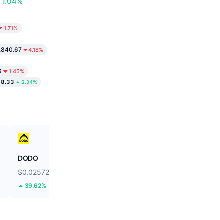
1.04%
1.71%
1,840.67
4.18%
6
1.45%
68.33
2.34%
DODO
Ethereum
$0.02572
$1,896.06
39.62%
1.49%