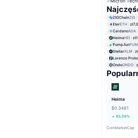
Micron Tech
Najczęś
ZIGChain
ZIG
Eter
ETH
zł7,
Cardano
ADA
Heima
HEI
zł1
Pump.fun
PUM
Stellar
XLM
z
Lorenzo Proto
Ondo
ONDO
z
Popular
Heima
$0.3481
95.59%
CoinMarketCap