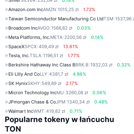
Silver
SILVER
232,04 zł
0.19%
Amazon.com Inc
AMZN
1015,25 zł
1.72%
Taiwan Semiconductor Manufacturing Co Ltd
TSM
1537,96 
Broadcom Inc
AVGO
1566,82 zł
0.03%
Meta Platforms, Inc.
META
2200,56 zł
0.14%
SpaceX
SPCX
409,49 zł
13.61%
Tesla, Inc.
TSLA
1196,51 zł
1.77%
Berkshire Hathaway Inc Class B
BRK.B
1932,03 zł
0.32%
Eli Lilly And Co
LLY
4381,7 zł
4.86%
SK Hynix
SKHY
549,89 zł
2.17%
Micron Technology Inc
MU
3260,08 zł
0.06%
JPmorgan Chase & Co
JPM
1340,34 zł
0.48%
Walmart Inc
WMT
419,82 zł
0.71%
Popularne tokeny w łańcuchu
TON