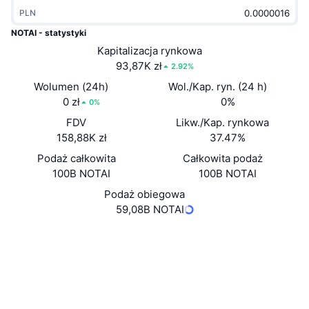
Popularne
Krypto ETF
PLN
Baza wiedzy
CMC MCP
NOTAI - statystyki
Nowy
Fundusze ETF na Bitcoin
Kapitalizacja rynkowa
x402
Aktualności
93,87K zł
2.92%
Krypto
Fundusze ETF na Eter
Wolumen (24h)
Wol./Kap. ryn. (24 h)
Academy
0 zł
0%
0%
Polityka
Analiza techniczna
FDV
Likw./Kap. rynkowa
Badania
158,88K zł
37.47%
Sporty
RSI
Filmy
Podaż całkowita
Całkowita podaż
100B NOTAI
100B NOTAI
Finanse
MACD
Słowniczek
Podaż obiegowa
59,08B NOTAI
Technologia
Instrumenty pochodne
Kampanie
Strona internetowa
Website
Media społ.
NFT
Przegląd
Airdropy
0xcf10...dd4b3a
Kontrakty
Ogólne statystyki NFT
Likwidacje
Nagrody w postaci diamentów
3.4
Ocena (CertiK)