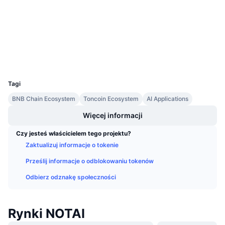
Nadchodzące wyprzedaże
tonviewer.com
Stopy finansowania
Ucz się i zarabiaj
Explorer
Wallets
Kalendarze
UCID
32503
Kalendarz ICO
Tagi
Kalendarz wydarzeń
BNB Chain Ecosystem
Toncoin Ecosystem
AI Applications
Więcej informacji
Czy jesteś właścicielem tego projektu?
Zaktualizuj informacje o tokenie
Prześlij informacje o odblokowaniu tokenów
Odbierz odznakę społeczności
Rynki NOTAI