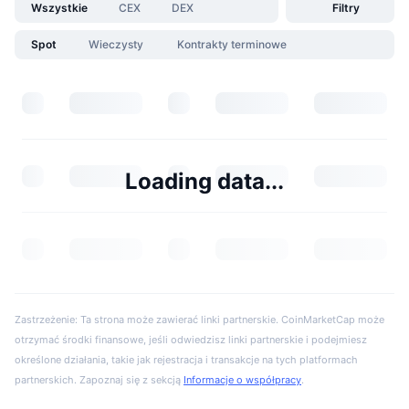
Wszystkie
CEX
DEX
Filtry
Spot
Wieczysty
Kontrakty terminowe
Loading data...
Zastrzeżenie: Ta strona może zawierać linki partnerskie. CoinMarketCap może
otrzymać środki finansowe, jeśli odwiedzisz linki partnerskie i podejmiesz
określone działania, takie jak rejestracja i transakcje na tych platformach
partnerskich. Zapoznaj się z sekcją
Informacje o współpracy
.