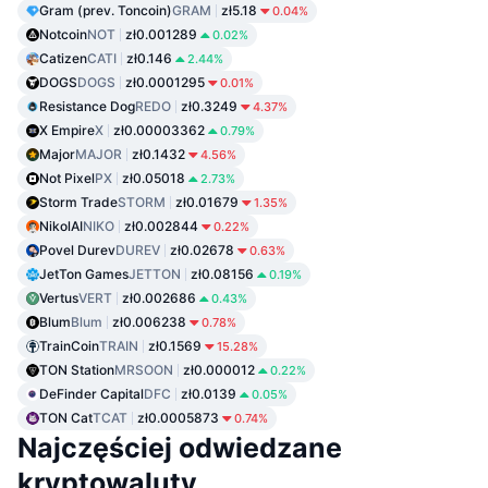
Gram (prev. Toncoin)
GRAM
zł5.18
0.04%
Notcoin
NOT
zł0.001289
0.02%
Catizen
CATI
zł0.146
2.44%
DOGS
DOGS
zł0.0001295
0.01%
Resistance Dog
REDO
zł0.3249
4.37%
X Empire
X
zł0.00003362
0.79%
Major
MAJOR
zł0.1432
4.56%
Not Pixel
PX
zł0.05018
2.73%
Storm Trade
STORM
zł0.01679
1.35%
NikolAI
NIKO
zł0.002844
0.22%
Povel Durev
DUREV
zł0.02678
0.63%
JetTon Games
JETTON
zł0.08156
0.19%
Vertus
VERT
zł0.002686
0.43%
Blum
Blum
zł0.006238
0.78%
TrainCoin
TRAIN
zł0.1569
15.28%
TON Station
MRSOON
zł0.000012
0.22%
DeFinder Capital
DFC
zł0.0139
0.05%
TON Cat
TCAT
zł0.0005873
0.74%
Najczęściej odwiedzane
kryptowaluty