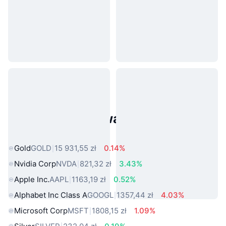
Popularne aktywa ze świata
rzeczywistego
Gold
GOLD
15 931,55 zł
0.14%
Nvidia Corp
NVDA
821,32 zł
3.43%
Apple Inc.
AAPL
1163,19 zł
0.52%
Alphabet Inc Class A
GOOGL
1357,44 zł
4.03%
Microsoft Corp
MSFT
1808,15 zł
1.09%