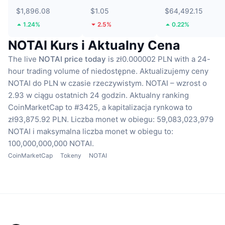
$1,896.08
$1.05
$64,492.15
1.24%
2.5%
0.22%
NOTAI Kurs i Aktualny Cena
The live
NOTAI price today
is zł0.000002 PLN with a 24-
hour trading volume of niedostępne.
Aktualizujemy ceny
NOTAI do PLN w czasie rzeczywistym.
NOTAI – wzrost o
2.93 w ciągu ostatnich 24 godzin.
Aktualny ranking
CoinMarketCap to #3425, a kapitalizacja rynkowa to
zł93,875.92 PLN.
Liczba monet w obiegu: 59,083,023,979
NOTAI
i maksymalna liczba monet w obiegu to:
100,000,000,000 NOTAI.
CoinMarketCap
Tokeny
NOTAI