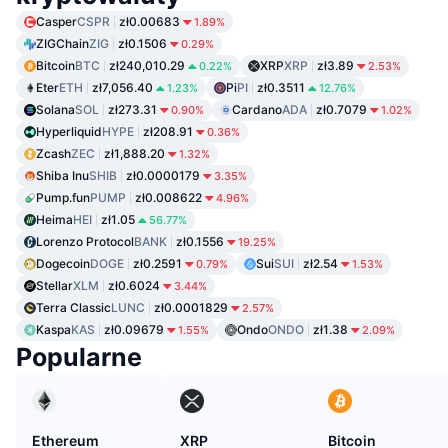
Casper
CSPR
zł0.00683
1.89%
ZIGChain
ZIG
zł0.1506
0.29%
Bitcoin
BTC
zł240,010.29
XRP
XRP
zł3.89
0.22%
2.53%
Eter
ETH
zł7,056.40
Pi
PI
zł0.3511
1.23%
12.76%
Solana
SOL
zł273.31
Cardano
ADA
zł0.7079
0.90%
1.02%
Hyperliquid
HYPE
zł208.91
0.36%
Zcash
ZEC
zł1,888.20
1.32%
Shiba Inu
SHIB
zł0.0000179
3.35%
Pump.fun
PUMP
zł0.008622
4.96%
Heima
HEI
zł1.05
56.77%
Lorenzo Protocol
BANK
zł0.1556
19.25%
Dogecoin
DOGE
zł0.2591
Sui
SUI
zł2.54
0.79%
1.53%
Stellar
XLM
zł0.6024
3.44%
Terra Classic
LUNC
zł0.0001829
2.57%
Kaspa
KAS
zł0.09679
Ondo
ONDO
zł1.38
1.55%
2.09%
Popularne
Ethereum
XRP
Bitcoin