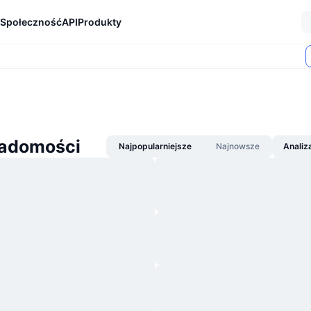
Społeczność
API
Produkty
iadomości
Najpopularniejsze
Najnowsze
Analiz