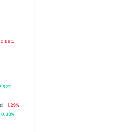
0.68%
2.62%
zł
1.29%
0.38%