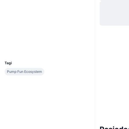
Strona internetowa
Website
Media społ.
Kontrakty
7m3g7x...sRpump
Explorer
solscan.io
Wallets
UCID
35540
Tagi
Pump Fun Ecosystem