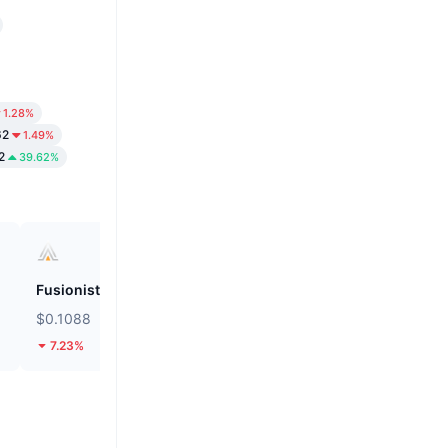
1.28%
62
1.49%
2
39.62%
Fusionist
Biconomy
$0.1088
$0.05603
7.23%
36.39%