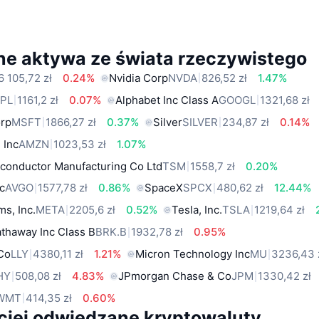
ne aktywa ze świata rzeczywistego
6 105,72 zł
0.24%
Nvidia Corp
NVDA
826,52 zł
1.47%
PL
1161,2 zł
0.07%
Alphabet Inc Class A
GOOGL
1321,68 zł
orp
MSFT
1866,27 zł
0.37%
Silver
SILVER
234,87 zł
0.14%
 Inc
AMZN
1023,53 zł
1.07%
conductor Manufacturing Co Ltd
TSM
1558,7 zł
0.20%
c
AVGO
1577,78 zł
0.86%
SpaceX
SPCX
480,62 zł
12.44%
ms, Inc.
META
2205,6 zł
0.52%
Tesla, Inc.
TSLA
1219,64 zł
thaway Inc Class B
BRK.B
1932,78 zł
0.95%
 Co
LLY
4380,11 zł
1.21%
Micron Technology Inc
MU
3236,43 
HY
508,08 zł
4.83%
JPmorgan Chase & Co
JPM
1330,42 zł
WMT
414,35 zł
0.60%
ciej odwiedzane kryptowaluty