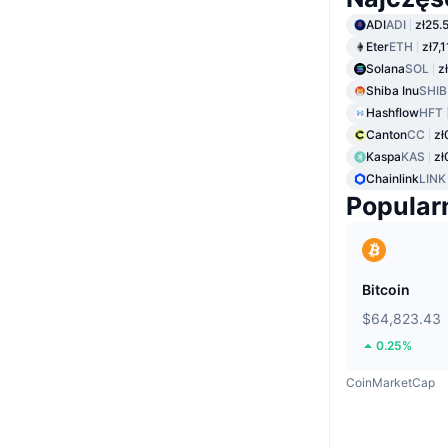
ADI
ADI
zł25.
Eter
ETH
zł7,
Solana
SOL
z
Shiba Inu
SHIB
Hashflow
HFT
Canton
CC
zł
Kaspa
KAS
zł
Chainlink
LINK
Popular
Bitcoin
$64,823.43
0.25%
CoinMarketCap