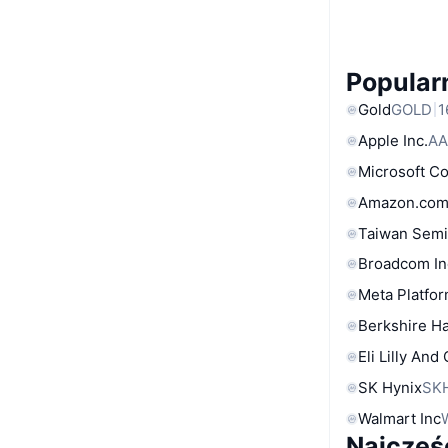
Popular
Gold
GOLD
1
Apple Inc.
AA
Microsoft C
Amazon.com
Taiwan Semi
Broadcom In
Meta Platfor
Berkshire Ha
Eli Lilly And
SK Hynix
SK
Walmart Inc
Najczęś