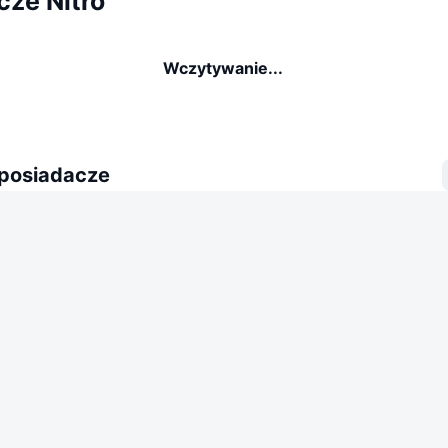
cze Nitro
Wczytywanie...
 posiadacze