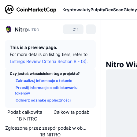
Kryptowaluty
Pulpity
DexScan
Giełdy
Nitro
211
NITRO
This is a preview page.
For more details on listing tiers, refer to
Listings Review Criteria Section B - (3).
Nitro W
Czy jesteś właścicielem tego projektu?
Zaktualizuj informacje o tokenie
Prześlij informacje o odblokowaniu
tokenów
Odbierz odznakę społeczności
Podaż całkowita
Całkowita podaż
1B NITRO
--
Zgłoszona przez zespół podaż w obiegu
1B NITRO