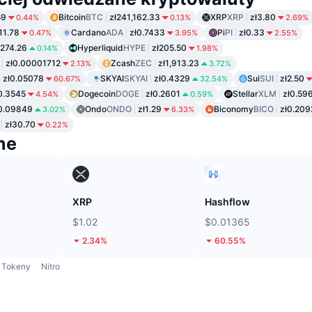
59
Bitcoin
BTC
zł241,162.33
XRP
XRP
zł3.80
0.44%
0.13%
2.69%
111.78
Cardano
ADA
zł0.7433
Pi
PI
zł0.33
0.47%
3.95%
2.55%
ł274.26
Hyperliquid
HYPE
zł205.50
0.14%
1.98%
zł0.00001712
Zcash
ZEC
zł1,913.23
2.13%
3.72%
zł0.05078
SKYAI
SKYAI
zł0.4329
Sui
SUI
zł2.50
60.67%
32.54%
0.3545
Dogecoin
DOGE
zł0.2601
Stellar
XLM
zł0.59
4.54%
0.59%
0.09849
Ondo
ONDO
zł1.29
Biconomy
BICO
zł0.209
3.02%
6.33%
zł30.70
0.22%
ne
XRP
Hashflow
$1.02
$0.01365
2.34%
60.55%
Tokeny
Nitro