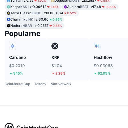
Sui
SUI
zł2.52
Dogecoin
DOGE
zł0.2587
1.92%
0.58%
Kaspa
KAS
zł0.09612
Audiera
BEAT
zł7.48
1.46%
13.83%
Terra Classic
LUNC
zł0.000184
0.52%
Chainlink
LINK
zł30.66
0.86%
Hedera
HBAR
zł0.2557
0.88%
Popularne
Cardano
XRP
Hashflow
$0.2019
$1.04
$0.03068
5.15%
2.28%
62.95%
CoinMarketCap
Tokeny
Nim Network