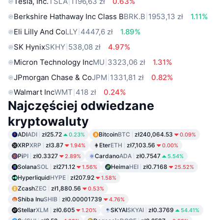
Tesla, Inc.
TSLA
1196,63 zł
0.63%
Berkshire Hathaway Inc Class B
BRK.B
1953,13 zł
1.11%
Eli Lilly And Co
LLY
4447,6 zł
1.89%
SK Hynix
SKHY
538,08 zł
4.97%
Micron Technology Inc
MU
3323,06 zł
1.31%
JPmorgan Chase & Co
JPM
1331,81 zł
0.82%
Walmart Inc
WMT
418 zł
0.24%
Najczęściej odwiedzane
kryptowaluty
ADI
ADI
zł25.72
Bitcoin
BTC
zł240,064.53
0.23%
0.09%
XRP
XRP
zł3.87
Eter
ETH
zł7,103.56
1.94%
0.00%
Pi
PI
zł0.3327
Cardano
ADA
zł0.7547
2.89%
5.54%
Solana
SOL
zł271.12
Heima
HEI
zł0.7168
1.56%
25.52%
Hyperliquid
HYPE
zł207.92
1.58%
Zcash
ZEC
zł1,880.56
0.53%
Shiba Inu
SHIB
zł0.00001739
4.76%
Stellar
XLM
zł0.605
SKYAI
SKYAI
zł0.3769
1.20%
54.41%