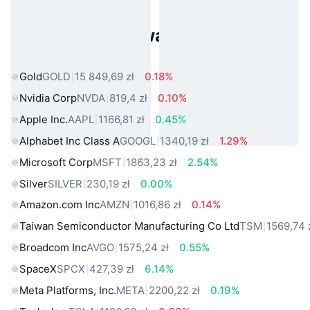
Popularne aktywa ze świata
rzeczywistego
Gold
GOLD
15 849,69 zł
0.18%
Nvidia Corp
NVDA
819,4 zł
0.10%
Apple Inc.
AAPL
1166,81 zł
0.45%
Alphabet Inc Class A
GOOGL
1340,19 zł
1.29%
Microsoft Corp
MSFT
1863,23 zł
2.54%
Silver
SILVER
230,19 zł
0.00%
Amazon.com Inc
AMZN
1016,86 zł
0.14%
Taiwan Semiconductor Manufacturing Co Ltd
TSM
1569,74 
Broadcom Inc
AVGO
1575,24 zł
0.55%
SpaceX
SPCX
427,39 zł
6.14%
Meta Platforms, Inc.
META
2200,22 zł
0.19%