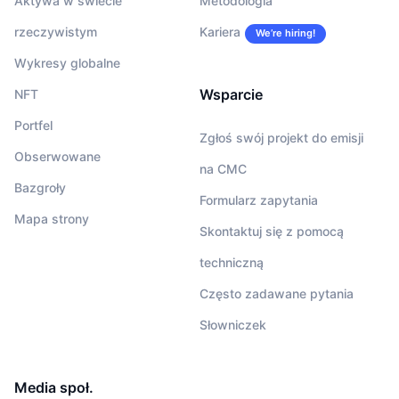
Aktywa w świecie
Metodologia
rzeczywistym
Kariera
We’re hiring!
Wykresy globalne
Wsparcie
NFT
Portfel
Zgłoś swój projekt do emisji
Obserwowane
na CMC
Bazgroły
Formularz zapytania
Mapa strony
Skontaktuj się z pomocą
techniczną
Często zadawane pytania
Słowniczek
Media społ.