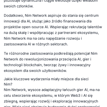
pozostaje dynamiczna i ciągle ewoluuje dzięki wkładom
swoich członków.
Dodatkowo, Nim Network aspiruje do stania się centrum
innowacji dla AI, służąc jako źródło finansowania dla
projektów open-source AI. Wspierając rekrutację talentów
na dużą skalę i współpracując z partnerami ekosystemu,
Nim Network ma na celu napędzanie rozwoju i
zastosowania AI w różnych sektorach.
Te różnorodne zastosowania podkreślają potencjał Nim
Network do rewolucjonizowania przecięcia AI, gier i
technologii blockchain, tworząc żywy i innowacyjny
ekosystem dla swoich użytkowników.
Jakie kluczowe wydarzenia miały miejsce dla sieci
Nim?
Nim Network, wysoce adaptacyjny łańcuch gier AI, ma na
celu stworzenie ekosystemu, w którym Web3 i AI się
zbiegną, wspierając rozwój i eksplorację innowacyjnych
gier. Wizja sieci obejmuje budowanie dużej społeczności