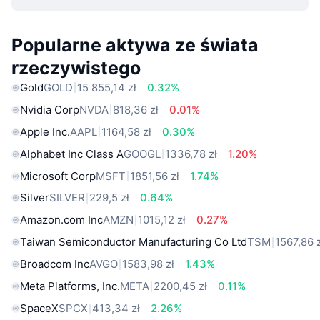
Popularne aktywa ze świata
rzeczywistego
Gold
GOLD
15 855,14 zł
0.32%
Nvidia Corp
NVDA
818,36 zł
0.01%
Apple Inc.
AAPL
1164,58 zł
0.30%
Alphabet Inc Class A
GOOGL
1336,78 zł
1.20%
Microsoft Corp
MSFT
1851,56 zł
1.74%
Silver
SILVER
229,5 zł
0.64%
Amazon.com Inc
AMZN
1015,12 zł
0.27%
Taiwan Semiconductor Manufacturing Co Ltd
TSM
1567,86 
Broadcom Inc
AVGO
1583,98 zł
1.43%
Meta Platforms, Inc.
META
2200,45 zł
0.11%
SpaceX
SPCX
413,34 zł
2.26%