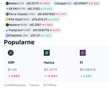
Stellar
XLM
zł0.6075
Kaspa
KAS
zł0.09507
2.65%
2.59%
SKYAI
SKYAI
zł0.3192
37.44%
Terra Classic
LUNC
zł0.0001822
2.47%
PAX Gold
PAXG
zł15,816.01
0.24%
Hedera
HBAR
zł0.2561
0.88%
Pump.fun
PUMP
zł0.008778
3.41%
Chainlink
LINK
zł31.01
1.30%
Popularne
XRP
Heima
Pi
$1.04
$0.2075
$0.08918
2.69%
13.94%
2.39%
CoinMarketCap
Tokeny
NFT4Play