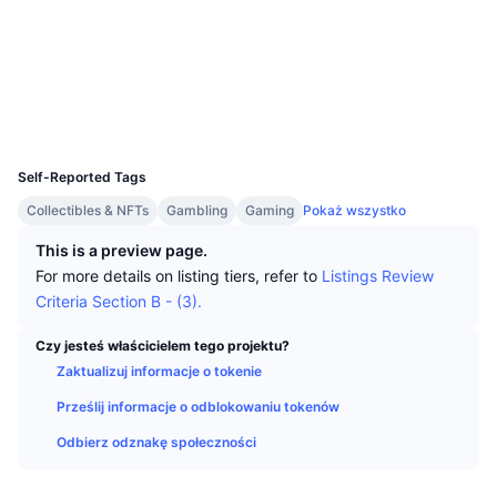
Najlepsi Traderzy
Artykuły
Wpływy/odpływy na giełdy
DEX API
Przelicznik
Media społ.
Tabele liderów
Spot
Kontrakty
0xf787...ba098d
Sentyment
Biznes
Newsletter
Wskaźniki
Popularne
Instrumenty pochodne
Explorer
bscscan.com
Wallets
Cennik
CMC Launch
Nadchodzące
Indeks strachu i chciwości.
UCID
16635
Zasoby
CMC Labs
Self-Reported Tags
Ostatnio dodane
Indeks sezonu Altcoinów
Collectibles & NFTs
Gambling
Gaming
Pokaż wszystko
CMC Max
Wzrosty i spadki
Wskaźniki cyklu rynkowego
This is a preview page.
Dokumentacja
For more details on listing tiers, refer to
Listings Review
Najważniejsze wiadomości
Najczęściej wyświetlane
Dominacja Bitcoina
Criteria Section B - (3).
Często zadawane pytania
Bot Telegramu
Nastawienie społeczności
CoinMarketCap 20 Index
Czy jesteś właścicielem tego projektu?
Zaktualizuj informacje o tokenie
Integracje AI
Reklama
Ranking łańcuchów
CoinMarketCap 100 Index
Prześlij informacje o odblokowaniu tokenów
CMC Hub Agentów
Odbierz odznakę społeczności
Rynki predykcyjne
Przepływy ETF
Widżety na stronę
Rynek Umiejętności