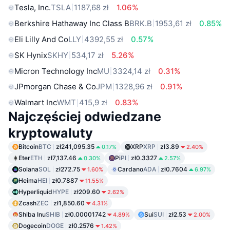
Tesla, Inc.
TSLA
1187,68 zł
1.06%
Berkshire Hathaway Inc Class B
BRK.B
1953,61 zł
0.85%
Eli Lilly And Co
LLY
4392,55 zł
0.57%
SK Hynix
SKHY
534,17 zł
5.26%
Micron Technology Inc
MU
3324,14 zł
0.31%
JPmorgan Chase & Co
JPM
1328,96 zł
0.91%
Walmart Inc
WMT
415,9 zł
0.83%
Najczęściej odwiedzane
kryptowaluty
Bitcoin
BTC
zł241,095.35
XRP
XRP
zł3.89
0.17%
2.40%
Eter
ETH
zł7,137.46
Pi
PI
zł0.3327
0.30%
2.57%
Solana
SOL
zł272.75
Cardano
ADA
zł0.7604
1.60%
6.97%
Heima
HEI
zł0.7887
11.55%
Hyperliquid
HYPE
zł209.60
2.62%
Zcash
ZEC
zł1,850.60
4.31%
Shiba Inu
SHIB
zł0.00001742
Sui
SUI
zł2.53
4.89%
2.00%
Dogecoin
DOGE
zł0.2576
1.42%