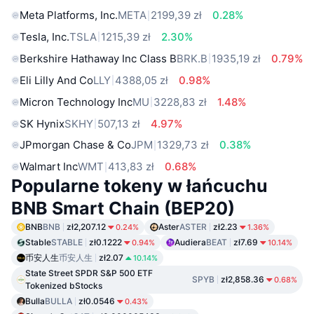
Meta Platforms, Inc.
META
2199,39 zł
0.28%
Tesla, Inc.
TSLA
1215,39 zł
2.30%
Berkshire Hathaway Inc Class B
BRK.B
1935,19 zł
0.79%
Eli Lilly And Co
LLY
4388,05 zł
0.98%
Micron Technology Inc
MU
3228,83 zł
1.48%
SK Hynix
SKHY
507,13 zł
4.97%
JPmorgan Chase & Co
JPM
1329,73 zł
0.38%
Walmart Inc
WMT
413,83 zł
0.68%
Popularne tokeny w łańcuchu
BNB Smart Chain (BEP20)
BNB
BNB
zł2,207.12
Aster
ASTER
zł2.23
0.24%
1.36%
Stable
STABLE
zł0.1222
Audiera
BEAT
zł7.69
0.94%
10.14%
币安人生
币安人生
zł2.07
10.14%
State Street SPDR S&P 500 ETF
SPYB
zł2,858.36
0.68%
Tokenized bStocks
Bulla
BULLA
zł0.0546
0.43%