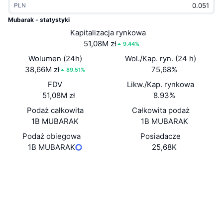
PLN
Popularne
Krypto ETF
Baza wiedzy
CMC MCP
Mubarak - statystyki
Nowy
Kapitalizacja rynkowa
Fundusze ETF na Bitcoin
x402
Aktualności
51,08M zł
9.44%
Krypto
Fundusze ETF na Eter
Wolumen (24h)
Wol./Kap. ryn. (24 h)
Academy
38,66M zł
75,68%
89.51%
Polityka
FDV
Likw./Kap. rynkowa
Analiza techniczna
Badania
51,08M zł
8.93%
Sporty
Podaż całkowita
Całkowita podaż
RSI
Filmy
1B MUBARAK
1B MUBARAK
Finanse
MACD
Podaż obiegowa
Posiadacze
Słowniczek
1B MUBARAK
25,68K
Technologia
Strona internetowa
Website
Instrumenty pochodne
Kampanie
Media społ.
NFT
Przegląd
Airdropy
Kontrakty
0x5c85...6b46f6
4.0
Ocena (CertiK)
Ogólne statystyki NFT
Likwidacje
Nagrody w postaci diamentów
Explorer
bscscan.com