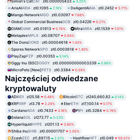
Simon's Cat
CAT
zł0.000005433
3.25%
AriaAI
ARIA
zł0.1095
DeAgentAI
AIA
zł0.2452
7.74%
3.71%
Mango Network
MGO
zł0.03097
7.68%
Global Commercial Business
GCB
zł0.04226
0.21%
DIAM
DIAM
zł0.01913
Mira
MIRA
zł0.1539
0.76%
7.01%
Metaplex
MPLX
zł0.08707
0.64%
The Dons
DONS
zł0.00004618
1.43%
Spores Network
SPO
zł0.0003618
1.40%
PlayZap
PZP
zł0.00353
5.14%
Oggy Inu (BSC)
OGGY
zł0.000000000003339
0.86%
MicroPets [New]
PETS
zł0.3384
0.59%
Najczęściej odwiedzane
kryptowaluty
ADI
ADI
zł25.58
Bitcoin
BTC
zł240,660.82
0.48%
0.14%
XRP
XRP
zł3.78
Eter
ETH
zł7,100.14
2.29%
0.17%
Cardano
ADA
zł0.7433
Pi
PI
zł0.3284
3.16%
0.76%
Solana
SOL
zł272.77
0.23%
Hyperliquid
HYPE
zł201.13
3.80%
Shiba Inu
SHIB
zł0.00001707
2.05%
Zcash
ZEC
zł1,897.15
Hashflow
HFT
zł0.049
2.51%
59.51%