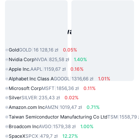
Popularne aktywa ze świata
rzeczywistego
Gold
GOLD
16 128,16 zł
0.05%
Nvidia Corp
NVDA
825,58 zł
1.40%
Apple Inc.
AAPL
1159,67 zł
0.16%
Alphabet Inc Class A
GOOGL
1316,66 zł
1.01%
Microsoft Corp
MSFT
1856,36 zł
0.11%
Silver
SILVER
235,43 zł
0.02%
Amazon.com Inc
AMZN
1019,47 zł
0.71%
Taiwan Semiconductor Manufacturing Co Ltd
TSM
1558,79 
Broadcom Inc
AVGO
1579,38 zł
1.00%
SpaceX
SPCX
479,7 zł
12.27%