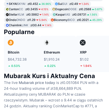
SKYAI
SKYAI
zł0.452
Sui
SUI
zł2.49
36.96%
1.34%
Canton
CC
zł0.3455
Dogecoin
DOGE
zł0.2588
4.15%
0.67%
Stellar
XLM
zł0.5982
Kaspa
KAS
zł0.09731
1.14%
1.56%
Ondo
ONDO
zł1.29
Biconomy
BICO
zł0.2021
5.94%
45.29%
Chainlink
LINK
zł30.44
1.14%
Popularne
Bitcoin
Ethereum
XRP
$64,732.38
$1,910.24
$1.02
0.53%
0.22%
1.94%
Mubarak Kurs i Aktualny Cena
The live
Mubarak price today
is zł0.051084 PLN with a
24-hour trading volume of zł38,664,889 PLN.
Aktualizujemy ceny MUBARAK do PLN w czasie
rzeczywistym.
Mubarak – wzrost o 9.44 w ciągu ostatnich
24 godzin.
Aktualny ranking CoinMarketCap to #771, a