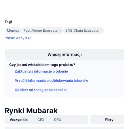
Wallets
Nadchodzące wyprzedaże
Stopy finansowania
Ucz się i zarabiaj
UCID
36041
Tagi
Kalendarze
Memes
Four.Meme Ecosystem
BNB Chain Ecosystem
Pokaż wszystko
Kalendarz ICO
Boost
Więcej informacji
Kalendarz wydarzeń
Czy jesteś właścicielem tego projektu?
Zaktualizuj informacje o tokenie
Prześlij informacje o odblokowaniu tokenów
Odbierz odznakę społeczności
Rynki Mubarak
Wszystkie
CEX
DEX
Filtry