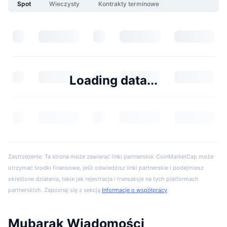
Spot
Wieczysty
Kontrakty terminowe
Loading data...
Zastrzeżenie: Ta strona może zawierać linki partnerskie. CoinMarketCap może
otrzymać środki finansowe, jeśli odwiedzisz linki partnerskie i podejmiesz
określone działania, takie jak rejestracja i transakcje na tych platformach
partnerskich. Zapoznaj się z sekcją
Informacje o współpracy
.
Mubarak Wiadomości