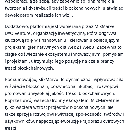
współpracują ze sobą, aby zapewnić solidną ramę dla
tworzenia i dystrybucji treści blockchainowych, ułatwiając
deweloperom realizację ich wizji.
Dodatkowo, platforma jest wspierana przez MixMarvel
DAO Venture, organizację inwestycyjną, która odgrywa
kluczową rolę w finansowaniu i kierowaniu obiecującymi
projektami gier natywnych dla Web2 i Web3. Zapewnia to
ciągłe odświeżanie ekosystemu innowacyjnymi pomysłami
i projektami, utrzymując jego pozycję na czele branży
treści blockchainowych.
Podsumowując, MixMarvel to dynamiczna i wpływowa siła
w świecie blockchain, poświęcona inkubacji, rozwojowi i
promowaniu wysokiej jakości treści blockchainowych.
Poprzez swój wszechstronny ekosystem, MixMarvel nie
tylko wspiera wzrost projektów blockchainowych, ale
także sprzyja rozwojowi kwitnącej społeczności twórców i
użytkowników, napędzając ewolucję krajobrazu cyfrowych
treści.