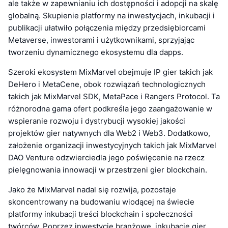
ale także w zapewnianiu ich dostępności i adopcji na skalę
globalną. Skupienie platformy na inwestycjach, inkubacji i
publikacji ułatwiło połączenia między przedsiębiorcami
Metaverse, inwestorami i użytkownikami, sprzyjając
tworzeniu dynamicznego ekosystemu dla dapps.
Szeroki ekosystem MixMarvel obejmuje IP gier takich jak
DeHero i MetaCene, obok rozwiązań technologicznych
takich jak MixMarvel SDK, MetaPace i Rangers Protocol. Ta
różnorodna gama ofert podkreśla jego zaangażowanie w
wspieranie rozwoju i dystrybucji wysokiej jakości
projektów gier natywnych dla Web2 i Web3. Dodatkowo,
założenie organizacji inwestycyjnych takich jak MixMarvel
DAO Venture odzwierciedla jego poświęcenie na rzecz
pielęgnowania innowacji w przestrzeni gier blockchain.
Jako że MixMarvel nadal się rozwija, pozostaje
skoncentrowany na budowaniu wiodącej na świecie
platformy inkubacji treści blockchain i społeczności
twórców. Poprzez inwestycje branżowe, inkubację gier,