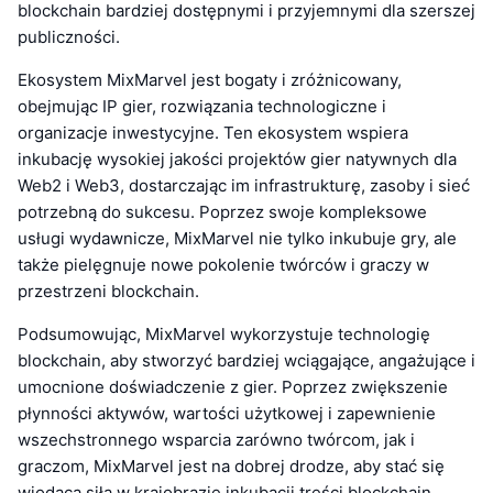
blockchain bardziej dostępnymi i przyjemnymi dla szerszej
publiczności.
Ekosystem MixMarvel jest bogaty i zróżnicowany,
obejmując IP gier, rozwiązania technologiczne i
organizacje inwestycyjne. Ten ekosystem wspiera
inkubację wysokiej jakości projektów gier natywnych dla
Web2 i Web3, dostarczając im infrastrukturę, zasoby i sieć
potrzebną do sukcesu. Poprzez swoje kompleksowe
usługi wydawnicze, MixMarvel nie tylko inkubuje gry, ale
także pielęgnuje nowe pokolenie twórców i graczy w
przestrzeni blockchain.
Podsumowując, MixMarvel wykorzystuje technologię
blockchain, aby stworzyć bardziej wciągające, angażujące i
umocnione doświadczenie z gier. Poprzez zwiększenie
płynności aktywów, wartości użytkowej i zapewnienie
wszechstronnego wsparcia zarówno twórcom, jak i
graczom, MixMarvel jest na dobrej drodze, aby stać się
wiodącą siłą w krajobrazie inkubacji treści blockchain.