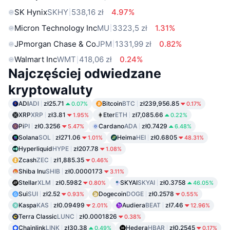
SK Hynix
SKHY
538,16 zł
4.97%
Micron Technology Inc
MU
3323,5 zł
1.31%
JPmorgan Chase & Co
JPM
1331,99 zł
0.82%
Walmart Inc
WMT
418,06 zł
0.24%
Najczęściej odwiedzane
kryptowaluty
ADI
ADI
zł25.71
Bitcoin
BTC
zł239,956.85
0.07%
0.17%
XRP
XRP
zł3.81
Eter
ETH
zł7,085.66
1.95%
0.22%
Pi
PI
zł0.3256
Cardano
ADA
zł0.7429
5.47%
6.48%
Solana
SOL
zł271.06
Heima
HEI
zł0.6805
1.01%
48.31%
Hyperliquid
HYPE
zł207.78
1.08%
Zcash
ZEC
zł1,885.35
0.46%
Shiba Inu
SHIB
zł0.0000173
3.11%
Stellar
XLM
zł0.5982
SKYAI
SKYAI
zł0.3758
0.80%
46.05%
Sui
SUI
zł2.52
Dogecoin
DOGE
zł0.2578
0.93%
0.55%
Kaspa
KAS
zł0.09499
Audiera
BEAT
zł7.46
2.01%
12.96%
Terra Classic
LUNC
zł0.0001826
0.38%
Chainlink
LINK
zł30.38
Hedera
HBAR
zł0.2545
0.49%
0.17%