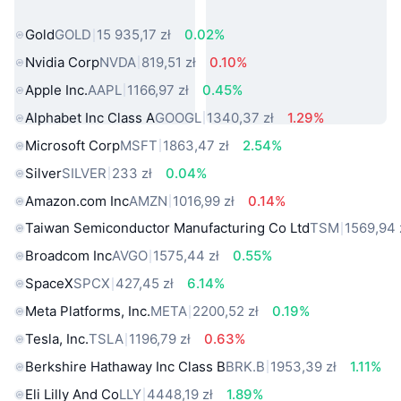
rzeczywistego
Gold
GOLD
15 935,17 zł
0.02%
Nvidia Corp
NVDA
819,51 zł
0.10%
Apple Inc.
AAPL
1166,97 zł
0.45%
Alphabet Inc Class A
GOOGL
1340,37 zł
1.29%
Microsoft Corp
MSFT
1863,47 zł
2.54%
Silver
SILVER
233 zł
0.04%
Amazon.com Inc
AMZN
1016,99 zł
0.14%
Taiwan Semiconductor Manufacturing Co Ltd
TSM
1569,94 
Broadcom Inc
AVGO
1575,44 zł
0.55%
SpaceX
SPCX
427,45 zł
6.14%
Meta Platforms, Inc.
META
2200,52 zł
0.19%
Tesla, Inc.
TSLA
1196,79 zł
0.63%
Berkshire Hathaway Inc Class B
BRK.B
1953,39 zł
1.11%
Eli Lilly And Co
LLY
4448,19 zł
1.89%