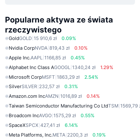
Popularne aktywa ze świata
rzeczywistego
Gold
GOLD
15 910,6 zł
0.09%
Nvidia Corp
NVDA
819,43 zł
0.10%
Apple Inc.
AAPL
1166,85 zł
0.45%
Alphabet Inc Class A
GOOGL
1340,24 zł
1.29%
Microsoft Corp
MSFT
1863,29 zł
2.54%
Silver
SILVER
232,57 zł
0.31%
Amazon.com Inc
AMZN
1016,89 zł
0.14%
Taiwan Semiconductor Manufacturing Co Ltd
TSM
1569,79 
Broadcom Inc
AVGO
1575,29 zł
0.55%
SpaceX
SPCX
427,41 zł
6.14%
Meta Platforms, Inc.
META
2200,3 zł
0.19%