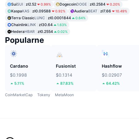
Sui
SUI
zł2.52
Dogecoin
DOGE
zł0.2584
0.99%
0.20%
Kaspa
KAS
zł0.09588
Audiera
BEAT
zł7.66
0.92%
10.49%
Terra Classic
LUNC
zł0.0001844
0.64%
Chainlink
LINK
zł30.64
1.63%
Hedera
HBAR
zł0.2554
0.02%
Popularne
Cardano
Fusionist
Hashflow
$0.1998
$0.1314
$0.02907
5.11%
87.83%
64.42%
CoinMarketCap
Tokeny
MetaMoon