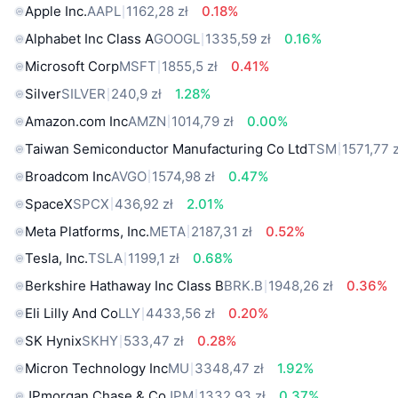
Apple Inc.
AAPL
1162,28 zł
0.18%
Alphabet Inc Class A
GOOGL
1335,59 zł
0.16%
Microsoft Corp
MSFT
1855,5 zł
0.41%
Silver
SILVER
240,9 zł
1.28%
Amazon.com Inc
AMZN
1014,79 zł
0.00%
Taiwan Semiconductor Manufacturing Co Ltd
TSM
1571,77 z
Broadcom Inc
AVGO
1574,98 zł
0.47%
SpaceX
SPCX
436,92 zł
2.01%
Meta Platforms, Inc.
META
2187,31 zł
0.52%
Tesla, Inc.
TSLA
1199,1 zł
0.68%
Berkshire Hathaway Inc Class B
BRK.B
1948,26 zł
0.36%
Eli Lilly And Co
LLY
4433,56 zł
0.20%
SK Hynix
SKHY
533,47 zł
0.28%
Micron Technology Inc
MU
3348,47 zł
1.92%
JPmorgan Chase & Co
JPM
1332,93 zł
0.37%