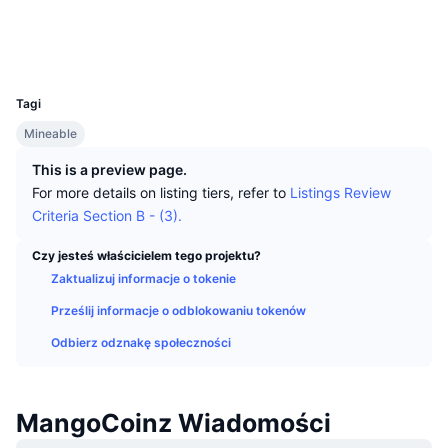
Najlepsi Traderzy
Artykuły
Wpływy/odpływy na giełdy
DEX API
Przelicznik
Media społ.
Tabele liderów
Spot
Explorer
www.mangocoinz.com
Sentyment
Biznes
Newsletter
UCID
Wskaźniki
Popularne
Instrumenty pochodne
867
Tagi
Cennik
CMC Launch
Nadchodzące
Indeks strachu i chciwości.
Mineable
Zasoby
CMC Labs
Ostatnio dodane
Indeks sezonu Altcoinów
This is a preview page.
For more details on listing tiers, refer to
Listings Review
CMC Max
Wzrosty i spadki
Wskaźniki cyklu rynkowego
Criteria Section B - (3).
Dokumentacja
Najważniejsze wiadomości
Czy jesteś właścicielem tego projektu?
Najczęściej wyświetlane
Dominacja Bitcoina
Często zadawane pytania
Zaktualizuj informacje o tokenie
Bot Telegramu
Nastawienie społeczności
CoinMarketCap 20 Index
Prześlij informacje o odblokowaniu tokenów
Integracje AI
Odbierz odznakę społeczności
Reklama
Ranking łańcuchów
CoinMarketCap 100 Index
CMC Hub Agentów
Rynki predykcyjne
MangoCoinz Wiadomości
Przepływy ETF
Widżety na stronę
Rynek Umiejętności