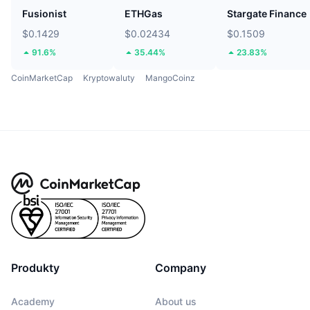
Fusionist
ETHGas
Stargate Finance
$0.1429
$0.02434
$0.1509
91.6%
35.44%
23.83%
CoinMarketCap
Kryptowaluty
MangoCoinz
Produkty
Company
Academy
About us