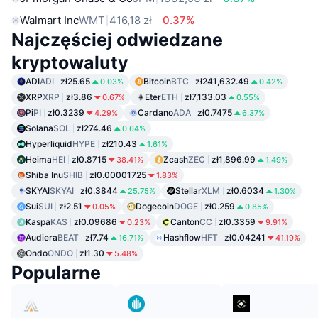
Walmart Inc
WMT
416,18 zł
0.37%
Najczęściej odwiedzane
kryptowaluty
ADI
ADI
zł25.65
Bitcoin
BTC
zł241,632.49
0.03%
0.42%
XRP
XRP
zł3.86
Eter
ETH
zł7,133.03
0.67%
0.55%
Pi
PI
zł0.3239
Cardano
ADA
zł0.7475
4.29%
6.37%
Solana
SOL
zł274.46
0.64%
Hyperliquid
HYPE
zł210.43
1.61%
Heima
HEI
zł0.8715
Zcash
ZEC
zł1,896.99
38.41%
1.49%
Shiba Inu
SHIB
zł0.00001725
1.83%
SKYAI
SKYAI
zł0.3844
Stellar
XLM
zł0.6034
25.75%
1.30%
Sui
SUI
zł2.51
Dogecoin
DOGE
zł0.259
0.05%
0.85%
Kaspa
KAS
zł0.09686
Canton
CC
zł0.3359
0.23%
9.91%
Audiera
BEAT
zł7.74
Hashflow
HFT
zł0.04241
16.71%
41.19%
Ondo
ONDO
zł1.30
5.48%
Popularne