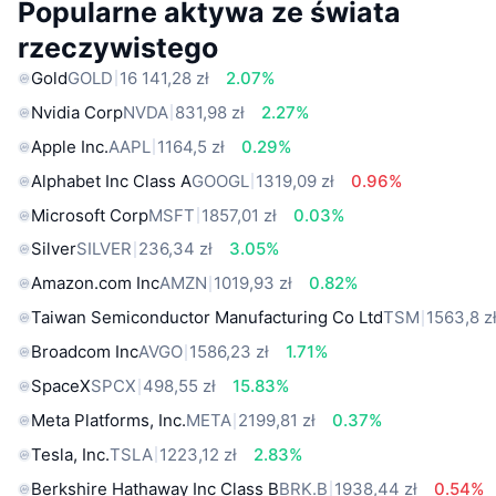
Popularne aktywa ze świata
rzeczywistego
Gold
GOLD
16 141,28 zł
2.07%
Nvidia Corp
NVDA
831,98 zł
2.27%
Apple Inc.
AAPL
1164,5 zł
0.29%
Alphabet Inc Class A
GOOGL
1319,09 zł
0.96%
Microsoft Corp
MSFT
1857,01 zł
0.03%
Silver
SILVER
236,34 zł
3.05%
Amazon.com Inc
AMZN
1019,93 zł
0.82%
Taiwan Semiconductor Manufacturing Co Ltd
TSM
1563,8 z
Broadcom Inc
AVGO
1586,23 zł
1.71%
SpaceX
SPCX
498,55 zł
15.83%
Meta Platforms, Inc.
META
2199,81 zł
0.37%
Tesla, Inc.
TSLA
1223,12 zł
2.83%
Berkshire Hathaway Inc Class B
BRK.B
1938,44 zł
0.54%