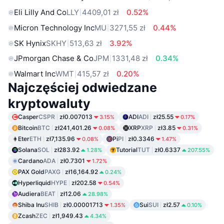
Eli Lilly And Co
LLY
4409,01 zł
0.52%
Micron Technology Inc
MU
3271,55 zł
0.44%
SK Hynix
SKHY
513,63 zł
3.92%
JPmorgan Chase & Co
JPM
1331,48 zł
0.34%
Walmart Inc
WMT
415,57 zł
0.20%
Najczęściej odwiedzane
kryptowaluty
Casper
CSPR
zł0.007013
ADI
ADI
zł25.55
3.15%
0.17%
Bitcoin
BTC
zł241,401.26
XRP
XRP
zł3.85
0.08%
0.31%
Eter
ETH
zł7,135.96
Pi
PI
zł0.3346
0.08%
1.47%
Solana
SOL
zł283.92
Tutorial
TUT
zł0.6337
1.28%
207.55%
Cardano
ADA
zł0.7301
1.72%
PAX Gold
PAXG
zł16,164.92
0.24%
Hyperliquid
HYPE
zł202.58
0.54%
Audiera
BEAT
zł12.06
28.98%
Shiba Inu
SHIB
zł0.00001713
Sui
SUI
zł2.57
1.35%
0.10%
Zcash
ZEC
zł1,949.43
4.34%