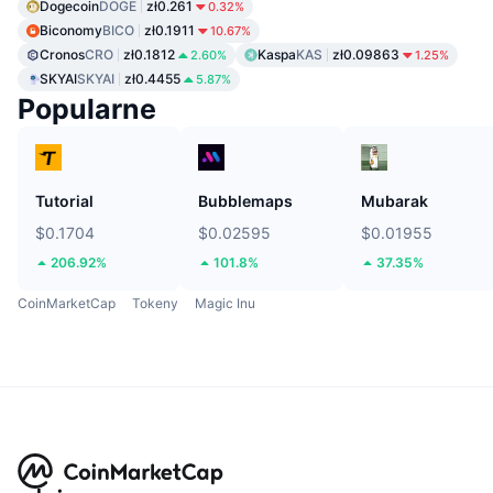
Dogecoin
DOGE
zł0.261
0.32%
Biconomy
BICO
zł0.1911
10.67%
Cronos
CRO
zł0.1812
Kaspa
KAS
zł0.09863
2.60%
1.25%
SKYAI
SKYAI
zł0.4455
5.87%
Popularne
Tutorial
Bubblemaps
Mubarak
$0.1704
$0.02595
$0.01955
206.92%
101.8%
37.35%
CoinMarketCap
Tokeny
Magic Inu