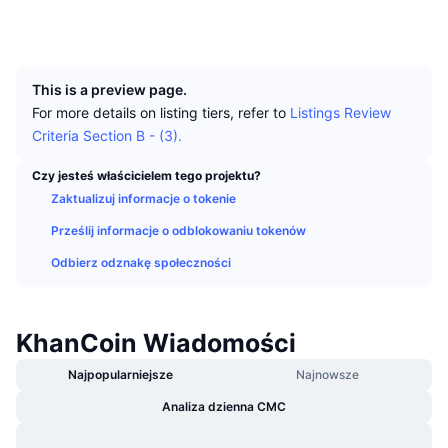
Najlepsi Traderzy
Artykuły
Wpływy/odpływy na giełdy
DEX API
Przelicznik
Explorer
www.bitbiner.com
Tabele liderów
Spot
UCID
1083
Sentyment
Biznes
Newsletter
Wskaźniki
Popularne
Instrumenty pochodne
This is a preview page.
Cennik
CMC Launch
For more details on listing tiers, refer to
Listings Review
Nadchodzące
Indeks strachu i chciwości.
Criteria Section B - (3).
Zasoby
CMC Labs
Ostatnio dodane
Indeks sezonu Altcoinów
Czy jesteś właścicielem tego projektu?
Zaktualizuj informacje o tokenie
CMC Max
Wzrosty i spadki
Wskaźniki cyklu rynkowego
Dokumentacja
Prześlij informacje o odblokowaniu tokenów
Najważniejsze wiadomości
Najczęściej wyświetlane
Dominacja Bitcoina
Odbierz odznakę społeczności
Często zadawane pytania
Bot Telegramu
Nastawienie społeczności
CoinMarketCap 20 Index
Integracje AI
KhanCoin Wiadomości
Reklama
Ranking łańcuchów
CoinMarketCap 100 Index
Najpopularniejsze
Najnowsze
CMC Hub Agentów
Analiza dzienna CMC
Rynki predykcyjne
Przepływy ETF
Widżety na stronę
Rynek Umiejętności