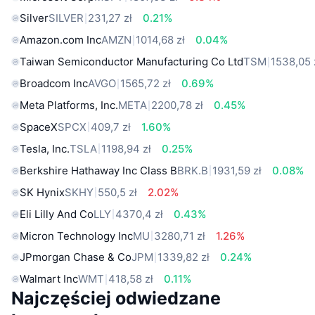
Silver
SILVER
231,27 zł
0.21%
Amazon.com Inc
AMZN
1014,68 zł
0.04%
Taiwan Semiconductor Manufacturing Co Ltd
TSM
1538,05 
Broadcom Inc
AVGO
1565,72 zł
0.69%
Meta Platforms, Inc.
META
2200,78 zł
0.45%
SpaceX
SPCX
409,7 zł
1.60%
Tesla, Inc.
TSLA
1198,94 zł
0.25%
Berkshire Hathaway Inc Class B
BRK.B
1931,59 zł
0.08%
SK Hynix
SKHY
550,5 zł
2.02%
Eli Lilly And Co
LLY
4370,4 zł
0.43%
Micron Technology Inc
MU
3280,71 zł
1.26%
JPmorgan Chase & Co
JPM
1339,82 zł
0.24%
Walmart Inc
WMT
418,58 zł
0.11%
Najczęściej odwiedzane