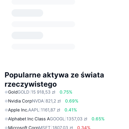
Popularne aktywa ze świata
rzeczywistego
Gold
GOLD
15 918,53 zł
0.75%
Nvidia Corp
NVDA
821,2 zł
0.69%
Apple Inc.
AAPL
1161,87 zł
0.41%
Alphabet Inc Class A
GOOGL
1357,03 zł
0.65%
Microsoft Corp
MSFT
1807,03 zł
0.34%