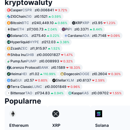
kryptowaluty
Casper
CSPR
zł0.006841
3.72%
ZIGChain
ZIG
zł0.1521
0.59%
Bitcoin
BTC
zł240,449.10
XRP
XRP
zł3.95
0.66%
1.23%
Eter
ETH
zł7,100.73
Pi
PI
zł0.3371
2.04%
8.44%
Solana
SOL
zł275.40
Cardano
ADA
zł0.7148
0.22%
0.09%
Hyperliquid
HYPE
zł212.03
3.38%
Zcash
ZEC
zł1,915.97
1.52%
Shiba Inu
SHIB
zł0.00001827
1.47%
Pump.fun
PUMP
zł0.008993
0.32%
Lorenzo Protocol
BANK
zł0.1589
18.33%
Heima
HEI
zł1.02
Dogecoin
DOGE
zł0.2604
110.99%
0.30%
Sui
SUI
zł2.57
Stellar
XLM
zł0.6137
0.60%
2.59%
Terra Classic
LUNC
zł0.0001849
0.96%
Bittensor
TAO
zł734.83
Kaspa
KAS
zł0.09702
0.94%
1.55%
Popularne
Ethereum
XRP
Solana