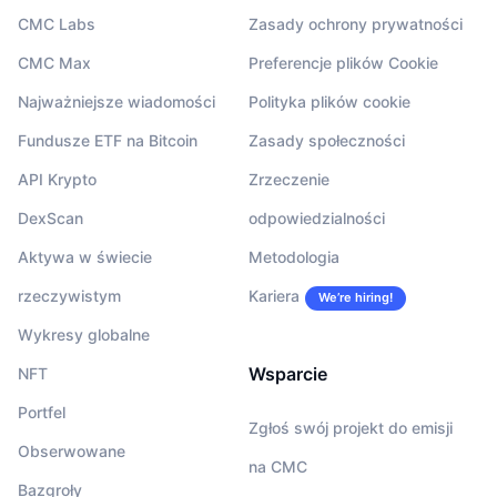
CMC Labs
Zasady ochrony prywatności
CMC Max
Preferencje plików Cookie
Najważniejsze wiadomości
Polityka plików cookie
Fundusze ETF na Bitcoin
Zasady społeczności
API Krypto
Zrzeczenie
DexScan
odpowiedzialności
Aktywa w świecie
Metodologia
rzeczywistym
Kariera
We’re hiring!
Wykresy globalne
Wsparcie
NFT
Portfel
Zgłoś swój projekt do emisji
Obserwowane
na CMC
Bazgroły