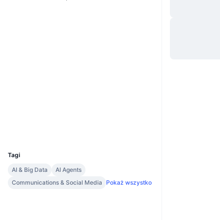
Strona internetowa
Website
Media społ.
0xF825...DbA3AD
Kontrakty
3.2
Ocena (CertiK)
Audits
bscscan.com
Explorer
Wallets
UCID
35252
Tagi
AI & Big Data
AI Agents
Communications & Social Media
Pokaż wszystko