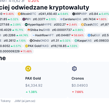
WMT
415,62 zł
0.20%
ciej odwiedzane kryptowaluty
60
Bitcoin
BTC
zł241,450.40
XRP
XRP
zł3.84
0.40%
0.64%
0.41%
121.85
Pi
PI
zł0.3377
Cardano
ADA
zł0.7434
0.32%
3.10%
1.60%
ł277.68
Hyperliquid
HYPE
zł202.27
Zcash
ZEC
zł1,8
2.09%
2.44%
zł0.4029
Shiba Inu
SHIB
zł0.00001737
15.71%
0.86%
O
zł0.2266
Hashflow
HFT
zł0.04487
Sui
SUI
zł2.
44.74%
56.64%
E
zł0.2612
Ondo
ONDO
zł1.31
Kaspa
KAS
zł0.09833
1.10%
0.32%
ł0.6052
PAX Gold
PAXG
zł16,118.85
0.57%
1.03%
ł0.000009229
11.48%
ne
PAX Gold
Cronos
$4,334.92
$0.04903
1.38%
7.66%
Tokeny
JAM (ai.jam.so)