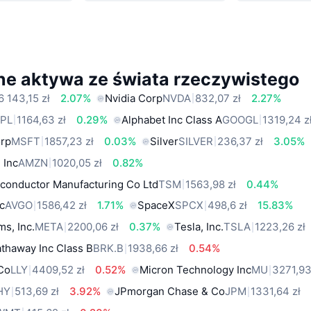
ne aktywa ze świata rzeczywistego
6 143,15 zł
2.07%
Nvidia Corp
NVDA
832,07 zł
2.27%
PL
1164,63 zł
0.29%
Alphabet Inc Class A
GOOGL
1319,24 z
orp
MSFT
1857,23 zł
0.03%
Silver
SILVER
236,37 zł
3.05%
 Inc
AMZN
1020,05 zł
0.82%
conductor Manufacturing Co Ltd
TSM
1563,98 zł
0.44%
c
AVGO
1586,42 zł
1.71%
SpaceX
SPCX
498,6 zł
15.83%
ms, Inc.
META
2200,06 zł
0.37%
Tesla, Inc.
TSLA
1223,26 zł
thaway Inc Class B
BRK.B
1938,66 zł
0.54%
 Co
LLY
4409,52 zł
0.52%
Micron Technology Inc
MU
3271,93
HY
513,69 zł
3.92%
JPmorgan Chase & Co
JPM
1331,64 zł