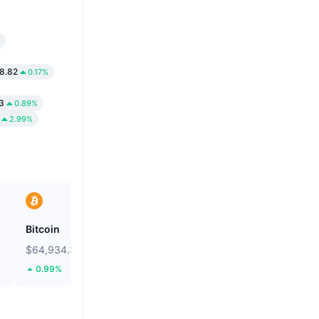
78.82
0.17%
53
0.89%
2.99%
Bitcoin
Solstice
$64,934.39
$0.09298
0.99%
21.61%