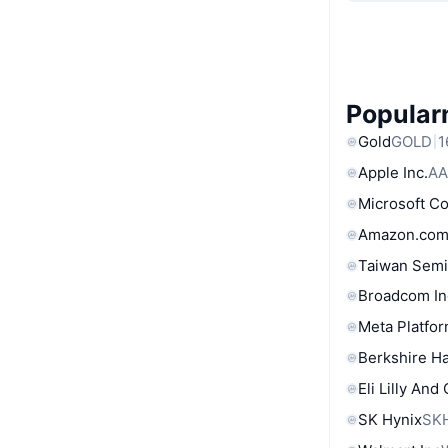
Popular
Gold
GOLD
1
Apple Inc.
AA
Microsoft C
Amazon.com
Taiwan Semi
Broadcom In
Meta Platfor
Berkshire Ha
Eli Lilly And
SK Hynix
SK