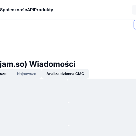
Społeczność
API
Produkty
.jam.so) Wiadomości
jsze
Najnowsze
Analiza dzienna CMC