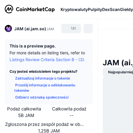
Kryptowaluty
Pulpity
DexScan
Giełdy
JAM (ai.jam.so)
181
JAM
This is a preview page.
For more details on listing tiers, refer to
Listings Review Criteria Section B - (3).
JAM (ai
Czy jesteś właścicielem tego projektu?
Najpopularnie
Zaktualizuj informacje o tokenie
Prześlij informacje o odblokowaniu
tokenów
Odbierz odznakę społeczności
Podaż całkowita
Całkowita podaż
5B JAM
--
Zgłoszona przez zespół podaż w obiegu
1,25B JAM