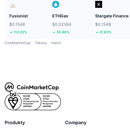
Fusionist
ETHGas
Stargate Finance
$0.1546
$0.02394
$0.1548
112.23%
35.96%
27.83%
CoinMarketCap
Tokeny
Hatch
Produkty
Company