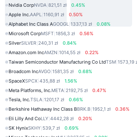
Nvidia Corp
NVDA
821,51 zł
0.45%
Apple Inc.
AAPL
1160,91 zł
0.50%
Alphabet Inc Class A
GOOGL
1337,13 zł
0.08%
Microsoft Corp
MSFT
1856,3 zł
0.56%
Silver
SILVER
240,31 zł
0.84%
Amazon.com Inc
AMZN
1014,55 zł
0.22%
Taiwan Semiconductor Manufacturing Co Ltd
TSM
1573,19 
Broadcom Inc
AVGO
1581,35 zł
0.68%
SpaceX
SPCX
435,88 zł
1.56%
Meta Platforms, Inc.
META
2192,75 zł
0.47%
Tesla, Inc.
TSLA
1201,17 zł
0.66%
Berkshire Hathaway Inc Class B
BRK.B
1952,1 zł
0.36%
Eli Lilly And Co
LLY
4442,28 zł
0.20%
SK Hynix
SKHY
539,7 zł
0.69%