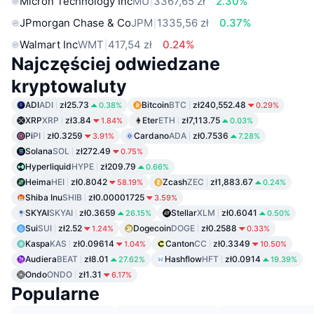
Micron Technology Inc
MU
3367,65 zł
2.30%
JPmorgan Chase & Co
JPM
1335,56 zł
0.37%
Walmart Inc
WMT
417,54 zł
0.24%
Najczęściej odwiedzane
kryptowaluty
ADI
ADI
zł25.73
Bitcoin
BTC
zł240,552.48
0.38%
0.29%
XRP
XRP
zł3.84
Eter
ETH
zł7,113.75
1.84%
0.03%
Pi
PI
zł0.3259
Cardano
ADA
zł0.7536
3.91%
7.28%
Solana
SOL
zł272.49
0.75%
Hyperliquid
HYPE
zł209.79
0.66%
Heima
HEI
zł0.8042
Zcash
ZEC
zł1,883.67
58.19%
0.24%
Shiba Inu
SHIB
zł0.00001725
3.59%
SKYAI
SKYAI
zł0.3659
Stellar
XLM
zł0.6041
26.15%
0.50%
Sui
SUI
zł2.52
Dogecoin
DOGE
zł0.2588
1.24%
0.33%
Kaspa
KAS
zł0.09614
Canton
CC
zł0.3349
1.04%
10.50%
Audiera
BEAT
zł8.01
Hashflow
HFT
zł0.0914
27.62%
19.39%
Ondo
ONDO
zł1.31
6.17%
Popularne