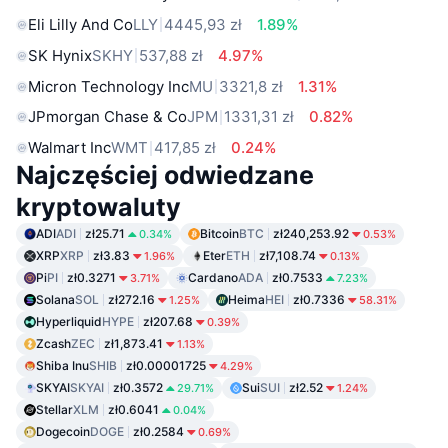
Eli Lilly And Co
LLY
4445,93 zł
1.89%
SK Hynix
SKHY
537,88 zł
4.97%
Micron Technology Inc
MU
3321,8 zł
1.31%
JPmorgan Chase & Co
JPM
1331,31 zł
0.82%
Walmart Inc
WMT
417,85 zł
0.24%
Najczęściej odwiedzane
kryptowaluty
ADI
ADI
zł25.71
Bitcoin
BTC
zł240,253.92
0.34%
0.53%
XRP
XRP
zł3.83
Eter
ETH
zł7,108.74
1.96%
0.13%
Pi
PI
zł0.3271
Cardano
ADA
zł0.7533
3.71%
7.23%
Solana
SOL
zł272.16
Heima
HEI
zł0.7336
1.25%
58.31%
Hyperliquid
HYPE
zł207.68
0.39%
Zcash
ZEC
zł1,873.41
1.13%
Shiba Inu
SHIB
zł0.00001725
4.29%
SKYAI
SKYAI
zł0.3572
Sui
SUI
zł2.52
29.71%
1.24%
Stellar
XLM
zł0.6041
0.04%
Dogecoin
DOGE
zł0.2584
0.69%