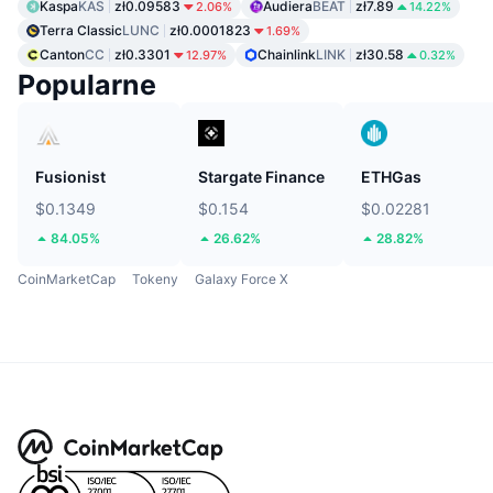
Kaspa
KAS
zł0.09583
Audiera
BEAT
zł7.89
2.06%
14.22%
Terra Classic
LUNC
zł0.0001823
1.69%
Canton
CC
zł0.3301
Chainlink
LINK
zł30.58
12.97%
0.32%
Popularne
Fusionist
Stargate Finance
ETHGas
$0.1349
$0.154
$0.02281
84.05%
26.62%
28.82%
CoinMarketCap
Tokeny
Galaxy Force X