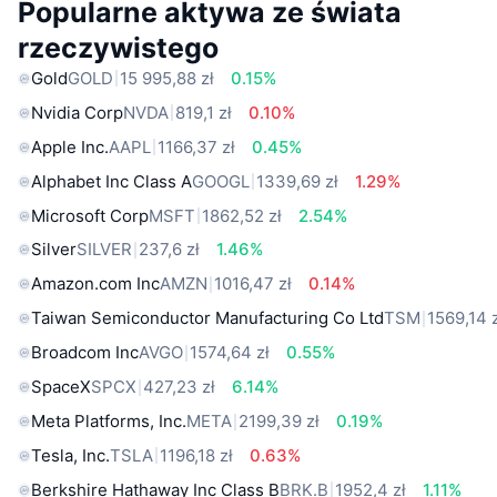
Popularne aktywa ze świata
rzeczywistego
Gold
GOLD
15 995,88 zł
0.15%
Nvidia Corp
NVDA
819,1 zł
0.10%
Apple Inc.
AAPL
1166,37 zł
0.45%
Alphabet Inc Class A
GOOGL
1339,69 zł
1.29%
Microsoft Corp
MSFT
1862,52 zł
2.54%
Silver
SILVER
237,6 zł
1.46%
Amazon.com Inc
AMZN
1016,47 zł
0.14%
Taiwan Semiconductor Manufacturing Co Ltd
TSM
1569,14 
Broadcom Inc
AVGO
1574,64 zł
0.55%
SpaceX
SPCX
427,23 zł
6.14%
Meta Platforms, Inc.
META
2199,39 zł
0.19%
Tesla, Inc.
TSLA
1196,18 zł
0.63%
Berkshire Hathaway Inc Class B
BRK.B
1952,4 zł
1.11%