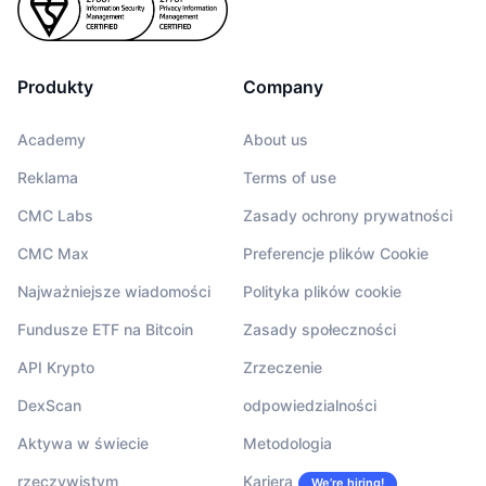
Produkty
Company
Academy
About us
Reklama
Terms of use
CMC Labs
Zasady ochrony prywatności
CMC Max
Preferencje plików Cookie
Najważniejsze wiadomości
Polityka plików cookie
Fundusze ETF na Bitcoin
Zasady społeczności
API Krypto
Zrzeczenie
DexScan
odpowiedzialności
Aktywa w świecie
Metodologia
rzeczywistym
Kariera
We’re hiring!