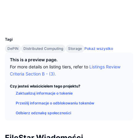
Najlepsi Traderzy
Artykuły
Wpływy/odpływy na giełdy
DEX API
Przelicznik
Media społ.
Tabele liderów
Spot
3.1
Ocena (CertiK)
Sentyment
Biznes
Newsletter
Wskaźniki
Popularne
Explorer
filestar.info
Instrumenty pochodne
UCID
8593
Cennik
CMC Launch
Nadchodzące
Indeks strachu i chciwości.
Tagi
Zasoby
CMC Labs
DePIN
Distributed Computing
Storage
Pokaż wszystko
Ostatnio dodane
Indeks sezonu Altcoinów
This is a preview page.
CMC Max
Wzrosty i spadki
Wskaźniki cyklu rynkowego
For more details on listing tiers, refer to
Listings Review
Dokumentacja
Criteria Section B - (3).
Najważniejsze wiadomości
Najczęściej wyświetlane
Dominacja Bitcoina
Często zadawane pytania
Czy jesteś właścicielem tego projektu?
Bot Telegramu
Zaktualizuj informacje o tokenie
Nastawienie społeczności
CoinMarketCap 20 Index
Prześlij informacje o odblokowaniu tokenów
Integracje AI
Reklama
Ranking łańcuchów
CoinMarketCap 100 Index
Odbierz odznakę społeczności
CMC Hub Agentów
Rynki predykcyjne
Przepływy ETF
Widżety na stronę
Rynek Umiejętności
FileStar Wiadomości