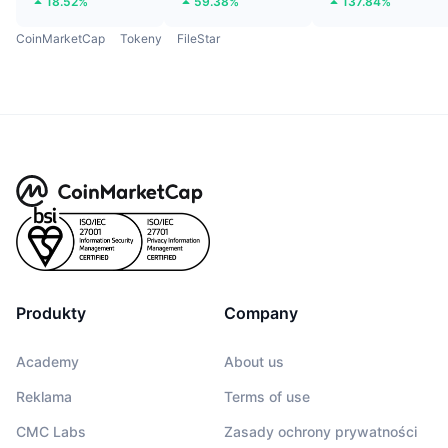
18.52%
59.38%
137.84%
CoinMarketCap
Tokeny
FileStar
Produkty
Company
Academy
About us
Reklama
Terms of use
CMC Labs
Zasady ochrony prywatności