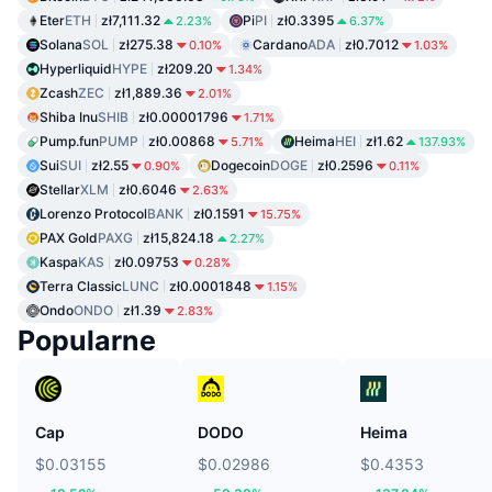
Eter
ETH
zł7,111.32
Pi
PI
zł0.3395
2.23%
6.37%
Solana
SOL
zł275.38
Cardano
ADA
zł0.7012
0.10%
1.03%
Hyperliquid
HYPE
zł209.20
1.34%
Zcash
ZEC
zł1,889.36
2.01%
Shiba Inu
SHIB
zł0.00001796
1.71%
Pump.fun
PUMP
zł0.00868
Heima
HEI
zł1.62
5.71%
137.93%
Sui
SUI
zł2.55
Dogecoin
DOGE
zł0.2596
0.90%
0.11%
Stellar
XLM
zł0.6046
2.63%
Lorenzo Protocol
BANK
zł0.1591
15.75%
PAX Gold
PAXG
zł15,824.18
2.27%
Kaspa
KAS
zł0.09753
0.28%
Terra Classic
LUNC
zł0.0001848
1.15%
Ondo
ONDO
zł1.39
2.83%
Popularne
Cap
DODO
Heima
$0.03155
$0.02986
$0.4353