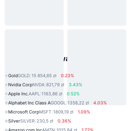
Popularne aktywa ze świata
rzeczywistego
Gold
GOLD
15 854,65 zł
0.23%
Nvidia Corp
NVDA
821,79 zł
3.43%
Apple Inc.
AAPL
1163,86 zł
0.52%
Alphabet Inc Class A
GOOGL
1358,22 zł
4.03%
Microsoft Corp
MSFT
1809,19 zł
1.09%
Silver
SILVER
230,5 zł
0.36%
Amazon.com Inc
AMZN
1015,84 zł
1.72%