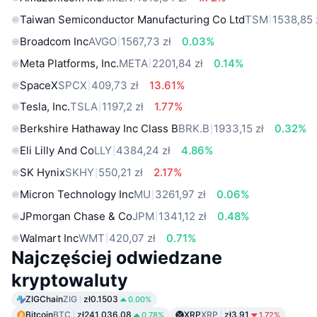
Taiwan Semiconductor Manufacturing Co Ltd
TSM
1538,85 
Broadcom Inc
AVGO
1567,73 zł
0.03%
Meta Platforms, Inc.
META
2201,84 zł
0.14%
SpaceX
SPCX
409,73 zł
13.61%
Tesla, Inc.
TSLA
1197,2 zł
1.77%
Berkshire Hathaway Inc Class B
BRK.B
1933,15 zł
0.32%
Eli Lilly And Co
LLY
4384,24 zł
4.86%
SK Hynix
SKHY
550,21 zł
2.17%
Micron Technology Inc
MU
3261,97 zł
0.06%
JPmorgan Chase & Co
JPM
1341,12 zł
0.48%
Walmart Inc
WMT
420,07 zł
0.71%
Najczęściej odwiedzane
kryptowaluty
ZIGChain
ZIG
zł0.1503
0.00%
Bitcoin
BTC
zł241,036.08
XRP
XRP
zł3.91
0.78%
1.72%