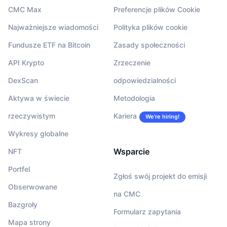
CMC Max
Preferencje plików Cookie
Najważniejsze wiadomości
Polityka plików cookie
Fundusze ETF na Bitcoin
Zasady społeczności
API Krypto
Zrzeczenie
DexScan
odpowiedzialności
Aktywa w świecie
Metodologia
rzeczywistym
Kariera
We’re hiring!
Wykresy globalne
Wsparcie
NFT
Portfel
Zgłoś swój projekt do emisji
Obserwowane
na CMC
Bazgroły
Formularz zapytania
Mapa strony