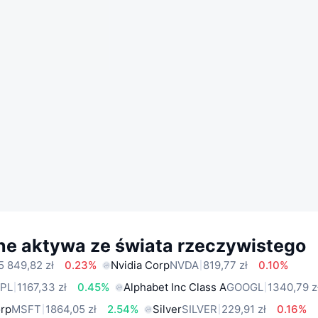
ne aktywa ze świata rzeczywistego
5 849,82 zł
0.23%
Nvidia Corp
NVDA
819,77 zł
0.10%
PL
1167,33 zł
0.45%
Alphabet Inc Class A
GOOGL
1340,79 z
orp
MSFT
1864,05 zł
2.54%
Silver
SILVER
229,91 zł
0.16%