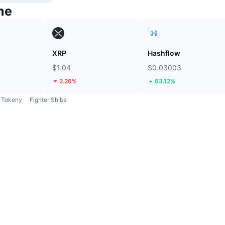
ne
XRP
Hashflow
$1.04
$0.03003
2.26%
63.12%
Tokeny
Fighter Shiba