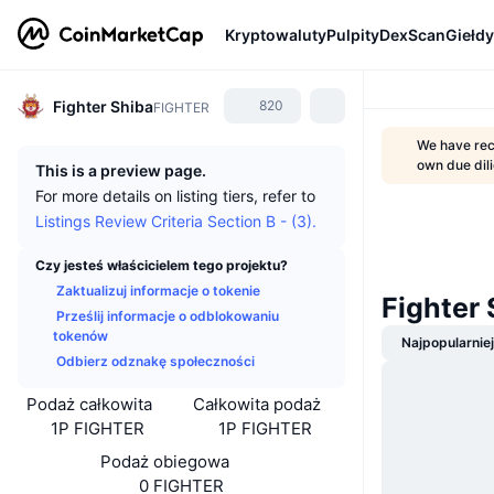
Kryptowaluty
Pulpity
DexScan
Giełdy
Fighter Shiba
820
FIGHTER
We have rece
own due dil
This is a preview page.
For more details on listing tiers, refer to
Listings Review Criteria Section B - (3).
Czy jesteś właścicielem tego projektu?
Zaktualizuj informacje o tokenie
Fighter
Prześlij informacje o odblokowaniu
tokenów
Najpopularnie
Odbierz odznakę społeczności
Podaż całkowita
Całkowita podaż
1P FIGHTER
1P FIGHTER
Podaż obiegowa
0 FIGHTER