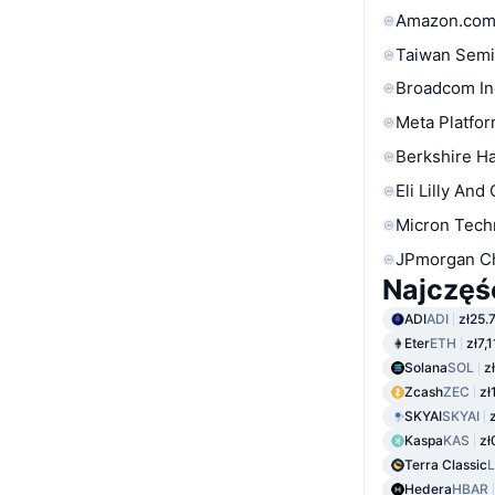
Amazon.com
Taiwan Semi
Broadcom In
Meta Platfor
Berkshire Ha
Eli Lilly And
Micron Tech
JPmorgan C
Najczęś
ADI
ADI
zł25.
Eter
ETH
zł7,
Solana
SOL
z
Zcash
ZEC
zł
SKYAI
SKYAI
Kaspa
KAS
zł
Terra Classic
Hedera
HBAR