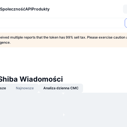
Społeczność
API
Produkty
ived multiple reports that the token has 99% sell tax. Please exercise caution
igence.
 Shiba Wiadomości
jsze
Najnowsze
Analiza dzienna CMC