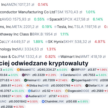
 Inc
AMZN
1017,31 zł
0.14%
conductor Manufacturing Co Ltd
TSM
1570,43 zł
1.01%
c
AVGO
1575,93 zł
0.55%
SpaceX
SPCX
427,58 zł
6.14%
ms, Inc.
META
2201,2 zł
0.19%
Tesla, Inc.
TSLA
1197,16 zł
0
thaway Inc Class B
BRK.B
1954 zł
1.11%
 Co
LLY
4449,57 zł
1.89%
SK Hynix
SKHY
538,32 zł
4.97%
nology Inc
MU
3324,53 zł
1.31%
hase & Co
JPM
1332,4 zł
0.82%
Walmart Inc
WMT
418,19 zł
ciej odwiedzane kryptowaluty
73
Bitcoin
BTC
zł240,334.27
XRP
XRP
zł3.87
0.21%
0.03%
1.96%
110.64
Pi
PI
zł0.3329
Cardano
ADA
zł0.7553
0.12%
2.29%
5.83%
ł271.63
Heima
HEI
zł0.7209
Hyperliquid
HYPE
zł208
1.36%
27.46%
1,889.61
Shiba Inu
SHIB
zł0.00001746
Stellar
XLM
z
0.24%
4.57%
zł0.3767
Sui
SUI
zł2.52
Dogecoin
DOGE
zł0.2589
55.22%
1.82%
0.09627
Audiera
BEAT
zł7.97
1.30%
9.62%
LUNC
zł0.0001842
Chainlink
LINK
zł30.68
0.50%
0.95%
zł0.2558
0.79%