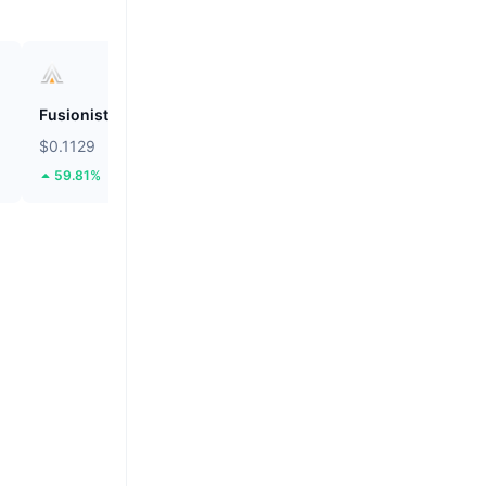
Fusionist
ZEROBASE
$0.1129
$0.1969
59.81%
55.51%