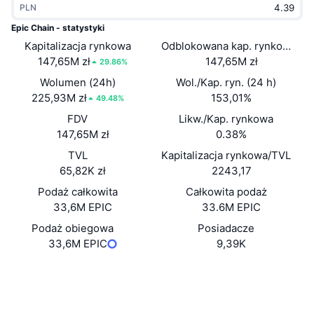
PLN
Popularne
Krypto ETF
Baza wiedzy
CMC MCP
Epic Chain - statystyki
Kapitalizacja rynkowa
Nowy
Odblokowana kap. rynkowa
Fundusze ETF na Bitcoin
x402
Aktualności
147,65M zł
147,65M zł
29.86%
Krypto
Fundusze ETF na Eter
Wolumen (24h)
Wol./Kap. ryn. (24 h)
Academy
225,93M zł
153,01%
49.48%
Polityka
FDV
Likw./Kap. rynkowa
Analiza techniczna
Badania
147,65M zł
0.38%
Sporty
TVL
Kapitalizacja rynkowa/TVL
RSI
Filmy
65,82K zł
2243,17
Finanse
MACD
Podaż całkowita
Całkowita podaż
Słowniczek
33,6M EPIC
33.6M EPIC
Technologia
Podaż obiegowa
Posiadacze
Instrumenty pochodne
Kampanie
33,6M EPIC
9,39K
NFT
Przegląd
Strona internetowa
Airdropy
Website
Ogólne statystyki NFT
Media społ.
Likwidacje
Nagrody w postaci diamentów