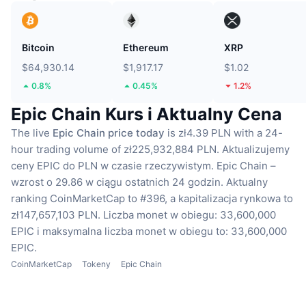
Bitcoin
Ethereum
XRP
$64,930.14
$1,917.17
$1.02
0.8%
0.45%
1.2%
Epic Chain Kurs i Aktualny Cena
The live
Epic Chain price today
is zł4.39 PLN with a 24-
hour trading volume of zł225,932,884 PLN.
Aktualizujemy
ceny EPIC do PLN w czasie rzeczywistym.
Epic Chain –
wzrost o 29.86 w ciągu ostatnich 24 godzin.
Aktualny
ranking CoinMarketCap to #396, a kapitalizacja rynkowa to
zł147,657,103 PLN.
Liczba monet w obiegu: 33,600,000
EPIC
i maksymalna liczba monet w obiegu to: 33,600,000
EPIC.
CoinMarketCap
Tokeny
Epic Chain