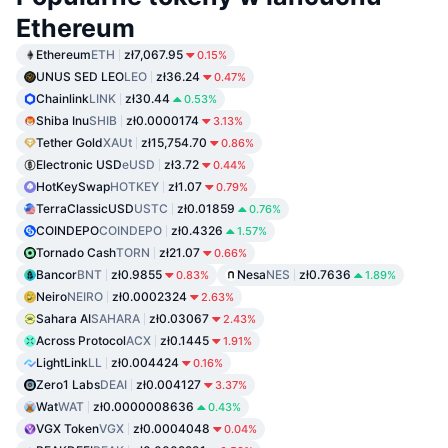
Ethereum
Ethereum
ETH
zł7,067.95
0.15%
UNUS SED LEO
LEO
zł36.24
0.47%
Chainlink
LINK
zł30.44
0.53%
Shiba Inu
SHIB
zł0.0000174
3.13%
Tether Gold
XAUt
zł15,754.70
0.86%
Electronic USD
eUSD
zł3.72
0.44%
HotKeySwap
HOTKEY
zł1.07
0.79%
TerraClassicUSD
USTC
zł0.01859
0.76%
COINDEPO
COINDEPO
zł0.4326
1.57%
Tornado Cash
TORN
zł21.07
0.66%
Bancor
BNT
zł0.9855
Nesa
NES
zł0.7636
0.83%
1.89%
Neiro
NEIRO
zł0.0002324
2.63%
Sahara AI
SAHARA
zł0.03067
2.43%
Across Protocol
ACX
zł0.1445
1.91%
LightLink
LL
zł0.004424
0.16%
Zero1 Labs
DEAI
zł0.004127
3.37%
Wat
WAT
zł0.0000008636
0.43%
VGX Token
VGX
zł0.0004048
0.04%