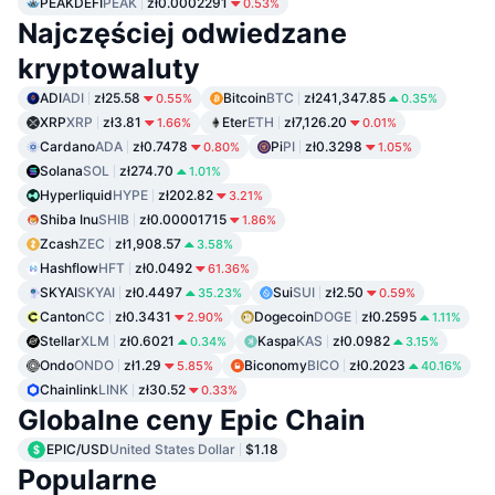
PEAKDEFI
PEAK
zł0.0002291
0.53%
Najczęściej odwiedzane
kryptowaluty
ADI
ADI
zł25.58
Bitcoin
BTC
zł241,347.85
0.55%
0.35%
XRP
XRP
zł3.81
Eter
ETH
zł7,126.20
1.66%
0.01%
Cardano
ADA
zł0.7478
Pi
PI
zł0.3298
0.80%
1.05%
Solana
SOL
zł274.70
1.01%
Hyperliquid
HYPE
zł202.82
3.21%
Shiba Inu
SHIB
zł0.00001715
1.86%
Zcash
ZEC
zł1,908.57
3.58%
Hashflow
HFT
zł0.0492
61.36%
SKYAI
SKYAI
zł0.4497
Sui
SUI
zł2.50
35.23%
0.59%
Canton
CC
zł0.3431
Dogecoin
DOGE
zł0.2595
2.90%
1.11%
Stellar
XLM
zł0.6021
Kaspa
KAS
zł0.0982
0.34%
3.15%
Ondo
ONDO
zł1.29
Biconomy
BICO
zł0.2023
5.85%
40.16%
Chainlink
LINK
zł30.52
0.33%
Globalne ceny Epic Chain
EPIC/USD
United States Dollar
$1.18
Popularne