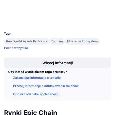
Nadchodzące wyprzedaże
Kontrakty
0x9431...78fc0e
Stopy finansowania
Ucz się i zarabiaj
Explorer
etherscan.io
Wallets
UCID
Kalendarze
8615
Tagi
Kalendarz ICO
Real World Assets Protocols
Tourism
Ethereum Ecosystem
Pokaż wszystko
Kalendarz wydarzeń
Boost
Więcej informacji
Czy jesteś właścicielem tego projektu?
Zaktualizuj informacje o tokenie
Prześlij informacje o odblokowaniu tokenów
Odbierz odznakę społeczności
Rynki Epic Chain