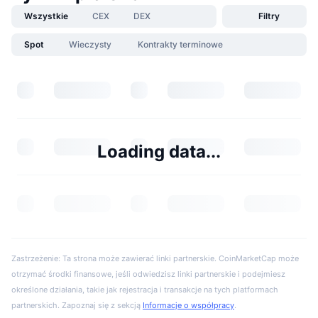
Wszystkie
CEX
DEX
Filtry
Spot
Wieczysty
Kontrakty terminowe
Loading data...
Zastrzeżenie: Ta strona może zawierać linki partnerskie. CoinMarketCap może
otrzymać środki finansowe, jeśli odwiedzisz linki partnerskie i podejmiesz
określone działania, takie jak rejestracja i transakcje na tych platformach
partnerskich. Zapoznaj się z sekcją
Informacje o współpracy
.