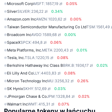
Microsoft Corp
MSFT
1857,19 zł
0.05%
Silver
SILVER
236,22 zł
0.34%
Amazon.com Inc
AMZN
1020,62 zł
0.00%
Taiwan Semiconductor Manufacturing Co Ltd
TSM
1561,49 
Broadcom Inc
AVGO
1589,68 zł
0.00%
SpaceX
SPCX
494,8 zł
0.06%
Meta Platforms, Inc.
META
2200,43 zł
0.01%
Tesla, Inc.
TSLA
1220,15 zł
0.08%
Berkshire Hathaway Inc Class B
BRK.B
1936,17 zł
0.02%
Eli Lilly And Co
LLY
4403,83 zł
0.08%
Micron Technology Inc
MU
3256,32 zł
0.26%
SK Hynix
SKHY
512,69 zł
0.03%
JPmorgan Chase & Co
JPM
1328,84 zł
0.02%
Walmart Inc
WMT
415,31 zł
0.07%
Popularne tokeny w łańcuchu