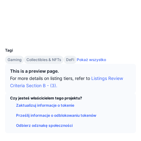
Najlepsi Traderzy
Artykuły
Wpływy/odpływy na giełdy
DEX API
Przelicznik
Media społ.
Tabele liderów
Spot
Kontrakty
0xcd94...4c3ed2
Sentyment
Biznes
Newsletter
Wskaźniki
Popularne
Instrumenty pochodne
Explorer
bscscan.com
Wallets
Cennik
CMC Launch
Nadchodzące
Indeks strachu i chciwości.
UCID
16139
Zasoby
CMC Labs
Tagi
Ostatnio dodane
Indeks sezonu Altcoinów
Gaming
Collectibles & NFTs
DeFi
Pokaż wszystko
CMC Max
Wzrosty i spadki
Wskaźniki cyklu rynkowego
This is a preview page.
Dokumentacja
For more details on listing tiers, refer to
Listings Review
Najważniejsze wiadomości
Najczęściej wyświetlane
Dominacja Bitcoina
Criteria Section B - (3).
Często zadawane pytania
Bot Telegramu
Nastawienie społeczności
CoinMarketCap 20 Index
Czy jesteś właścicielem tego projektu?
Zaktualizuj informacje o tokenie
Integracje AI
Reklama
Ranking łańcuchów
CoinMarketCap 100 Index
Prześlij informacje o odblokowaniu tokenów
CMC Hub Agentów
Odbierz odznakę społeczności
Rynki predykcyjne
Przepływy ETF
Widżety na stronę
Rynek Umiejętności