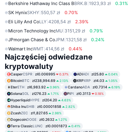
Berkshire Hathaway Inc Class B
BRK.B
1923,93 zł
0.31%
SK Hynix
SKHY
550,57 zł
0.70%
Eli Lilly And Co
LLY
4208,54 zł
2.39%
Micron Technology Inc
MU
3151,29 zł
0.79%
JPmorgan Chase & Co
JPM
1321,58 zł
0.24%
Walmart Inc
WMT
414,56 zł
0.44%
Najczęściej odwiedzane
kryptowaluty
Casper
CSPR
zł0.006995
ADI
ADI
zł25.80
0.37%
0.04%
Bitcoin
BTC
zł238,994.69
XRP
XRP
zł4.03
2.13%
1.05%
Eter
ETH
zł6,983.92
Cardano
ADA
zł0.7314
0.96%
6.19%
Solana
SOL
zł276.23
Pi
PI
zł0.3113
1.71%
0.18%
Hyperliquid
HYPE
zł204.20
4.63%
Shiba Inu
SHIB
zł0.00001858
2.82%
Zcash
ZEC
zł1,827.65
2.98%
Dogecoin
DOGE
zł0.2632
1.27%
Terra Classic
LUNC
zł0.0001873
0.41%