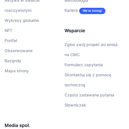
Aktywa w świecie
Metodologia
rzeczywistym
Kariera
We’re hiring!
Wykresy globalne
Wsparcie
NFT
Portfel
Zgłoś swój projekt do emisji
Obserwowane
na CMC
Bazgroły
Formularz zapytania
Mapa strony
Skontaktuj się z pomocą
techniczną
Często zadawane pytania
Słowniczek
Media społ.