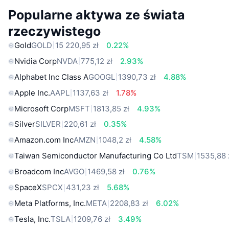
Popularne aktywa ze świata
rzeczywistego
Gold
GOLD
15 220,95 zł
0.22%
Nvidia Corp
NVDA
775,12 zł
2.93%
Alphabet Inc Class A
GOOGL
1390,73 zł
4.88%
Apple Inc.
AAPL
1137,63 zł
1.78%
Microsoft Corp
MSFT
1813,85 zł
4.93%
Silver
SILVER
220,61 zł
0.35%
Amazon.com Inc
AMZN
1048,2 zł
4.58%
Taiwan Semiconductor Manufacturing Co Ltd
TSM
1535,88 
Broadcom Inc
AVGO
1469,58 zł
0.76%
SpaceX
SPCX
431,23 zł
5.68%
Meta Platforms, Inc.
META
2208,83 zł
6.02%
Tesla, Inc.
TSLA
1209,76 zł
3.49%