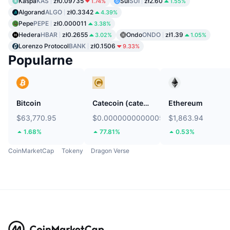
Kaspa
KAS
zł0.09735
Sui
SUI
zł2.60
1.74%
1.55%
Algorand
ALGO
zł0.3342
4.39%
Pepe
PEPE
zł0.000011
3.38%
Hedera
HBAR
zł0.2655
Ondo
ONDO
zł1.39
3.02%
1.05%
Lorenzo Protocol
BANK
zł0.1506
9.33%
Popularne
Bitcoin
Catecoin (catecoin.shop)
Ethereum
$63,770.95
$0.0000000000005293
$1,863.94
1.68%
77.81%
0.53%
CoinMarketCap
Tokeny
Dragon Verse