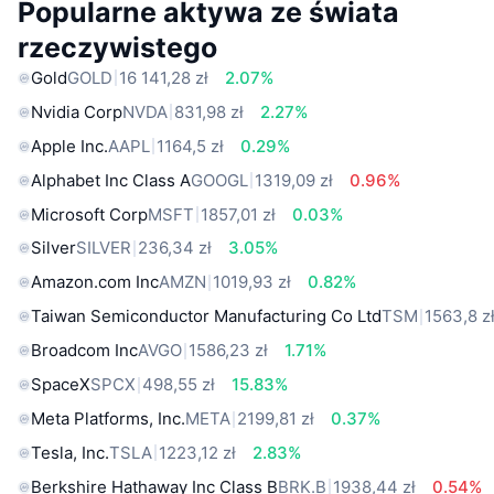
Popularne aktywa ze świata
rzeczywistego
Gold
GOLD
16 141,28 zł
2.07%
Nvidia Corp
NVDA
831,98 zł
2.27%
Apple Inc.
AAPL
1164,5 zł
0.29%
Alphabet Inc Class A
GOOGL
1319,09 zł
0.96%
Microsoft Corp
MSFT
1857,01 zł
0.03%
Silver
SILVER
236,34 zł
3.05%
Amazon.com Inc
AMZN
1019,93 zł
0.82%
Taiwan Semiconductor Manufacturing Co Ltd
TSM
1563,8 z
Broadcom Inc
AVGO
1586,23 zł
1.71%
SpaceX
SPCX
498,55 zł
15.83%
Meta Platforms, Inc.
META
2199,81 zł
0.37%
Tesla, Inc.
TSLA
1223,12 zł
2.83%
Berkshire Hathaway Inc Class B
BRK.B
1938,44 zł
0.54%