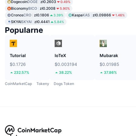
Dogecoin
DOGE
zł0.2603
0.49%
Biconomy
BICO
zł0.2008
5.90%
Cronos
CRO
zł0.1806
Kaspa
KAS
zł0.09866
3.39%
1.46%
SKYAI
SKYAI
zł0.4441
5.84%
Popularne
Tutorial
IoTeX
Mubarak
$0.1726
$0.003194
$0.01985
232.57%
38.22%
37.86%
CoinMarketCap
Tokeny
Dogs Token