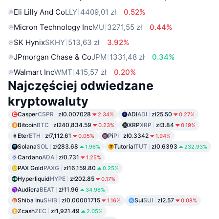
Eli Lilly And Co
LLY
4409,01 zł
0.52%
Micron Technology Inc
MU
3271,55 zł
0.44%
SK Hynix
SKHY
513,63 zł
3.92%
JPmorgan Chase & Co
JPM
1331,48 zł
0.34%
Walmart Inc
WMT
415,57 zł
0.20%
Najczęściej odwiedzane
kryptowaluty
Casper
CSPR
zł0.007028
ADI
ADI
zł25.50
2.34%
0.27%
Bitcoin
BTC
zł240,834.59
XRP
XRP
zł3.84
0.23%
0.19%
Eter
ETH
zł7,112.61
Pi
PI
zł0.3342
0.05%
1.94%
Solana
SOL
zł283.68
Tutorial
TUT
zł0.6393
1.96%
232.93%
Cardano
ADA
zł0.731
1.25%
PAX Gold
PAXG
zł16,159.80
0.25%
Hyperliquid
HYPE
zł202.85
0.17%
Audiera
BEAT
zł11.96
34.98%
Shiba Inu
SHIB
zł0.00001715
Sui
SUI
zł2.57
1.16%
0.08%
Zcash
ZEC
zł1,921.49
2.05%