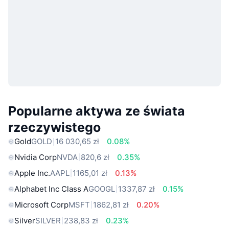
Popularne aktywa ze świata
rzeczywistego
Gold
GOLD
16 030,65 zł
0.08%
Nvidia Corp
NVDA
820,6 zł
0.35%
Apple Inc.
AAPL
1165,01 zł
0.13%
Alphabet Inc Class A
GOOGL
1337,87 zł
0.15%
Microsoft Corp
MSFT
1862,81 zł
0.20%
Silver
SILVER
238,83 zł
0.23%