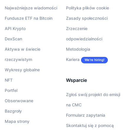
Najważniejsze wiadomości
Polityka plików cookie
Fundusze ETF na Bitcoin
Zasady społeczności
API Krypto
Zrzeczenie
DexScan
odpowiedzialności
Aktywa w świecie
Metodologia
rzeczywistym
Kariera
We’re hiring!
Wykresy globalne
Wsparcie
NFT
Portfel
Zgłoś swój projekt do emisji
Obserwowane
na CMC
Bazgroły
Formularz zapytania
Mapa strony
Skontaktuj się z pomocą