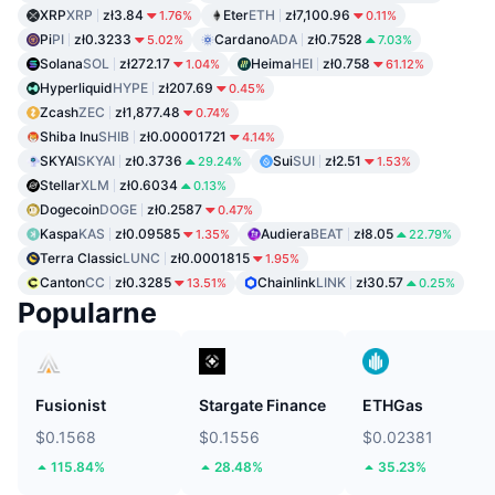
XRP
XRP
zł3.84
Eter
ETH
zł7,100.96
1.76%
0.11%
Pi
PI
zł0.3233
Cardano
ADA
zł0.7528
5.02%
7.03%
Solana
SOL
zł272.17
Heima
HEI
zł0.758
1.04%
61.12%
Hyperliquid
HYPE
zł207.69
0.45%
Zcash
ZEC
zł1,877.48
0.74%
Shiba Inu
SHIB
zł0.00001721
4.14%
SKYAI
SKYAI
zł0.3736
Sui
SUI
zł2.51
29.24%
1.53%
Stellar
XLM
zł0.6034
0.13%
Dogecoin
DOGE
zł0.2587
0.47%
Kaspa
KAS
zł0.09585
Audiera
BEAT
zł8.05
1.35%
22.79%
Terra Classic
LUNC
zł0.0001815
1.95%
Canton
CC
zł0.3285
Chainlink
LINK
zł30.57
13.51%
0.25%
Popularne
Fusionist
Stargate Finance
ETHGas
$0.1568
$0.1556
$0.02381
115.84%
28.48%
35.23%