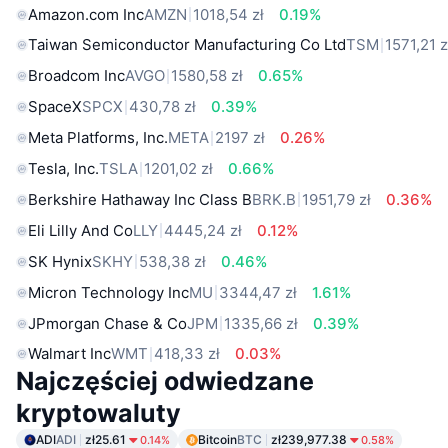
Amazon.com Inc
AMZN
1018,54 zł
0.19%
Taiwan Semiconductor Manufacturing Co Ltd
TSM
1571,21 z
Broadcom Inc
AVGO
1580,58 zł
0.65%
SpaceX
SPCX
430,78 zł
0.39%
Meta Platforms, Inc.
META
2197 zł
0.26%
Tesla, Inc.
TSLA
1201,02 zł
0.66%
Berkshire Hathaway Inc Class B
BRK.B
1951,79 zł
0.36%
Eli Lilly And Co
LLY
4445,24 zł
0.12%
SK Hynix
SKHY
538,38 zł
0.46%
Micron Technology Inc
MU
3344,47 zł
1.61%
JPmorgan Chase & Co
JPM
1335,66 zł
0.39%
Walmart Inc
WMT
418,33 zł
0.03%
Najczęściej odwiedzane
kryptowaluty
ADI
ADI
zł25.61
Bitcoin
BTC
zł239,977.38
0.14%
0.58%