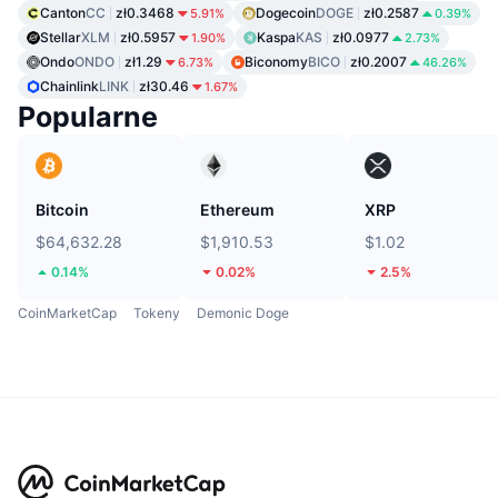
Canton
CC
zł0.3468
Dogecoin
DOGE
zł0.2587
5.91%
0.39%
Stellar
XLM
zł0.5957
Kaspa
KAS
zł0.0977
1.90%
2.73%
Ondo
ONDO
zł1.29
Biconomy
BICO
zł0.2007
6.73%
46.26%
Chainlink
LINK
zł30.46
1.67%
Popularne
Bitcoin
Ethereum
XRP
$64,632.28
$1,910.53
$1.02
0.14%
0.02%
2.5%
CoinMarketCap
Tokeny
Demonic Doge