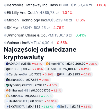
Berkshire Hathaway Inc Class B
BRK.B
1933,44 zł
0.88%
Eli Lilly And Co
LLY
4385,73 zł
1.04%
Micron Technology Inc
MU
3239,48 zł
1.16%
SK Hynix
SKHY
508,25 zł
4.76%
JPmorgan Chase & Co
JPM
1330,16 zł
0.41%
Walmart Inc
WMT
414,39 zł
0.55%
Najczęściej odwiedzane
kryptowaluty
ADI
ADI
zł25.58
Bitcoin
BTC
zł240,309.92
0.51%
0.26%
XRP
XRP
zł3.78
Eter
ETH
zł7,103.48
2.88%
0.42%
Cardano
ADA
zł0.7373
Pi
PI
zł0.3293
3.29%
0.78%
Solana
SOL
zł272.66
0.10%
Hyperliquid
HYPE
zł201.17
4.06%
Shiba Inu
SHIB
zł0.00001705
1.91%
Zcash
ZEC
zł1,903.33
2.72%
Hashflow
HFT
zł0.05176
58.93%
SKYAI
SKYAI
zł0.4339
Sui
SUI
zł2.48
35.57%
1.84%