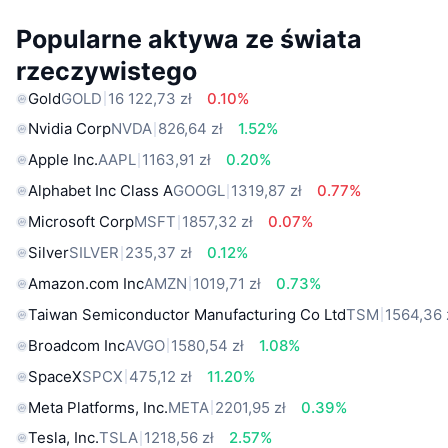
Popularne aktywa ze świata
rzeczywistego
Gold
GOLD
16 122,73 zł
0.10%
Nvidia Corp
NVDA
826,64 zł
1.52%
Apple Inc.
AAPL
1163,91 zł
0.20%
Alphabet Inc Class A
GOOGL
1319,87 zł
0.77%
Microsoft Corp
MSFT
1857,32 zł
0.07%
Silver
SILVER
235,37 zł
0.12%
Amazon.com Inc
AMZN
1019,71 zł
0.73%
Taiwan Semiconductor Manufacturing Co Ltd
TSM
1564,36 
Broadcom Inc
AVGO
1580,54 zł
1.08%
SpaceX
SPCX
475,12 zł
11.20%
Meta Platforms, Inc.
META
2201,95 zł
0.39%
Tesla, Inc.
TSLA
1218,56 zł
2.57%