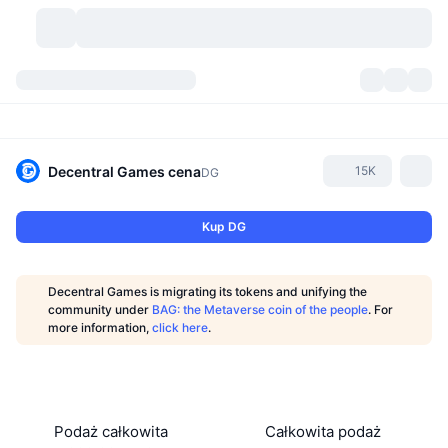
Kryptowaluty
Pulpity
Kryptowaluty
DexScan
Rynki
Ranking
Decentral Games
cena
15K
DG
Sygnały
Giełdy
Kategorie
New
Przegląd rynku
Kup DG
Popularne
Społeczność
Migawki historyczne
Rynek Spot
Scentralizowane giełdy
Decentral Games is migrating its tokens and unifying the
Nowy
Feed
API
Odblokowania tokenów
Liczba kryptowalut
community under
BAG: the Metaverse coin of the people
. For
Spot
more information,
click here
.
Zyskujące
Tematy
Yields
Produkty
Bitcoin Skarbce
Instrumenty pochodne
API
Eksplorator memów
Na żywo
Aktywa w świecie rzeczywistym
BNB Skarbce
Produkty
API Krypto
Zdecentralizowane giełdy
Podaż całkowita
Całkowita podaż