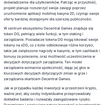
doświadczenie dla użytkowników. Patrząc w przyszłość,
projekt planuje rozszerzyć swoje zasięgi poprzez
uruchomienie aplikacji mobilnej kasyna 2D, czyniąc swoje
oferty bardziej dostępnymi dla szerszej publiczności.
W centrum ekosystemu Decentral Games znajduje się
token DG, pełniący wiele funkcji, w tym staking i
zarządzanie. Posiadacze tokena DG mogą lokować swoje
tokeny na xDG, co z kolei odblokowuje różne korzyści,
takie jak zwiększone nagrody w kasynie, w tym cashback i
bonusy za polecenie, oraz możliwość uczestniczenia w
decyzjach dotyczących zarządzania. Ten model
zarządzania wzmacnia społeczność, dając jej głos w
kluczowych decyzjach dotyczących zmian w grze i
zarządzania skarbcem Decentral Games.
Jak w przypadku każdej inwestycji w przestrzeni krypto,
ważne jest, aby osoby indywidualne przeprowadzały
dokładne badania i rozważały zaangażowane ryzyko.
Dynamiczna i ewoluująca natura inwestycji w kryptowaluty