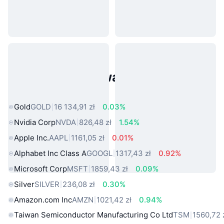
Popularne aktywa ze świata
rzeczywistego
Gold
GOLD
16 134,91 zł
0.03%
Nvidia Corp
NVDA
826,48 zł
1.54%
Apple Inc.
AAPL
1161,05 zł
0.01%
Alphabet Inc Class A
GOOGL
1317,43 zł
0.92%
Microsoft Corp
MSFT
1859,43 zł
0.09%
Silver
SILVER
236,08 zł
0.30%
Amazon.com Inc
AMZN
1021,42 zł
0.94%
Taiwan Semiconductor Manufacturing Co Ltd
TSM
1560,72 