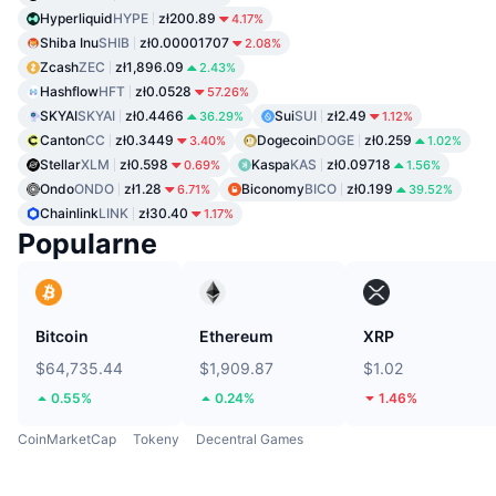
Hyperliquid
HYPE
zł200.89
4.17%
Shiba Inu
SHIB
zł0.00001707
2.08%
Zcash
ZEC
zł1,896.09
2.43%
Hashflow
HFT
zł0.0528
57.26%
SKYAI
SKYAI
zł0.4466
Sui
SUI
zł2.49
36.29%
1.12%
Canton
CC
zł0.3449
Dogecoin
DOGE
zł0.259
3.40%
1.02%
Stellar
XLM
zł0.598
Kaspa
KAS
zł0.09718
0.69%
1.56%
Ondo
ONDO
zł1.28
Biconomy
BICO
zł0.199
6.71%
39.52%
Chainlink
LINK
zł30.40
1.17%
Popularne
Bitcoin
Ethereum
XRP
$64,735.44
$1,909.87
$1.02
0.55%
0.24%
1.46%
CoinMarketCap
Tokeny
Decentral Games