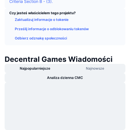
Criteria Section B - (3).
Popularne
Krypto ETF
Baza wiedzy
CMC MCP
Czy jesteś właścicielem tego projektu?
Nowy
Fundusze ETF na Bitcoin
Zaktualizuj informacje o tokenie
x402
Aktualności
Prześlij informacje o odblokowaniu tokenów
Krypto
Fundusze ETF na Eter
Academy
Odbierz odznakę społeczności
Polityka
Analiza techniczna
Badania
Decentral Games Wiadomości
Sporty
RSI
Filmy
Najpopularniejsze
Najnowsze
Finanse
Analiza dzienna CMC
MACD
Słowniczek
Technologia
Instrumenty pochodne
Kampanie
NFT
Przegląd
Airdropy
Ogólne statystyki NFT
Likwidacje
Nagrody w postaci diamentów