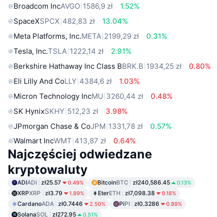
Broadcom Inc
AVGO
1586,9 zł
1.52%
SpaceX
SPCX
482,83 zł
13.04%
Meta Platforms, Inc.
META
2199,29 zł
0.31%
Tesla, Inc.
TSLA
1222,14 zł
2.91%
Berkshire Hathaway Inc Class B
BRK.B
1934,25 zł
0.80%
Eli Lilly And Co
LLY
4384,6 zł
1.03%
Micron Technology Inc
MU
3260,44 zł
0.48%
SK Hynix
SKHY
512,23 zł
3.98%
JPmorgan Chase & Co
JPM
1331,78 zł
0.57%
Walmart Inc
WMT
413,87 zł
0.64%
Najczęściej odwiedzane
kryptowaluty
ADI
ADI
zł25.57
Bitcoin
BTC
zł240,586.45
0.49%
0.13%
XRP
XRP
zł3.79
Eter
ETH
zł7,098.38
1.89%
0.18%
Cardano
ADA
zł0.7446
Pi
PI
zł0.3286
2.50%
0.89%
Solana
SOL
zł272.95
0.51%