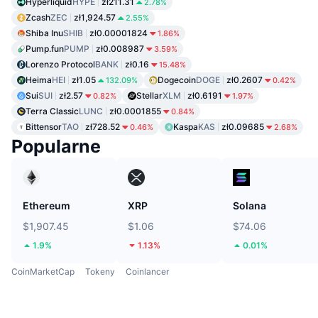
Hyperliquid
HYPE
zł211.31
2.78%
Zcash
ZEC
zł1,924.57
2.55%
Shiba Inu
SHIB
zł0.00001824
1.86%
Pump.fun
PUMP
zł0.008987
3.59%
Lorenzo Protocol
BANK
zł0.16
15.48%
Heima
HEI
zł1.05
Dogecoin
DOGE
zł0.2607
132.09%
0.42%
Sui
SUI
zł2.57
Stellar
XLM
zł0.6191
0.82%
1.97%
Terra Classic
LUNC
zł0.0001855
0.84%
Bittensor
TAO
zł728.52
Kaspa
KAS
zł0.09685
0.46%
2.68%
Popularne
Ethereum
XRP
Solana
$1,907.45
$1.06
$74.06
1.9%
1.13%
0.01%
CoinMarketCap
Tokeny
Coinlancer