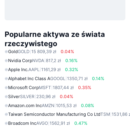
Popularne aktywa ze świata
rzeczywistego
Gold
GOLD
15 809,39 zł
0.04%
Nvidia Corp
NVDA
817,2 zł
0.16%
Apple Inc.
AAPL
1161,29 zł
0.32%
Alphabet Inc Class A
GOOGL
1350,71 zł
0.14%
Microsoft Corp
MSFT
1807,44 zł
0.35%
Silver
SILVER
230,96 zł
0.04%
Amazon.com Inc
AMZN
1015,53 zł
0.08%
Taiwan Semiconductor Manufacturing Co Ltd
TSM
1531,86 
Broadcom Inc
AVGO
1562,91 zł
0.47%