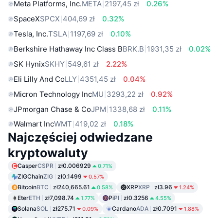
Meta Platforms, Inc.
META
2197,45 zł
0.26%
SpaceX
SPCX
404,69 zł
0.32%
Tesla, Inc.
TSLA
1197,69 zł
0.10%
Berkshire Hathaway Inc Class B
BRK.B
1931,35 zł
0.02%
SK Hynix
SKHY
549,61 zł
2.22%
Eli Lilly And Co
LLY
4351,45 zł
0.04%
Micron Technology Inc
MU
3293,22 zł
0.92%
JPmorgan Chase & Co
JPM
1338,68 zł
0.11%
Walmart Inc
WMT
419,02 zł
0.18%
Najczęściej odwiedzane
kryptowaluty
Casper
CSPR
zł0.006929
0.71%
ZIGChain
ZIG
zł0.1499
0.57%
Bitcoin
BTC
zł240,665.61
XRP
XRP
zł3.96
0.58%
1.24%
Eter
ETH
zł7,098.74
Pi
PI
zł0.3256
1.77%
4.55%
Solana
SOL
zł275.71
Cardano
ADA
zł0.7091
0.09%
1.88%