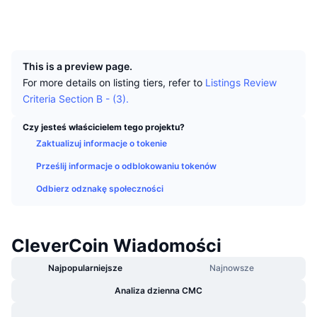
Najlepsi Traderzy
Artykuły
Wpływy/odpływy na giełdy
DEX API
Przelicznik
Tabele liderów
Explorer
clv.explorer.ssdpool.com:9157
Spot
UCID
927
Sentyment
Biznes
Newsletter
Wskaźniki
Popularne
Instrumenty pochodne
This is a preview page.
Cennik
CMC Launch
Nadchodzące
Indeks strachu i chciwości.
For more details on listing tiers, refer to
Listings Review
Criteria Section B - (3).
Zasoby
CMC Labs
Ostatnio dodane
Indeks sezonu Altcoinów
Czy jesteś właścicielem tego projektu?
CMC Max
Zaktualizuj informacje o tokenie
Wzrosty i spadki
Wskaźniki cyklu rynkowego
Dokumentacja
Prześlij informacje o odblokowaniu tokenów
Najważniejsze wiadomości
Najczęściej wyświetlane
Dominacja Bitcoina
Odbierz odznakę społeczności
Często zadawane pytania
Bot Telegramu
Nastawienie społeczności
CoinMarketCap 20 Index
Integracje AI
CleverCoin Wiadomości
Reklama
Ranking łańcuchów
CoinMarketCap 100 Index
Najpopularniejsze
Najnowsze
CMC Hub Agentów
Analiza dzienna CMC
Rynki predykcyjne
Przepływy ETF
Widżety na stronę
Rynek Umiejętności