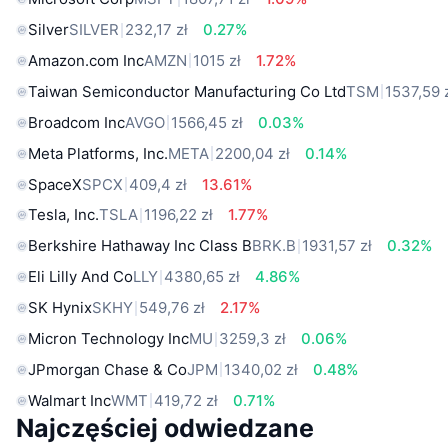
Silver
SILVER
232,17 zł
0.27%
Amazon.com Inc
AMZN
1015 zł
1.72%
Taiwan Semiconductor Manufacturing Co Ltd
TSM
1537,59 
Broadcom Inc
AVGO
1566,45 zł
0.03%
Meta Platforms, Inc.
META
2200,04 zł
0.14%
SpaceX
SPCX
409,4 zł
13.61%
Tesla, Inc.
TSLA
1196,22 zł
1.77%
Berkshire Hathaway Inc Class B
BRK.B
1931,57 zł
0.32%
Eli Lilly And Co
LLY
4380,65 zł
4.86%
SK Hynix
SKHY
549,76 zł
2.17%
Micron Technology Inc
MU
3259,3 zł
0.06%
JPmorgan Chase & Co
JPM
1340,02 zł
0.48%
Walmart Inc
WMT
419,72 zł
0.71%
Najczęściej odwiedzane