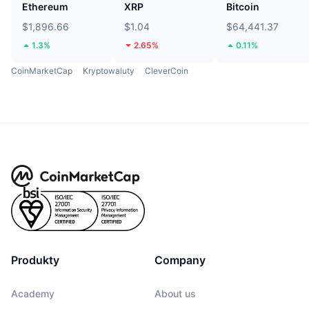
Ethereum
XRP
Bitcoin
$1,896.66
$1.04
$64,441.37
1.3%
2.65%
0.11%
CoinMarketCap
Kryptowaluty
CleverCoin
Produkty
Company
Academy
About us