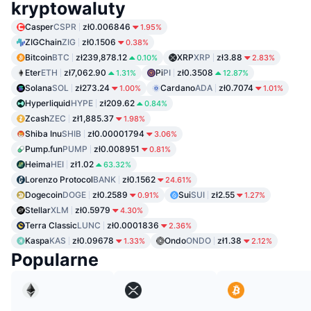
kryptowaluty
Casper
CSPR
zł0.006846
1.95%
ZIGChain
ZIG
zł0.1506
0.38%
Bitcoin
BTC
zł239,878.12
XRP
XRP
zł3.88
0.10%
2.83%
Eter
ETH
zł7,062.90
Pi
PI
zł0.3508
1.31%
12.87%
Solana
SOL
zł273.24
Cardano
ADA
zł0.7074
1.00%
1.01%
Hyperliquid
HYPE
zł209.62
0.84%
Zcash
ZEC
zł1,885.37
1.98%
Shiba Inu
SHIB
zł0.00001794
3.06%
Pump.fun
PUMP
zł0.008951
0.81%
Heima
HEI
zł1.02
63.32%
Lorenzo Protocol
BANK
zł0.1562
24.61%
Dogecoin
DOGE
zł0.2589
Sui
SUI
zł2.55
0.91%
1.27%
Stellar
XLM
zł0.5979
4.30%
Terra Classic
LUNC
zł0.0001836
2.36%
Kaspa
KAS
zł0.09678
Ondo
ONDO
zł1.38
1.33%
2.12%
Popularne