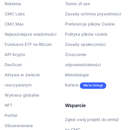
Reklama
Terms of use
CMC Labs
Zasady ochrony prywatności
CMC Max
Preferencje plików Cookie
Najważniejsze wiadomości
Polityka plików cookie
Fundusze ETF na Bitcoin
Zasady społeczności
API Krypto
Zrzeczenie
DexScan
odpowiedzialności
Aktywa w świecie
Metodologia
rzeczywistym
Kariera
We’re hiring!
Wykresy globalne
Wsparcie
NFT
Portfel
Zgłoś swój projekt do emisji
Obserwowane
na CMC