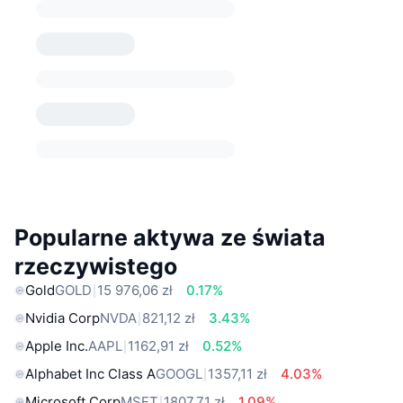
Popularne aktywa ze świata
rzeczywistego
Gold
GOLD
15 976,06 zł
0.17%
Nvidia Corp
NVDA
821,12 zł
3.43%
Apple Inc.
AAPL
1162,91 zł
0.52%
Alphabet Inc Class A
GOOGL
1357,11 zł
4.03%
Microsoft Corp
MSFT
1807,71 zł
1.09%