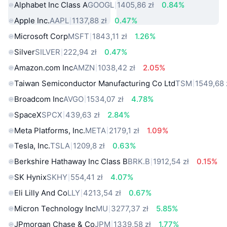
Alphabet Inc Class A
GOOGL
1405,86 zł
0.84%
Apple Inc.
AAPL
1137,88 zł
0.47%
Microsoft Corp
MSFT
1843,11 zł
1.26%
Silver
SILVER
222,94 zł
0.47%
Amazon.com Inc
AMZN
1038,42 zł
2.05%
Taiwan Semiconductor Manufacturing Co Ltd
TSM
1549,68 
Broadcom Inc
AVGO
1534,07 zł
4.78%
SpaceX
SPCX
439,63 zł
2.84%
Meta Platforms, Inc.
META
2179,1 zł
1.09%
Tesla, Inc.
TSLA
1209,8 zł
0.63%
Berkshire Hathaway Inc Class B
BRK.B
1912,54 zł
0.15%
SK Hynix
SKHY
554,41 zł
4.07%
Eli Lilly And Co
LLY
4213,54 zł
0.67%
Micron Technology Inc
MU
3277,37 zł
5.85%
JPmorgan Chase & Co
JPM
1339,58 zł
1.77%