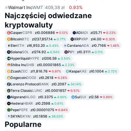
Walmart Inc
WMT
409,38 zł
0.93%
Najczęściej odwiedzane
kryptowaluty
Casper
CSPR
zł0.006886
ADI
ADI
zł25.71
0.12%
0.23%
Bitcoin
BTC
zł237,857.14
XRP
XRP
zł4.00
0.77%
0.30%
Eter
ETH
zł6,953.20
Cardano
ADA
zł0.7166
0.43%
1.46%
Solana
SOL
zł274.92
Pi
PI
zł0.3111
0.54%
0.11%
Hyperliquid
HYPE
zł206.59
3.54%
Shiba Inu
SHIB
zł0.00001865
2.23%
Zcash
ZEC
zł1,816.76
Kaspa
KAS
zł0.1004
0.97%
2.72%
Dogecoin
DOGE
zł0.2618
0.28%
Lorenzo Protocol
BANK
zł0.2097
34.14%
Terra Classic
LUNC
zł0.0001857
0.51%
Algorand
ALGO
zł0.3375
Sui
SUI
zł2.58
4.00%
0.80%
Hedera
HBAR
zł0.2598
0.61%
Pepe
PEPE
zł0.00001075
0.84%
SKYAI
SKYAI
zł0.1856
39.03%
Popularne