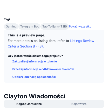
Najlepsi Traderzy
Artykuły
Wpływy/odpływy na giełdy
DEX API
Przelicznik
Media społ.
Tabele liderów
Spot
UCID
34008
Sentyment
Biznes
Newsletter
Wskaźniki
Popularne
Instrumenty pochodne
Tagi
Cennik
CMC Launch
Gaming
Telegram Bot
Tap To Earn (T2E)
Pokaż wszystko
Nadchodzące
Indeks strachu i chciwości.
This is a preview page.
Zasoby
CMC Labs
Ostatnio dodane
Indeks sezonu Altcoinów
For more details on listing tiers, refer to
Listings Review
Criteria Section B - (3).
CMC Max
Wzrosty i spadki
Wskaźniki cyklu rynkowego
Dokumentacja
Czy jesteś właścicielem tego projektu?
Najważniejsze wiadomości
Zaktualizuj informacje o tokenie
Najczęściej wyświetlane
Dominacja Bitcoina
Często zadawane pytania
Prześlij informacje o odblokowaniu tokenów
Bot Telegramu
Nastawienie społeczności
CoinMarketCap 20 Index
Odbierz odznakę społeczności
Integracje AI
Reklama
Ranking łańcuchów
CoinMarketCap 100 Index
CMC Hub Agentów
Clayton Wiadomości
Rynki predykcyjne
Przepływy ETF
Widżety na stronę
Najpopularniejsze
Najnowsze
Rynek Umiejętności