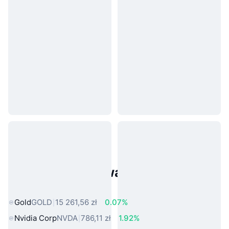
Popularne aktywa ze świata
rzeczywistego
Gold
GOLD
15 261,56 zł
0.07%
Nvidia Corp
NVDA
786,11 zł
1.92%