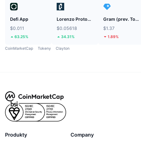
Defi App
Lorenzo Protocol
Gram (prev. Toncoin)
$0.011
$0.05618
$1.37
63.25%
34.31%
1.89%
CoinMarketCap
Tokeny
Clayton
Produkty
Company