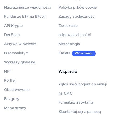
Najważniejsze wiadomości
Polityka plików cookie
Fundusze ETF na Bitcoin
Zasady społeczności
API Krypto
Zrzeczenie
DexScan
odpowiedzialności
Aktywa w świecie
Metodologia
rzeczywistym
Kariera
We’re hiring!
Wykresy globalne
Wsparcie
NFT
Portfel
Zgłoś swój projekt do emisji
Obserwowane
na CMC
Bazgroły
Formularz zapytania
Mapa strony
Skontaktuj się z pomocą