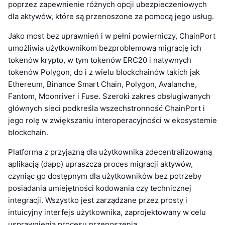
poprzez zapewnienie różnych opcji ubezpieczeniowych
dla aktywów, które są przenoszone za pomocą jego usług.
Jako most bez uprawnień i w pełni powierniczy, ChainPort
umożliwia użytkownikom bezproblemową migrację ich
tokenów krypto, w tym tokenów ERC20 i natywnych
tokenów Polygon, do i z wielu blockchainów takich jak
Ethereum, Binance Smart Chain, Polygon, Avalanche,
Fantom, Moonriver i Fuse. Szeroki zakres obsługiwanych
głównych sieci podkreśla wszechstronność ChainPort i
jego rolę w zwiększaniu interoperacyjności w ekosystemie
blockchain.
Platforma z przyjazną dla użytkownika zdecentralizowaną
aplikacją (dapp) upraszcza proces migracji aktywów,
czyniąc go dostępnym dla użytkowników bez potrzeby
posiadania umiejętności kodowania czy technicznej
integracji. Wszystko jest zarządzane przez prosty i
intuicyjny interfejs użytkownika, zaprojektowany w celu
usprawnienia procesu przenoszenia.