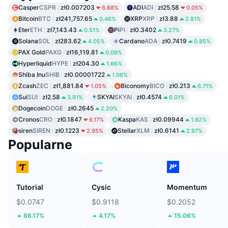
Casper
CSPR
zł0.007203
ADI
ADI
zł25.58
6.88%
0.05%
Bitcoin
BTC
zł241,757.65
XRP
XRP
zł3.88
0.46%
2.81%
Eter
ETH
zł7,143.43
Pi
PI
zł0.3402
0.51%
3.27%
Solana
SOL
zł283.62
Cardano
ADA
zł0.7419
4.05%
0.85%
PAX Gold
PAXG
zł16,119.81
0.09%
Hyperliquid
HYPE
zł204.30
1.66%
Shiba Inu
SHIB
zł0.00001722
1.06%
Zcash
ZEC
zł1,881.84
Biconomy
BICO
zł0.213
1.05%
6.71%
Sui
SUI
zł2.58
SKYAI
SKYAI
zł0.4574
3.91%
6.01%
Dogecoin
DOGE
zł0.2645
2.20%
Cronos
CRO
zł0.1847
Kaspa
KAS
zł0.09944
6.17%
1.92%
siren
SIREN
zł0.1223
Stellar
XLM
zł0.6141
2.95%
2.97%
Popularne
Tutorial
Cysic
Momentum
$0.0747
$0.9118
$0.2052
86.17%
4.17%
15.06%