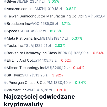
Silver
SILVER
236,17 zł
3.05%
Amazon.com Inc
AMZN
1019,18 zł
0.82%
Taiwan Semiconductor Manufacturing Co Ltd
TSM
1562,64 
Broadcom Inc
AVGO
1585,05 zł
1.71%
SpaceX
SPCX
498,17 zł
15.83%
Meta Platforms, Inc.
META
2198,17 zł
0.37%
Tesla, Inc.
TSLA
1222,21 zł
2.83%
Berkshire Hathaway Inc Class B
BRK.B
1936,99 zł
0.54%
Eli Lilly And Co
LLY
4405,73 zł
0.52%
Micron Technology Inc
MU
3269,12 zł
0.44%
SK Hynix
SKHY
513,25 zł
3.92%
JPmorgan Chase & Co
JPM
1330,49 zł
0.34%
Walmart Inc
WMT
415,26 zł
0.20%
Najczęściej odwiedzane
kryptowaluty