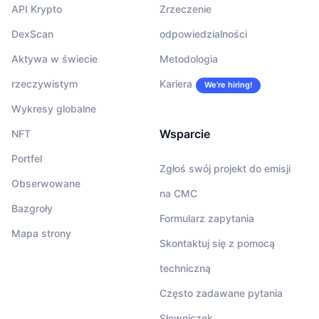
API Krypto
Zrzeczenie
DexScan
odpowiedzialności
Aktywa w świecie
Metodologia
rzeczywistym
Kariera
We’re hiring!
Wykresy globalne
Wsparcie
NFT
Portfel
Zgłoś swój projekt do emisji
Obserwowane
na CMC
Bazgroły
Formularz zapytania
Mapa strony
Skontaktuj się z pomocą
techniczną
Często zadawane pytania
Słowniczek