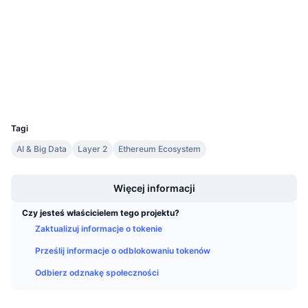
Nadchodzące wyprzedaże
0x71FB...42ED5F
Stopy finansowania
Kontrakty
Ucz się i zarabiaj
arbiscan.io
Explorer
Kalendarze
Wallets
Kalendarz ICO
UCID
36557
Tagi
Kalendarz wydarzeń
AI & Big Data
Layer 2
Ethereum Ecosystem
Boost
Więcej informacji
Czy jesteś właścicielem tego projektu?
Zaktualizuj informacje o tokenie
Prześlij informacje o odblokowaniu tokenów
Odbierz odznakę społeczności