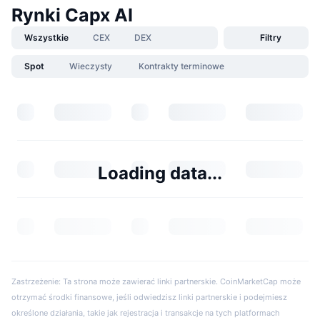
Rynki Capx AI
Wszystkie
CEX
DEX
Filtry
Spot
Wieczysty
Kontrakty terminowe
Loading data...
Zastrzeżenie: Ta strona może zawierać linki partnerskie. CoinMarketCap może
otrzymać środki finansowe, jeśli odwiedzisz linki partnerskie i podejmiesz
określone działania, takie jak rejestracja i transakcje na tych platformach