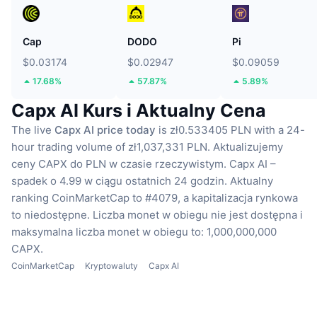
Cap
DODO
Pi
$0.03174
$0.02947
$0.09059
17.68%
57.87%
5.89%
Capx AI Kurs i Aktualny Cena
The live
Capx AI price today
is zł0.533405 PLN with a 24-
hour trading volume of zł1,037,331 PLN.
Aktualizujemy
ceny CAPX do PLN w czasie rzeczywistym.
Capx AI –
spadek o 4.99 w ciągu ostatnich 24 godzin.
Aktualny
ranking CoinMarketCap to #4079, a kapitalizacja rynkowa
to niedostępne.
Liczba monet w obiegu nie jest dostępna
i
maksymalna liczba monet w obiegu to: 1,000,000,000
CAPX.
CoinMarketCap
Kryptowaluty
Capx AI