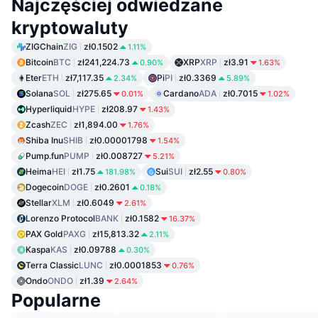
Najczęściej odwiedzane
kryptowaluty
ZIGChain
ZIG
zł0.1502
1.11%
Bitcoin
BTC
zł241,224.73
XRP
XRP
zł3.91
0.90%
1.63%
Eter
ETH
zł7,117.35
Pi
PI
zł0.3369
2.34%
5.89%
Solana
SOL
zł275.65
Cardano
ADA
zł0.7015
0.01%
1.02%
Hyperliquid
HYPE
zł208.97
1.43%
Zcash
ZEC
zł1,894.00
1.76%
Shiba Inu
SHIB
zł0.00001798
1.54%
Pump.fun
PUMP
zł0.008727
5.21%
Heima
HEI
zł1.75
Sui
SUI
zł2.55
181.98%
0.80%
Dogecoin
DOGE
zł0.2601
0.18%
Stellar
XLM
zł0.6049
2.61%
Lorenzo Protocol
BANK
zł0.1582
16.37%
PAX Gold
PAXG
zł15,813.32
2.11%
Kaspa
KAS
zł0.09788
0.30%
Terra Classic
LUNC
zł0.0001853
0.76%
Ondo
ONDO
zł1.39
2.64%
Popularne