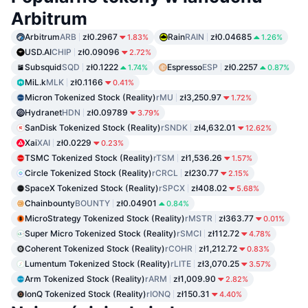
Arbitrum
Arbitrum
ARB
zł0.2967
Rain
RAIN
zł0.04685
1.83%
1.26%
USD.AI
CHIP
zł0.09096
2.72%
Subsquid
SQD
zł0.1222
Espresso
ESP
zł0.2257
1.74%
0.87%
MiL.k
MLK
zł0.1166
0.41%
Micron Tokenized Stock (Reality)
rMU
zł3,250.97
1.72%
Hydranet
HDN
zł0.09789
3.79%
SanDisk Tokenized Stock (Reality)
rSNDK
zł4,632.01
12.62%
Xai
XAI
zł0.0229
0.23%
TSMC Tokenized Stock (Reality)
rTSM
zł1,536.26
1.57%
Circle Tokenized Stock (Reality)
rCRCL
zł230.77
2.15%
SpaceX Tokenized Stock (Reality)
rSPCX
zł408.02
5.68%
Chainbounty
BOUNTY
zł0.04901
0.84%
MicroStrategy Tokenized Stock (Reality)
rMSTR
zł363.77
0.01%
Super Micro Tokenized Stock (Reality)
rSMCI
zł112.72
4.78%
Coherent Tokenized Stock (Reality)
rCOHR
zł1,212.72
0.83%
Lumentum Tokenized Stock (Reality)
rLITE
zł3,070.25
3.57%
Arm Tokenized Stock (Reality)
rARM
zł1,009.90
2.82%
IonQ Tokenized Stock (Reality)
rIONQ
zł150.31
4.40%