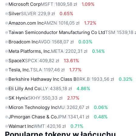
Microsoft Corp
MSFT
1809,58 zł
1.09%
Silver
SILVER
229,9 zł
0.65%
Amazon.com Inc
AMZN
1016,05 zł
1.72%
Taiwan Semiconductor Manufacturing Co Ltd
TSM
1539,18 
Broadcom Inc
AVGO
1568,07 zł
0.03%
Meta Platforms, Inc.
META
2202,31 zł
0.14%
SpaceX
SPCX
409,82 zł
13.61%
Tesla, Inc.
TSLA
1197,46 zł
1.77%
Berkshire Hathaway Inc Class B
BRK.B
1933,56 zł
0.32%
Eli Lilly And Co
LLY
4385,18 zł
4.86%
SK Hynix
SKHY
550,33 zł
2.17%
Micron Technology Inc
MU
3262,67 zł
0.06%
JPmorgan Chase & Co
JPM
1341,41 zł
0.48%
Walmart Inc
WMT
420,16 zł
0.71%
Popularne tokeny w łańcuchu