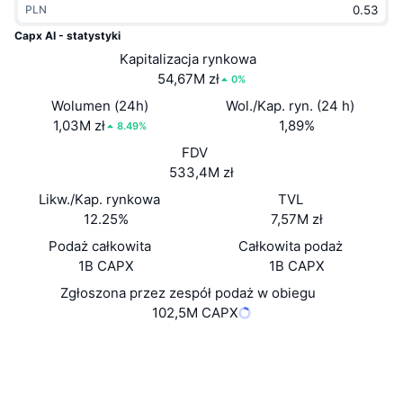
PLN
Popularne
Krypto ETF
Baza wiedzy
CMC MCP
Capx AI - statystyki
Nowy
Kapitalizacja rynkowa
Fundusze ETF na Bitcoin
x402
Aktualności
54,67M zł
0%
Krypto
Fundusze ETF na Eter
Wolumen (24h)
Wol./Kap. ryn. (24 h)
Academy
1,03M zł
1,89%
8.49%
Polityka
FDV
Analiza techniczna
Badania
533,4M zł
Sporty
Likw./Kap. rynkowa
TVL
RSI
Filmy
12.25%
7,57M zł
Finanse
MACD
Podaż całkowita
Całkowita podaż
Słowniczek
1B CAPX
1B CAPX
Technologia
Zgłoszona przez zespół podaż w obiegu
Instrumenty pochodne
Kampanie
102,5M CAPX
NFT
Przegląd
Airdropy
Website
Whitepaper
Strona internetowa
Ogólne statystyki NFT
Likwidacje
Nagrody w postaci diamentów
Media społ.