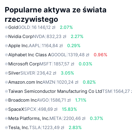
Popularne aktywa ze świata
rzeczywistego
Gold
GOLD
16 146,12 zł
2.07%
Nvidia Corp
NVDA
832,23 zł
2.27%
Apple Inc.
AAPL
1164,84 zł
0.29%
Alphabet Inc Class A
GOOGL
1319,48 zł
0.96%
Microsoft Corp
MSFT
1857,57 zł
0.03%
Silver
SILVER
236,42 zł
3.05%
Amazon.com Inc
AMZN
1020,24 zł
0.82%
Taiwan Semiconductor Manufacturing Co Ltd
TSM
1564,27 
Broadcom Inc
AVGO
1586,71 zł
1.71%
SpaceX
SPCX
498,69 zł
15.83%
Meta Platforms, Inc.
META
2200,46 zł
0.37%
Tesla, Inc.
TSLA
1223,49 zł
2.83%