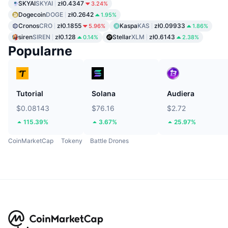
SKYAI
SKYAI
zł0.4347
3.24%
Dogecoin
DOGE
zł0.2642
1.95%
Cronos
CRO
zł0.1855
Kaspa
KAS
zł0.09933
5.96%
1.86%
siren
SIREN
zł0.128
Stellar
XLM
zł0.6143
0.14%
2.38%
Popularne
Tutorial
Solana
Audiera
$0.08143
$76.16
$2.72
115.39%
3.67%
25.97%
CoinMarketCap
Tokeny
Battle Drones