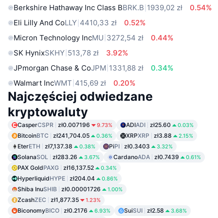
Berkshire Hathaway Inc Class B
BRK.B
1939,02 zł
0.54%
Eli Lilly And Co
LLY
4410,33 zł
0.52%
Micron Technology Inc
MU
3272,54 zł
0.44%
SK Hynix
SKHY
513,78 zł
3.92%
JPmorgan Chase & Co
JPM
1331,88 zł
0.34%
Walmart Inc
WMT
415,69 zł
0.20%
Najczęściej odwiedzane
kryptowaluty
Casper
CSPR
zł0.007196
ADI
ADI
zł25.60
9.73%
0.03%
Bitcoin
BTC
zł241,704.05
XRP
XRP
zł3.88
0.36%
2.15%
Eter
ETH
zł7,137.38
Pi
PI
zł0.3403
0.38%
3.32%
Solana
SOL
zł283.26
Cardano
ADA
zł0.7439
3.67%
0.61%
PAX Gold
PAXG
zł16,137.52
0.34%
Hyperliquid
HYPE
zł204.04
0.86%
Shiba Inu
SHIB
zł0.00001726
1.00%
Zcash
ZEC
zł1,877.35
1.23%
Biconomy
BICO
zł0.2176
Sui
SUI
zł2.58
6.93%
3.68%