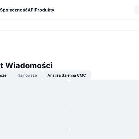
Społeczność
API
Produkty
t Wiadomości
jsze
Najnowsze
Analiza dzienna CMC