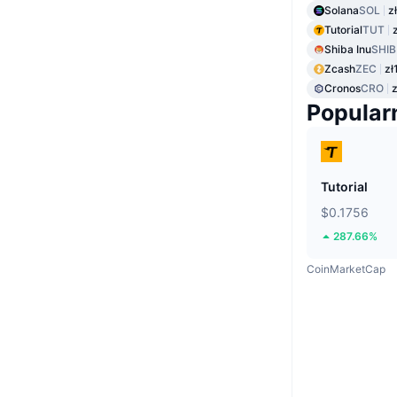
Solana
SOL
z
Tutorial
TUT
Shiba Inu
SHIB
Zcash
ZEC
zł
Cronos
CRO
z
Popular
Tutorial
$0.1756
287.66%
CoinMarketCap