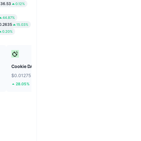
136.53
0.12%
44.87%
0.2635
15.03%
0.20%
Cookie DAO
Internet Computer
$0.01275
$2.16
28.05%
3.56%