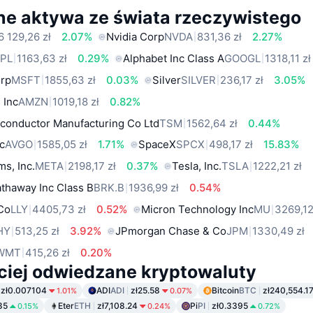
ne aktywa ze świata rzeczywistego
6 129,26 zł
2.07%
Nvidia Corp
NVDA
831,36 zł
2.27%
PL
1163,63 zł
0.29%
Alphabet Inc Class A
GOOGL
1318,11 zł
orp
MSFT
1855,63 zł
0.03%
Silver
SILVER
236,17 zł
3.05%
 Inc
AMZN
1019,18 zł
0.82%
conductor Manufacturing Co Ltd
TSM
1562,64 zł
0.44%
c
AVGO
1585,05 zł
1.71%
SpaceX
SPCX
498,17 zł
15.83%
ms, Inc.
META
2198,17 zł
0.37%
Tesla, Inc.
TSLA
1222,21 zł
thaway Inc Class B
BRK.B
1936,99 zł
0.54%
 Co
LLY
4405,73 zł
0.52%
Micron Technology Inc
MU
3269,12
HY
513,25 zł
3.92%
JPmorgan Chase & Co
JPM
1330,49 zł
WMT
415,26 zł
0.20%
ciej odwiedzane kryptowaluty
zł0.007104
ADI
ADI
zł25.58
Bitcoin
BTC
zł240,554.1
1.01%
0.07%
85
Eter
ETH
zł7,108.24
Pi
PI
zł0.3395
0.15%
0.24%
0.72%