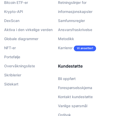
Bitcoin ETF-er
Retningslinjer for
Krypto-API
informasjonskapsler
DexScan
Samfunnsregler
Aktiva i den virkelige verden
Ansvarsfraskrivelse
Globale diagrammer
Metodikk
NFT-er
Karrierer
Vi ansetter!
Portefølje
Kundestøtte
Overvåkningsliste
Skriblerier
Bli oppført
Sidekart
Forespørselsskjema
Kontakt kundestøtte
Vanlige spørsmål
Ordbok