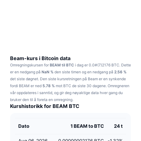
Trending
Krypto-ETF-er
Opplæring
CMC MCP
Nytt
Bitcoin ETF-er
x402
Nyheter
Krypto
Ethereum ETF-er
Akademi
Politikk
Teknisk analyse
Forskning
Beam-kurs i Bitcoin data
Omregningskursen for
BEAM til BTC
i dag er 0.0#(7)2176 BTC.
Dette
Idrett
RSI
Videoer
er en nedgang på
NaN %
den siste timen og en nedgang på
2.56 %
det siste døgnet.
Den siste kursretningen på Beam er en synkende
Finans
MACD
fordi BEAM er ned
Ordbok
5.78 %
mot BTC de siste 30 dagene.
Omregneren
vår oppdateres i sanntid, og gir deg nøyaktige data hver gang du
Teknologi
bruker den til å foreta en omregning.
Derivater
Kampanjer
Kurshistorikk for BEAM BTC
NFT
Oversikt
Airdrops
Dato
1 BEAM to BTC
24 t
Samlet NFT-statistikk
Likvidasjoner
Diamantbelønninger
Aug 06, 2026
0.00000002176 BTC
-1.32
%