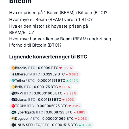
Bitcoin
Hva er prisen på 1 Beam (BEAM) i Bitcoin (BTC)?
Hvor mye er Beam (BEAM) verdt i 1 BTC?
Hva er den historisk høyeste prisen på
BEAM/BTC?
Hvor mye har verdien av Beam (BEAM) endret seg
i forhold til Bitcoin (BTC)?
Lignende konverteringer til BTC
Bitcoin
/ BTC
0.9999 BTC
0.68%
Ethereum
/ BTC
0.02959 BTC
0.68%
Tether
/ BTC
0.00001551 BTC
0.12%
BNB
/ BTC
0.009175 BTC
1.15%
XRP
/ BTC
0.00001605 BTC
3.38%
Solana
/ BTC
0.001131 BTC
1.99%
TRON
/ BTC
0.000005075 BTC
0.11%
Hyperliquid
/ BTC
0.0008723 BTC
1.68%
Dogecoin
/ BTC
0.000001069 BTC
2.08%
UNUS SED LEO
/ BTC
0.0001515 BTC
0.36%