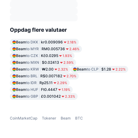
Oppdag flere valutaer
Beam
to DKK
kr0.009096
2.18%
Beam
to MYR
RM0.005736
2.46%
Beam
to CZK
Kč0.0295
1.93%
Beam
to MXN
$0.02413
2.59%
Beam
to KRW
₩2.00
Beam
to CLP
$1.28
2.32%
2.22%
Beam
to BRL
R$0.007182
2.70%
Beam
to IDR
Rp25.11
2.29%
Beam
to HUF
Ft0.4447
1.19%
Beam
to GBP
£0.001042
2.33%
CoinMarketCap
Tokener
Beam
BTC