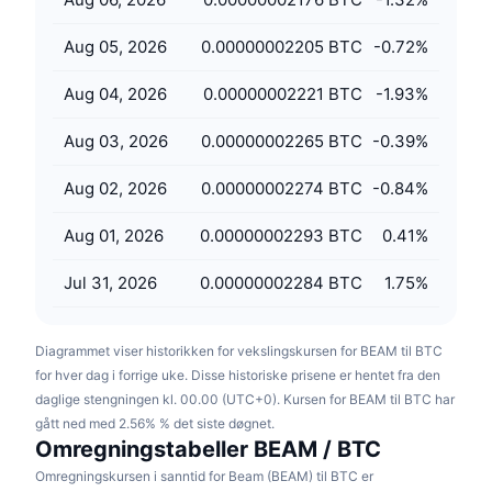
Kommende salg
Finansieringsrenter
Lær og tjen
Aug 05, 2026
0.00000002205 BTC
-0.72
%
Aug 04, 2026
0.00000002221 BTC
-1.93
%
Kalendere
Aug 03, 2026
0.00000002265 BTC
-0.39
%
ICO-kalender
Aug 02, 2026
0.00000002274 BTC
-0.84
%
Hendelseskalender
Aug 01, 2026
0.00000002293 BTC
0.41
%
Jul 31, 2026
0.00000002284 BTC
1.75
%
Diagrammet viser historikken for vekslingskursen for BEAM til BTC
for hver dag i forrige uke. Disse historiske prisene er hentet fra den
daglige stengningen kl. 00.00 (UTC+0). Kursen for BEAM til BTC har
gått ned med 2.56% % det siste døgnet.
Omregningstabeller BEAM / BTC
Omregningskursen i sanntid for Beam (BEAM) til BTC er