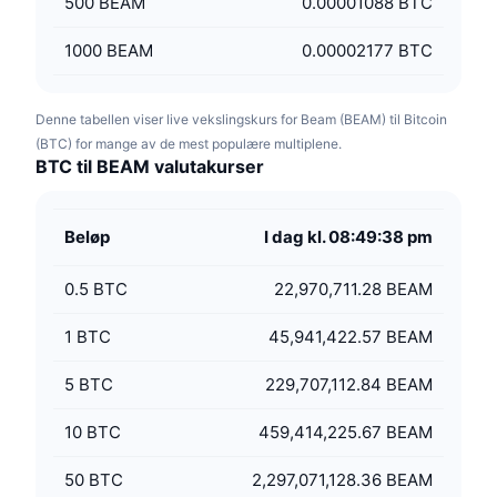
500
BEAM
0.00001088 BTC
1000
BEAM
0.00002177 BTC
Denne tabellen viser live vekslingskurs for Beam (BEAM) til Bitcoin
(BTC) for mange av de mest populære multiplene.
BTC til BEAM valutakurser
Beløp
I dag kl. 08:49:38 pm
0.5
BTC
22,970,711.28 BEAM
1
BTC
45,941,422.57 BEAM
5
BTC
229,707,112.84 BEAM
10
BTC
459,414,225.67 BEAM
50
BTC
2,297,071,128.36 BEAM