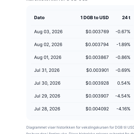
Dato
1 DGB to USD
24 t
Aug 03, 2026
$0.003769
-0.67
%
Aug 02, 2026
$0.003794
-1.89
%
Aug 01, 2026
$0.003867
-0.86
%
Jul 31, 2026
$0.003901
-0.69
%
Jul 30, 2026
$0.003928
0.54
%
Jul 29, 2026
$0.003907
-4.54
%
Jul 28, 2026
$0.004092
-4.16
%
Diagrammet viser historikken for vekslingskursen for DGB til US
for hver dag i forrige uke. Disse historiske prisene er hentet fra d