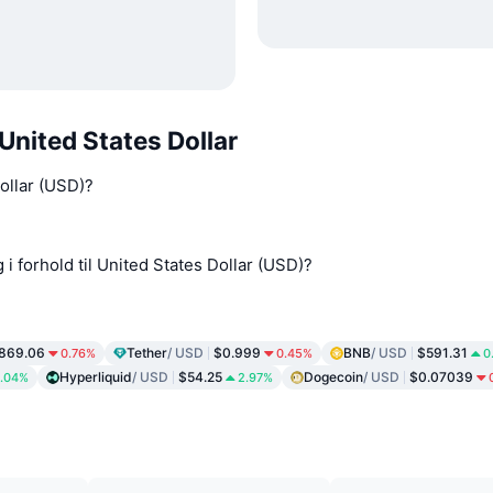
United States Dollar
Dollar (USD)?
i forhold til United States Dollar (USD)?
,869.06
Tether
/ USD
$0.999
BNB
/ USD
$591.31
0.76%
0.45%
0
Hyperliquid
/ USD
$54.25
Dogecoin
/ USD
$0.07039
.04%
2.97%