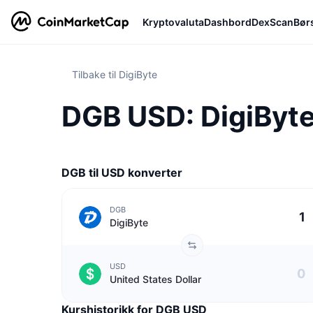
Kryptovaluta
Dashbord
DexScan
Bør
Tilbake til DigiByte
DGB USD: DigiByte 
DGB til USD konverter
DGB
DigiByte
USD
United States Dollar
Kurshistorikk for DGB USD