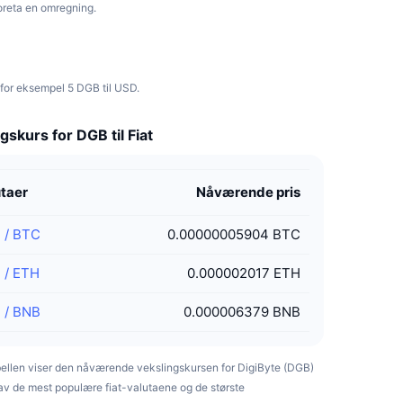
foreta en omregning.
 for eksempel 5 DGB til USD.
gskurs for DGB til Fiat
taer
Nåværende pris
B
/
BTC
0.00000005904 BTC
B
/
ETH
0.000002017 ETH
B
/
BNB
0.000006379 BNB
ellen viser den nåværende vekslingskursen for DigiByte (DGB)
av de mest populære fiat-valutaene og de største