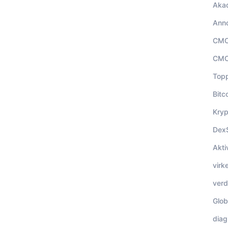
Aka
Ann
CMC
CMC
Top
Bitc
Kryp
Dex
Akti
virk
ver
Glob
dia