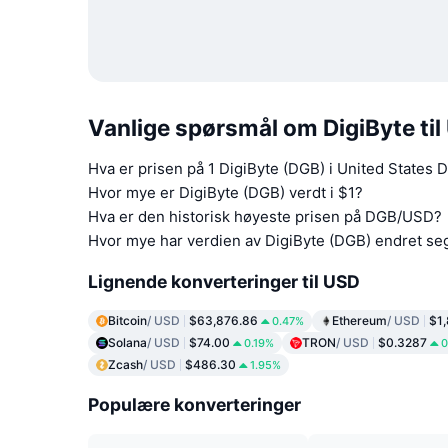
Vanlige spørsmål om DigiByte til 
Hva er prisen på 1 DigiByte (DGB) i United States 
Hvor mye er DigiByte (DGB) verdt i $1?
Hva er den historisk høyeste prisen på DGB/USD?
Hvor mye har verdien av DigiByte (DGB) endret seg 
Lignende konverteringer til USD
Bitcoin
/ USD
$63,876.86
Ethereum
/ USD
$1
0.47%
Solana
/ USD
$74.00
TRON
/ USD
$0.3287
0.19%
0
Zcash
/ USD
$486.30
1.95%
Populære konverteringer