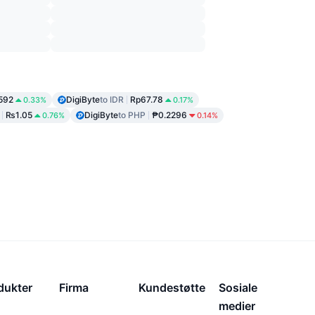
592
DigiByte
to IDR
Rp67.78
0.33%
0.17%
₨1.05
DigiByte
to PHP
₱0.2296
0.76%
0.14%
dukter
Firma
Kundestøtte
Sosiale
medier