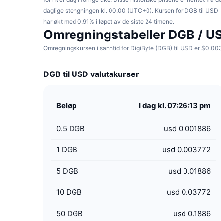
daglige stengningen kl. 00.00 (UTC+0). Kursen for DGB til USD
har økt med 0.91% i løpet av de siste 24 timene.
Omregningstabeller DGB / U
Omregningskursen i sanntid for DigiByte (DGB) til USD er $0.0037
DGB til USD valutakurser
Beløp
I dag kl. 07:26:13 pm
0.5
DGB
usd 0.001886
1
DGB
usd 0.003772
5
DGB
usd 0.01886
10
DGB
usd 0.03772
50
DGB
usd 0.1886