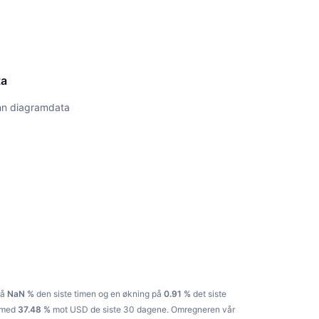
ta
 inn diagramdata
på
NaN %
den siste timen og en økning på
0.91 %
det siste
t med
37.48 %
mot USD de siste 30 dagene.
Omregneren vår