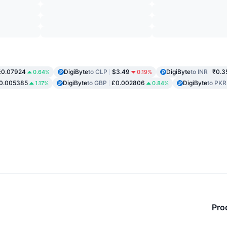
č0.07924
DigiByte
to CLP
$3.49
DigiByte
to INR
₹0.3
0.64%
0.19%
0.005385
DigiByte
to GBP
£0.002806
DigiByte
to PKR
1.17%
0.84%
Pro