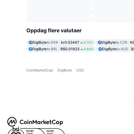
Oppdag flere valutaer
DigiByte
to DKK
kr0.02447
DigiByte
to CZK
K
0.72%
DigiByte
to BRL
R$0.01923
DigiByte
to AUD
$
0.84%
CoinMarketCap
DigiByte
USD