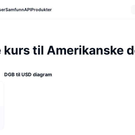
ser
Samfunn
API
Produkter
kurs til Amerikanske do
DGB til USD diagram