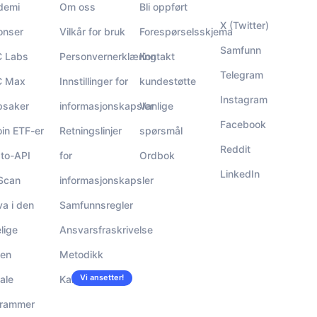
demi
Om oss
Bli oppført
X (Twitter)
onser
Vilkår for bruk
Forespørselsskjema
Samfunn
 Labs
Personvernerklæring
Kontakt
Telegram
 Max
Innstillinger for
kundestøtte
Instagram
psaker
informasjonskapsler
Vanlige
Facebook
oin ETF-er
Retningslinjer
spørsmål
Reddit
to-API
for
Ordbok
LinkedIn
Scan
informasjonskapsler
va i den
Samfunnsregler
elige
Ansvarsfraskrivelse
den
Metodikk
Vi ansetter!
ale
Karrierer
grammer