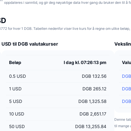
oppdateres i sanntid, og gir deg nøyaktige data hver gang du bruker den til å 
SD
72 for hver 1 DGB. Tabellen nedenfor viser live kurs for å regne om ulike beløp,
USD til DGB valutakurser
Vekslin
Beløp
I dag kl. 07:26:13 pm
Valu
0.5
USD
DGB 132.56
DG
1
USD
DGB 265.12
DG
5
USD
DGB 1,325.58
DG
10
USD
DGB 2,651.17
Denne tab
50
USD
DGB 13,255.84
til mange 