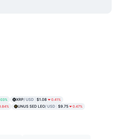
XRP
/ USD
$1.08
.03%
0.41%
UNUS SED LEO
/ USD
$9.75
0.84%
0.47%