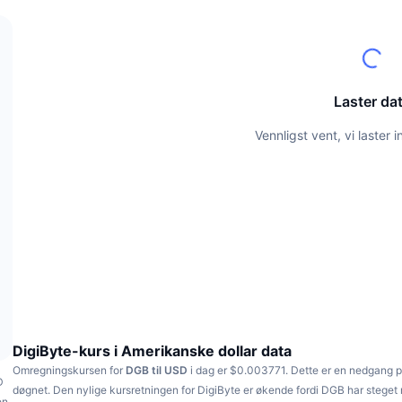
Laster da
Vennligst vent, vi laster
DigiByte-kurs i Amerikanske dollar data
Omregningskursen for
DGB til USD
i dag er $0.003771.
Dette er en nedgang 
D
døgnet.
Den nylige kursretningen for DigiByte er økende fordi DGB har stege
en