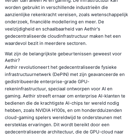
verder dan alleen AI en gaming. De infrastructuur kan
worden gebruikt in verschillende industrieën die
aanzienlijke rekenkracht vereisen, zoals wetenschappelijk
onderzoek, financiële modellering en meer. De
veelzijdigheid en schaalbaarheid van Aethir's
gedecentraliseerde cloudinfrastructuur maken het een
waardevol bezit in meerdere sectoren.
Wat zijn de belangrijkste gebeurtenissen geweest voor
Aethir?
Aethir revolutioneert het gedecentraliseerde fysieke
infrastructuurnetwerk (DePIN) met zijn geavanceerde en
gedistribueerde enterprise-grade GPU-
rekeninfrastructuur, speciaal ontworpen voor AI en
gaming. Aethir streeft ernaar om enterprise AI-klanten te
bedienen die de krachtigste AI-chips ter wereld nodig
hebben, zoals NVIDIA H100s, en om honderdduizenden
cloud-gaming spelers wereldwijd te ondersteunen met
eersteklas ervaringen. Dit wordt bereikt door een
gedecentraliseerde architectuur, die de GPU-cloud naar