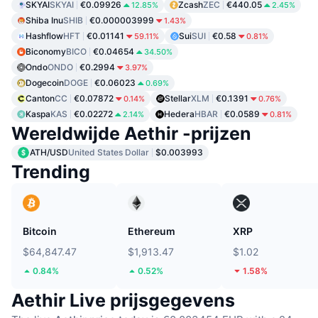
SKYAI
SKYAI
€0.09926
Zcash
ZEC
€440.05
12.85%
2.45%
Shiba Inu
SHIB
€0.000003999
1.43%
Hashflow
HFT
€0.01141
Sui
SUI
€0.58
59.11%
0.81%
Biconomy
BICO
€0.04654
34.50%
Ondo
ONDO
€0.2994
3.97%
Dogecoin
DOGE
€0.06023
0.69%
Canton
CC
€0.07872
Stellar
XLM
€0.1391
0.14%
0.76%
Kaspa
KAS
€0.02272
Hedera
HBAR
€0.0589
2.14%
0.81%
Wereldwijde Aethir -prijzen
ATH/USD
United States Dollar
$0.003993
Trending
Bitcoin
Ethereum
XRP
$64,847.47
$1,913.47
$1.02
0.84%
0.52%
1.58%
Aethir Live prijsgegevens