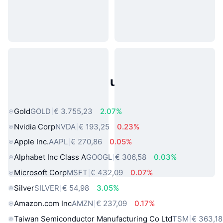
Populaire activa uit de echte
wereld
Gold
GOLD
€ 3.755,23
2.07%
Nvidia Corp
NVDA
€ 193,25
0.23%
Apple Inc.
AAPL
€ 270,86
0.05%
Alphabet Inc Class A
GOOGL
€ 306,58
0.03%
Microsoft Corp
MSFT
€ 432,09
0.07%
Silver
SILVER
€ 54,98
3.05%
Amazon.com Inc
AMZN
€ 237,09
0.17%
Taiwan Semiconductor Manufacturing Co Ltd
TSM
€ 363,18