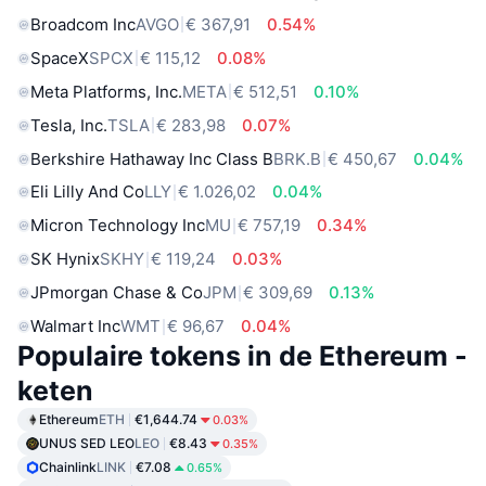
Broadcom Inc
AVGO
€ 367,91
0.54%
SpaceX
SPCX
€ 115,12
0.08%
Meta Platforms, Inc.
META
€ 512,51
0.10%
Tesla, Inc.
TSLA
€ 283,98
0.07%
Berkshire Hathaway Inc Class B
BRK.B
€ 450,67
0.04%
Eli Lilly And Co
LLY
€ 1.026,02
0.04%
Micron Technology Inc
MU
€ 757,19
0.34%
SK Hynix
SKHY
€ 119,24
0.03%
JPmorgan Chase & Co
JPM
€ 309,69
0.13%
Walmart Inc
WMT
€ 96,67
0.04%
Populaire tokens in de Ethereum -
keten
Ethereum
ETH
€1,644.74
0.03%
UNUS SED LEO
LEO
€8.43
0.35%
Chainlink
LINK
€7.08
0.65%