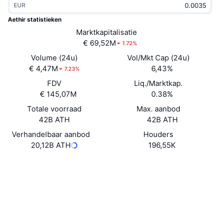
EUR
Trending
Crypto-ETF's
Leren
CMC MCP
Aethir statistieken
Nieuw
Marktkapitalisatie
Bitcoin ETF's
x402
Nieuws
€ 69,52M
1.72%
Crypto
Ethereum (Ethereum) ETF's
Volume (24u)
Vol/Mkt Cap (24u)
Academy
€ 4,47M
6,43%
7.23%
Politiek
FDV
Liq./Marktkap.
Technische analyse
Onderzoek
€ 145,07M
0.38%
Sport
Totale voorraad
Max. aanbod
RSI
Video's
42B ATH
42B ATH
Financiën
MACD
Verhandelbaar aanbod
Houders
Woordenlijst
20,12B ATH
196,55K
Technologie
Website
Website
Whitepaper
Derivaten
Campagnes
Sociale kanalen
NFT
Overzicht
Airdrops
0xbe0e...c5226b
Contracten
Totale NFT-statistieken
Liquidaties
Diamanten beloningen
Audits