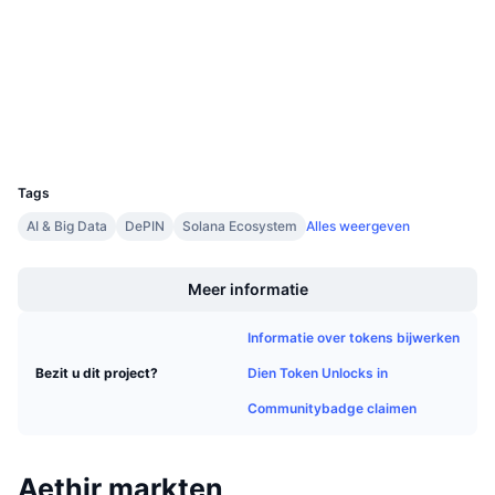
Aankomende verkopen
Financieringstarieven
Leren & Verdienen
etherscan.io
Explorers
Kalenders
Wallets
UCID
ICO kalender
30083
Tags
Agenda
AI & Big Data
DePIN
Solana Ecosystem
Alles weergeven
Boost
Meer informatie
Informatie over tokens bijwerken
Dien Token Unlocks in
Bezit u dit project?
Communitybadge claimen
Aethir markten