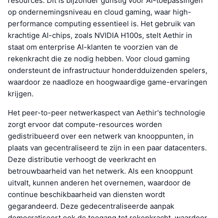
resources. Dit is bijzonder gunstig voor AI-toepassingen
op ondernemingsniveau en cloud gaming, waar high-
performance computing essentieel is. Het gebruik van
krachtige AI-chips, zoals NVIDIA H100s, stelt Aethir in
staat om enterprise AI-klanten te voorzien van de
rekenkracht die ze nodig hebben. Voor cloud gaming
ondersteunt de infrastructuur honderdduizenden spelers,
waardoor ze naadloze en hoogwaardige game-ervaringen
krijgen.
Het peer-to-peer netwerkaspect van Aethir's technologie
zorgt ervoor dat compute-resources worden
gedistribueerd over een netwerk van knooppunten, in
plaats van gecentraliseerd te zijn in een paar datacenters.
Deze distributie verhoogt de veerkracht en
betrouwbaarheid van het netwerk. Als een knooppunt
uitvalt, kunnen anderen het overnemen, waardoor de
continue beschikbaarheid van diensten wordt
gegarandeerd. Deze gedecentraliseerde aanpak
democratiseert ook de toegang tot rekenkracht, waardoor