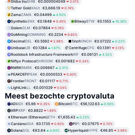
Shiba Inu
SHIB
€0.000004049
3.01%
Tether Gold
XAUt
€3,666.19
0.74%
Zama
ZAMA
€0.04499
4.50%
Synthetix
SNX
€0.1848
Bitway
BTW
€0.1553
0.40%
10.36%
Golem
GLM
€0.07864
0.76%
GoМining
GOMINING
€0.2234
9.85%
Decimal
DEL
€0.5592
1inch
1INCH
€0.07222
2.98%
0.22%
Unibase
UB
€0.1284
Centrifuge
CFG
€0.1391
1.67%
3.13%
Rootstock Infrastructure Framework
RIF
€0.06131
4.32%
Niftyx Protocol
SHROOM
€0.001682
0.34%
RMRK
RMRK
€0.009667
3.31%
PEAKDEFI
PEAK
€0.0000533
0.40%
Frontier
FRONT
€0.01117
0.71%
LightLink
LL
€0.001029
0.04%
Meest bezochte cryptovaluta
ADI
ADI
€5.96
Bitcoin
BTC
€56,122.63
0.35%
0.56%
XRP
XRP
€0.8822
1.89%
Ethereum (Ethereum)
ETH
€1,655.43
0.23%
Cardano
ADA
€0.1735
Pi
PI
€0.07675
0.90%
0.70%
Solana
SOL
€63.64
Hyperliquid
HYPE
€46.85
0.93%
3.99%