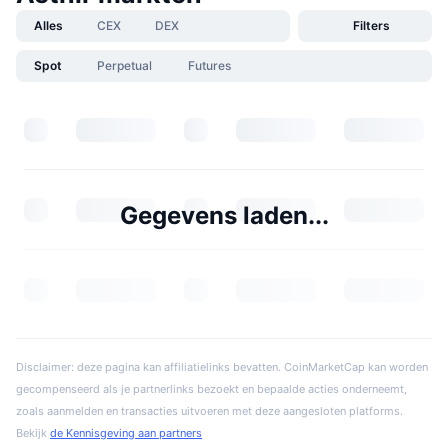
Alles
CEX
DEX
Filters
Spot
Perpetual
Futures
Gegevens laden...
Disclaimer: deze pagina kan affiliatielinks bevatten. CoinMarketCap kan worden
gecompenseerd als je partnerlinks bezoekt en bepaalde acties onderneemt,
zoals aanmelden en transacties uitvoeren met deze aangesloten platforms.
Bekijk
de Kennisgeving aan partners