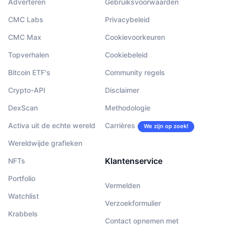
Adverteren
Gebruiksvoorwaarden
CMC Labs
Privacybeleid
CMC Max
Cookievoorkeuren
Topverhalen
Cookiebeleid
Bitcoin ETF's
Community regels
Crypto-API
Disclaimer
DexScan
Methodologie
Activa uit de echte wereld
Carrières
We zijn op zoek!
Wereldwijde grafieken
Klantenservice
NFTs
Portfolio
Vermelden
Watchlist
Verzoekformulier
Krabbels
Contact opnemen met