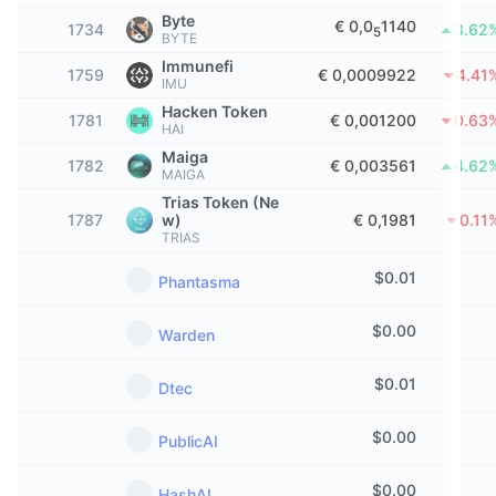
Trending
Crypto-ETF's
Byte
€ 0,0
1140
1734
3.62
5
Leren
CMC MCP
BYTE
Immunefi
Nieuw
Bitcoin ETF's
1759
€ 0,0009922
4.41
IMU
x402
Nieuws
Hacken Token
1781
€ 0,001200
0.63
Crypto
Ethereum (Ethereum) ETF's
HAI
Academy
Maiga
1782
€ 0,003561
4.62
MAIGA
Politiek
Technische analyse
Onderzoek
Trias Token (Ne
1787
w)
€ 0,1981
0.11
Sport
TRIAS
RSI
Video's
$
0.01
Phantasma
Financiën
MACD
Woordenlijst
$
0.00
Warden
Technologie
Derivaten
Campagnes
$
0.01
Dtec
NFT
Overzicht
Airdrops
$
0.00
PublicAI
Totale NFT-statistieken
Liquidaties
Diamanten beloningen
$
0.00
HashAI