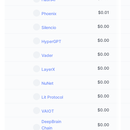
Aankomende verkopen
Financieringstarieven
Leren & Verdienen
$
0.01
Phoenix
$
0.00
Kalenders
Silencio
$
0.00
ICO kalender
HyperGPT
$
0.00
Agenda
Vader
$
0.00
LayerX
$
0.00
NuNet
$
0.00
Lit Protocol
$
0.00
VAIOT
DeepBrain
$
0.00
Chain