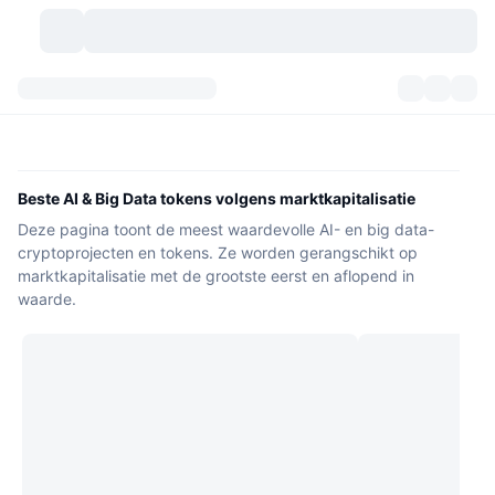
Cryptovaluta's
Dashboards
Cryptovaluta's
DexScan
Markten
Ranglijst
Beste AI & Big Data tokens volgens marktkapitalisatie
Deze pagina toont de meest waardevolle AI- en big data-
Signalen
Beurzen
Categorieën
New
Marktoverzicht
cryptoprojecten en tokens. Ze worden gerangschikt op
marktkapitalisatie met de grootste eerst en aflopend in
Populair
Community
Historische snapshots
Spotmarkt
Gecentraliseerde beurzen
waarde.
Nieuw
Feeds
API
Token-ontgrendelingen
Aantal cryptovaluta's
Spot
Stijgers
Onderwerpen
Opbrengsten
Producten
Bitcoin Schatkisten
Derivaten
API
Meme-verkenner
Live
Activa uit de echte wereld
BNB Schatkisten
Producten
Crypto-API
Gedecentraliseerde beurs: