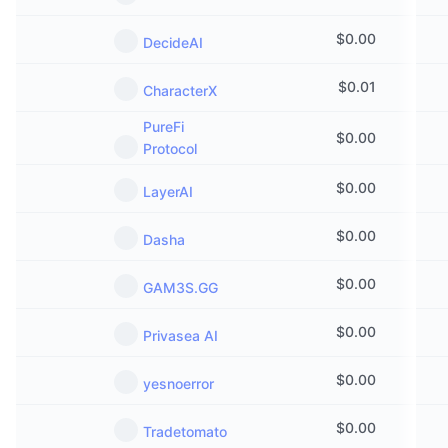
$
0.00
DecideAI
$
0.01
CharacterX
PureFi
$
0.00
Protocol
$
0.00
LayerAI
$
0.00
Dasha
$
0.00
GAM3S.GG
$
0.00
Privasea AI
$
0.00
yesnoerror
$
0.00
Tradetomato