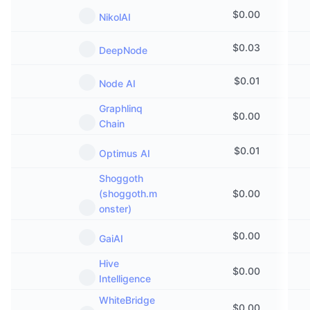
$
0.00
NikolAI
$
0.03
DeepNode
$
0.01
Node AI
Graphlinq
$
0.00
Chain
$
0.01
Optimus AI
Shoggoth
(shoggoth.m
$
0.00
onster)
$
0.00
GaiAI
Hive
$
0.00
Intelligence
WhiteBridge
$
0.00