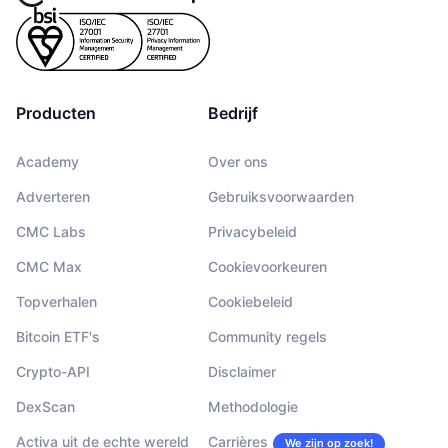
Producten
Bedrijf
Academy
Over ons
Adverteren
Gebruiksvoorwaarden
CMC Labs
Privacybeleid
CMC Max
Cookievoorkeuren
Topverhalen
Cookiebeleid
Bitcoin ETF's
Community regels
Crypto-API
Disclaimer
DexScan
Methodologie
Activa uit de echte wereld
Carrières
We zijn op zoek!