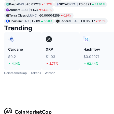
Kaspa
KAS
€0.02228
SKYAI
SKYAI
€0.0891
1.27%
49.02%
Audiera
BEAT
€1.74
14.60%
Terra Classic
LUNC
€0.00004259
0.97%
Chainlink
LINK
€7.09
Hedera
HBAR
€0.05917
0.50%
1.13%
Trending
Cardano
XRP
Hashflow
$0.2
$1.03
$0.02971
4.14%
2.77%
62.44%
CoinMarketCap
Tokens
Wibson