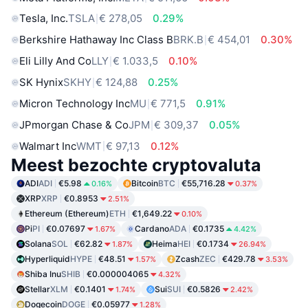
Tesla, Inc.
TSLA
€ 278,05
0.29%
Berkshire Hathaway Inc Class B
BRK.B
€ 454,01
0.30%
Eli Lilly And Co
LLY
€ 1.033,5
0.10%
SK Hynix
SKHY
€ 124,88
0.25%
Micron Technology Inc
MU
€ 771,5
0.91%
JPmorgan Chase & Co
JPM
€ 309,37
0.05%
Walmart Inc
WMT
€ 97,13
0.12%
Meest bezochte cryptovaluta
ADI
ADI
€5.98
Bitcoin
BTC
€55,716.28
0.16%
0.37%
XRP
XRP
€0.8953
2.51%
Ethereum (Ethereum)
ETH
€1,649.22
0.10%
Pi
PI
€0.07697
Cardano
ADA
€0.1735
1.67%
4.42%
Solana
SOL
€62.82
Heima
HEI
€0.1734
1.87%
26.94%
Hyperliquid
HYPE
€48.51
Zcash
ZEC
€429.78
1.57%
3.53%
Shiba Inu
SHIB
€0.000004065
4.32%
Stellar
XLM
€0.1401
Sui
SUI
€0.5826
1.74%
2.42%
Dogecoin
DOGE
€0.05977
1.28%