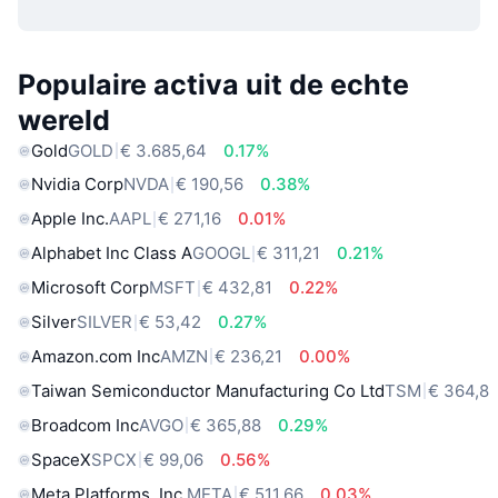
Populaire activa uit de echte
wereld
Gold
GOLD
€ 3.685,64
0.17%
Nvidia Corp
NVDA
€ 190,56
0.38%
Apple Inc.
AAPL
€ 271,16
0.01%
Alphabet Inc Class A
GOOGL
€ 311,21
0.21%
Microsoft Corp
MSFT
€ 432,81
0.22%
Silver
SILVER
€ 53,42
0.27%
Amazon.com Inc
AMZN
€ 236,21
0.00%
Taiwan Semiconductor Manufacturing Co Ltd
TSM
€ 364,8
Broadcom Inc
AVGO
€ 365,88
0.29%
SpaceX
SPCX
€ 99,06
0.56%
Meta Platforms, Inc.
META
€ 511,66
0.03%