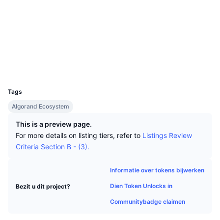
Tophandelaren
Artikelen
Instroom/uitstroom van exchanges
DEX API
Converter
Sociale kanalen
Leaderboards
Spot
Contracten
0x3f17...ba22ad
Sentiment
Zakelijk
Nieuwsbrief
Indicatoren
Trending
Derivaten
etherscan.io
Explorers
Prijzen
CMC Launch
Aankomend
Fear & greed index
Wallets
UCID
Bronnen
CMC Labs
3713
Recent toegevoegd
Seizoensindex Altcoin
Tags
CMC Max
Winnaars en verliezers
Indicatoren marktcyclus
Algorand Ecosystem
Documentatie
Topverhalen
This is a preview page.
Meest bezocht
Bitcoin-dominantie
FAQ
For more details on listing tiers, refer to
Listings Review
Telegram-bot
Criteria Section B - (3).
Sentiment van de gemeenschap
CoinMarketCap 20 Index
AI-integraties
Adverteren
Informatie over tokens bijwerken
Chain ranking
CoinMarketCap 100 Index
Dien Token Unlocks in
Bezit u dit project?
CMC Agent Hub
Communitybadge claimen
Voorspellingsmarkten
ETF-stromen
Site-widgets
Vaardighedenmarktplaats