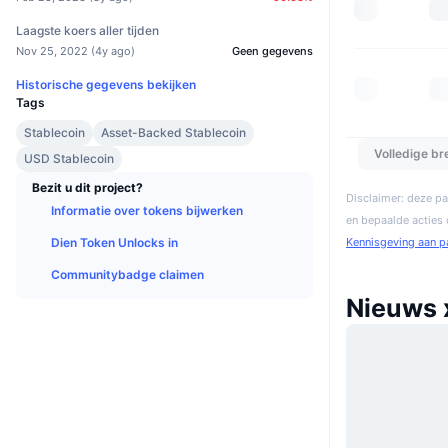
Laagste koers aller tijden
Nov 25, 2022
(
4y ago
)
Geen gegevens
Historische gegevens bekijken
Tags
Stablecoin
Asset-Backed Stablecoin
Volledige b
USD Stablecoin
Bezit u dit project?
Disclaimer: deze pa
Informatie over tokens bijwerken
en bepaalde acties
Kennisgeving aan p
Dien Token Unlocks in
Communitybadge claimen
Nieuws