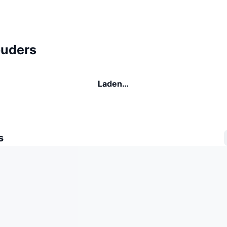
uders
Laden…
s