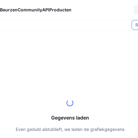
Beurzen
Community
API
Producten
D
Gegevens laden
Even geduld alstublieft, we laden de grafiekgegevens