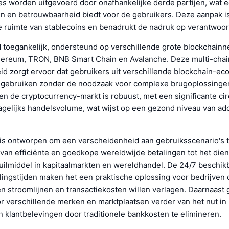
es worden uitgevoerd door onafhankelijke derde partijen, wat e
n en betrouwbaarheid biedt voor de gebruikers. Deze aanpak is 
e ruimte van stablecoins en benadrukt de nadruk op verantwoor
 toegankelijk, ondersteund op verschillende grote blockchain
ereum, TRON, BNB Smart Chain en Avalanche. Deze multi-chai
id zorgt ervoor dat gebruikers uit verschillende blockchain-e
gebruiken zonder de noodzaak voor complexe brugoplossinge
nen de cryptocurrency-markt is robuust, met een significante ci
agelijks handelsvolume, wat wijst op een gezond niveau van ad
 is ontworpen om een verscheidenheid aan gebruiksscenario's t
n van efficiënte en goedkope wereldwijde betalingen tot het die
uilmiddel in kapitaalmarkten en wereldhandel. De 24/7 beschik
lingstijden maken het een praktische oplossing voor bedrijven 
en stroomlijnen en transactiekosten willen verlagen. Daarnaast 
r verschillende merken en marktplaatsen verder van het nut in
 klantbelevingen door traditionele bankkosten te elimineren.