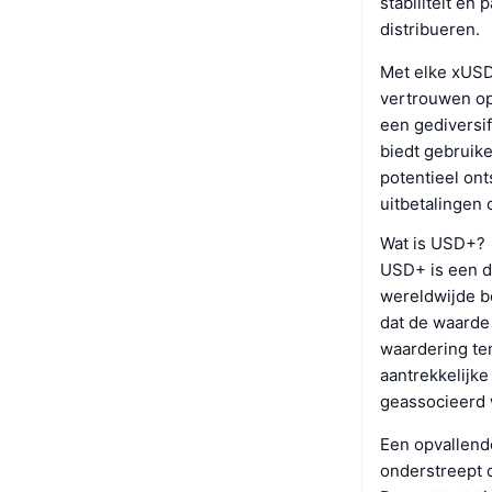
stabiliteit en
distribueren.
Met elke xUSD-
vertrouwen op
een gediversi
biedt gebruike
potentieel on
uitbetalingen 
Wat is USD+?
USD+ is een di
wereldwijde b
dat de waarde 
waardering te
aantrekkelijke
geassocieerd 
Een opvallende
onderstreept d