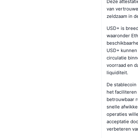
Deze attestati
van vertrouwe
zeldzaam in d
USD+ is breed
waaronder Eth
beschikbaarhe
USD+ kunnen 
circulatie bin
voorraad en d
liquiditeit.
De stablecoin
het facilitere
betrouwbaar r
snelle afwikke
operaties will
acceptatie doo
verbeteren van