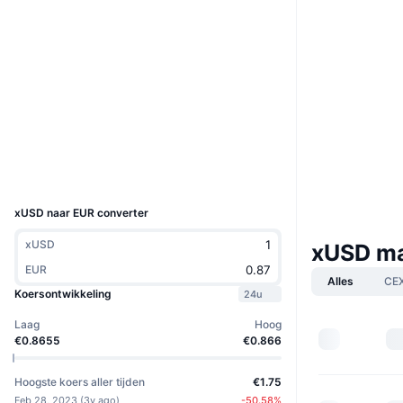
Website
Website
Whitepaper
Sociale kanalen
Contracten
0xe807...afca65
3.5
Beoordeling (CertiK)
Explorers
arbiscan.io
Wallets
UCID
20317
xUSD naar EUR converter
xUSD
xUSD m
EUR
Alles
CE
Koersontwikkeling
24u
Laag
Hoog
€0.8655
€0.866
Hoogste koers aller tijden
€1.75
Feb 28, 2023
(
3y ago
)
-50.58
%