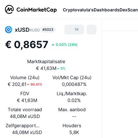
Cryptovaluta's
Dashboards
DexScan
xUSD
1K
#5023
XUSD
€ 0,8657
0.02%
(
24h
)
Marktkapitalisatie
€ 41,63M
0%
Volume (24u)
Vol/Mkt Cap (24u)
€ 202,61
0,000487%
90.41%
FDV
Liq./Marktkap.
€ 41,63M
0.02%
Totale voorraad
Max. aanbod
48,08M xUSD
--
Zelfgerapporteerde circulerende voorraad
Houders
48,08M xUSD
5,8K