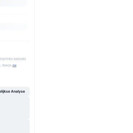
tnerlinks bezoekt
. Bekijk
de
ijkse Analyse