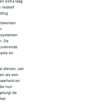
en extra laag
relatief
ding.
netwerken
n
cosystemen
n. De
rculerende
optie en
e dienen, van
nen als een
baarheid en
die hun
getuigt de
 het