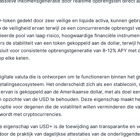
 passieve inkomensgeneratie door realtime opbrengsten direct a
token gedekt door zeer veilige en liquide activa, kunnen gebr
 de veiligheid ervan terwijl ze een concurrerende opbrengst ve
fieerde pool van laag-risico, hoogwaardige financiële instrume
rs de stabiliteit van een token gekoppeld aan de dollar, terwijl h
tsluit voor consistente opbrengstgeneratie van 8-12% APY met d
op elke keten.
gitale valuta die is ontworpen om te functioneren binnen het 
etalingsecosysteem. Het onderscheidt zich als een stablecoin, 
ervan is gekoppeld aan de Amerikaanse dollar, met als doel een
n opzichte van de USD te behouden. Deze eigenschap maakt he
 optie voor degenen die de volatiliteit willen verminderen die v
wordt met cryptocurrencies.
 eigenschap van USD+ is de toewijding aan transparantie en ve
oor de praktijk van dagelijkse attestaties van de onderliggende