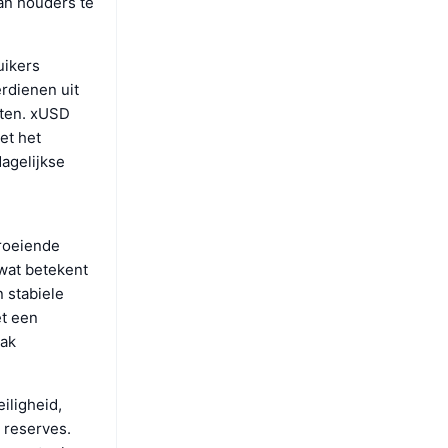
an houders te
uikers
rdienen uit
nten. xUSD
et het
agelijkse
groeiende
wat betekent
 stabiele
t een
aak
iligheid,
 reserves.