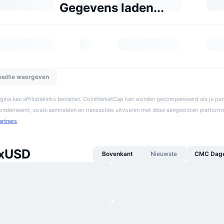
Gegevens laden...
reedte weergeven
gina kan affiliatielinks bevatten. CoinMarketCap kan worden gecompenseerd als je par
 onderneemt, zoals aanmelden en transacties uitvoeren met deze aangesloten platforms
artners
 xUSD
Bovenkant
Nieuwste
CMC Dagel